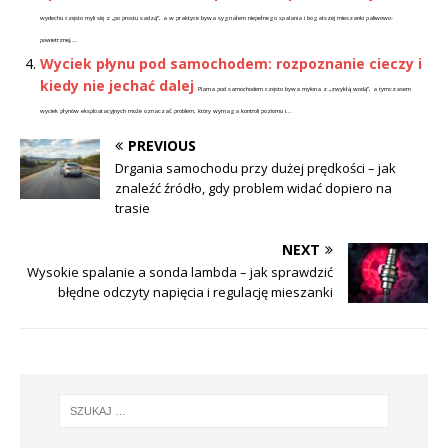
wydechu często myli się z „po prostu sadzą”, a w praktyce bywa sygnałem niepełnego spalania i bogatszej mieszanki paliwowo-
powietrznej,...
Wyciek płynu pod samochodem: rozpoznanie cieczy i
kiedy nie jechać dalej
Plama pod samochodem często bywa mylona z „zwykłą wodą”, a tymczasem
wyciek płynów eksploatacyjnych może oznaczać problem, który wymaga kontroli poziomu i...
PREVIOUS
Drgania samochodu przy dużej prędkości – jak
znaleźć źródło, gdy problem widać dopiero na
trasie
NEXT
Wysokie spalanie a sonda lambda – jak sprawdzić
błędne odczyty napięcia i regulację mieszanki