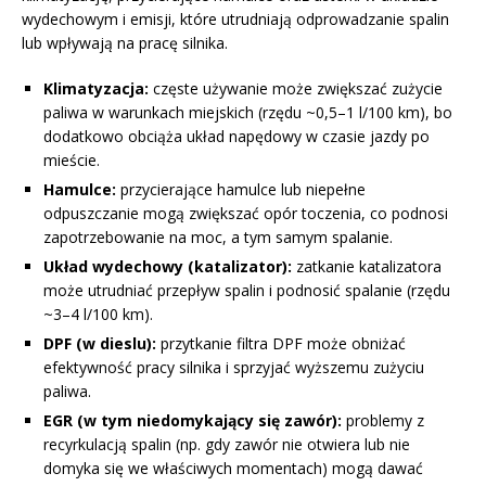
wydechowym i emisji, które utrudniają odprowadzanie spalin
lub wpływają na pracę silnika.
Klimatyzacja:
częste używanie może zwiększać zużycie
paliwa w warunkach miejskich (rzędu
~0,5–1 l/100 km
), bo
dodatkowo obciąża układ napędowy w czasie jazdy po
mieście.
Hamulce:
przycierające hamulce lub niepełne
odpuszczanie mogą zwiększać opór toczenia, co podnosi
zapotrzebowanie na moc, a tym samym spalanie.
Układ wydechowy (katalizator):
zatkanie katalizatora
może utrudniać przepływ spalin i podnosić spalanie (rzędu
~3–4 l/100 km
).
DPF (w dieslu):
przytkanie filtra DPF może obniżać
efektywność pracy silnika i sprzyjać wyższemu zużyciu
paliwa.
EGR (w tym niedomykający się zawór):
problemy z
recyrkulacją spalin (np. gdy zawór nie otwiera lub nie
domyka się we właściwych momentach) mogą dawać