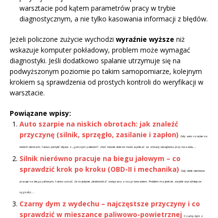
warsztacie pod kątem parametrów pracy w trybie
diagnostycznym, a nie tylko kasowania informacji z błędów.
Jeżeli policzone zużycie wychodzi
wyraźnie wyższe
niż
wskazuje komputer pokładowy, problem może wymagać
diagnostyki. Jeśli dodatkowo spalanie utrzymuje się na
podwyższonym poziomie po takim samopomiarze, kolejnym
krokiem są sprawdzenia od prostych kontroli do weryfikacji w
warsztacie.
Powiązane wpisy:
Auto szarpie na niskich obrotach: jak znaleźć
przyczynę (silnik, sprzęgło, zasilanie i zapłon)
Gdy auto szarpie na
niskich obrotach, łatwo pomylić objaw z „gorszym paliwem”, choć równie dobrze może wynikać ze zmiany obciążenia przy ruszaniu,...
Silnik nierówno pracuje na biegu jałowym – co
sprawdzić krok po kroku (OBD-II i mechanika)
Gdy silnik nierówno
pracuje na biegu jałowym, łatwo uznać, że to jedynie „drobnostka” związana z rozgrzewaniem. Problem ma jednak zwykle wyraźniejsze
sygnały:...
Czarny dym z wydechu – najczęstsze przyczyny i co
sprawdzić w mieszance paliwowo-powietrznej
Czarny dym z