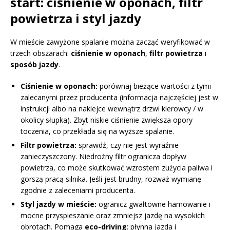
start: ciśnienie w oponach, filtr
powietrza i styl jazdy
W mieście zawyżone spalanie można zacząć weryfikować w
trzech obszarach:
ciśnienie w oponach
,
filtr powietrza
i
sposób jazdy
.
Ciśnienie w oponach:
porównaj bieżące wartości z tymi
zalecanymi przez producenta (informacja najczęściej jest w
instrukcji albo na naklejce wewnątrz drzwi kierowcy / w
okolicy słupka). Zbyt niskie ciśnienie zwiększa opory
toczenia, co przekłada się na wyższe spalanie.
Filtr powietrza:
sprawdź, czy nie jest wyraźnie
zanieczyszczony. Niedrożny filtr ogranicza dopływ
powietrza, co może skutkować wzrostem zużycia paliwa i
gorszą pracą silnika. Jeśli jest brudny, rozważ wymianę
zgodnie z zaleceniami producenta.
Styl jazdy w mieście:
ogranicz gwałtowne hamowanie i
mocne przyspieszanie oraz zmniejsz jazdę na wysokich
obrotach. Pomaga
eco-driving
: płynna jazda i