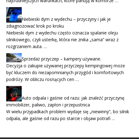
najtrudniejszych warunkach, które panują w komorze …
Niebieski dym z wydechu – przyczyny i jak je
zdiagnozować krok po kroku
Niebieski dym z wydechu często oznacza spalanie oleju
silnikowego, czyli usterkę, która nie znika „sama” wraz z
rozgrzaniem auta. …
Sprzedaż przyczep – kampery używane.
Decyzja o zakupie używanej przyczepy kempingowej może
być kluczem do niezapomnianych przygód i komfortowych
podróży. W obliczu rosnących cen …
Auto odpala i gaśnie od razu: jak znaleźć przyczynę
immobilizer, paliwo, zapłon i przepustnica
W wielu przypadkach problem wydaje się „niewinny”, bo silnik
odpala, ale gaśnie od razu po starcie i objaw potrafi …