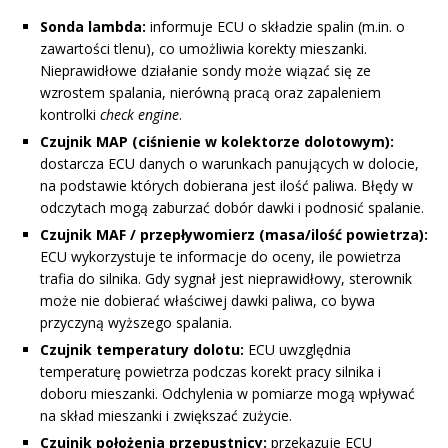
Sonda lambda:
informuje ECU o składzie spalin (m.in. o
zawartości tlenu), co umożliwia korekty mieszanki.
Nieprawidłowe działanie sondy może wiązać się ze
wzrostem spalania, nierówną pracą oraz zapaleniem
kontrolki
check engine
.
Czujnik MAP (ciśnienie w kolektorze dolotowym):
dostarcza ECU danych o warunkach panujących w dolocie,
na podstawie których dobierana jest ilość paliwa. Błędy w
odczytach mogą zaburzać dobór dawki i podnosić spalanie.
Czujnik MAF / przepływomierz (masa/ilość powietrza):
ECU wykorzystuje te informacje do oceny, ile powietrza
trafia do silnika. Gdy sygnał jest nieprawidłowy, sterownik
może nie dobierać właściwej dawki paliwa, co bywa
przyczyną wyższego spalania.
Czujnik temperatury dolotu:
ECU uwzględnia
temperaturę powietrza podczas korekt pracy silnika i
doboru mieszanki. Odchylenia w pomiarze mogą wpływać
na skład mieszanki i zwiększać zużycie.
Czujnik położenia przepustnicy:
przekazuje ECU