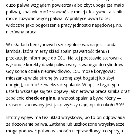
dużo paliwa względem powietrza) albo zbyt uboga (za mało
paliwa), spalanie może stawać się mniej efektywne, a silnik
może zużywać więcej paliwa. W praktyce bywa to też
widoczne jako pogorszenie pracy jednostki napędowej, np.
nierówna praca.
W układach benzynowych szczególnie ważna jest sonda
lambda, która mierzy skład spalin (zawartość tlenu) i
przekazuje informacje do ECU. Na tej podstawie sterownik
wykonuje korekty dawki paliwa wtryskiwanego do cylindrów.
Gdy sonda działa nieprawidłowo, ECU może korygować
mieszankę w złą stronę (w stronę zbyt bogatej lub zbyt
ubogiej), co może zwiększać spalanie. W opisie tego typu
usterki wskazuje się też objawy jak nierówna praca silnika oraz
zapalenie
check engine
, a wzrost spalania bywa różny —
czasem szacowany jest jako wyższy rząd, np. do około 50%.
Istotny wpływ ma też układ wtryskowy, bo to on odpowiada
za dozowanie paliwa. Zatkane lub uszkodzone wtryskiwacze
mogą podawać paliwo w sposób nieprawidłowy, co sprzyja