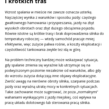
i krótkich tras
Wzrost spalania w mieście nie zawsze oznacza usterkę.
Najczęściej wynika z warunków i sposobu jazdy: częstego
gwałtownego hamowania i przyspieszania, jazdy na zbyt
wysokich obrotach oraz zbyt dużego obciążenia pojazdu.
Równie istotne są krótkie trasy i brak doprowadzenia silnika do
temperatury roboczej — wtedy samochód pracuje mniej
efektywnie, więc zużycie paliwa rośnie, a koszty eksploatacji i
częstotliwość tankowania zwykle też idą w górę.
Na problem techniczny bardziej może wskazywać sytuacja,
gdy spalanie zmienia się wyraźnie lub utrzymuje się na
podwyższonym poziomie niezależnie od warunków, albo gdy
do wzrostu zużycia dołączają inne objawy eksploatacyjne.
Zwróć uwagę na nierówne obroty silnika, szarpanie podczas
jazdy oraz wyraźną utratę mocy w konkretnych sytuacjach.
Takie zachowanie może sugerować, że poza „normalnymi”
wahaniami wynikającymi z jazdy miejskiej, coś wpływa na
pracę układu dolotowego lub sterowania pracą silnika.