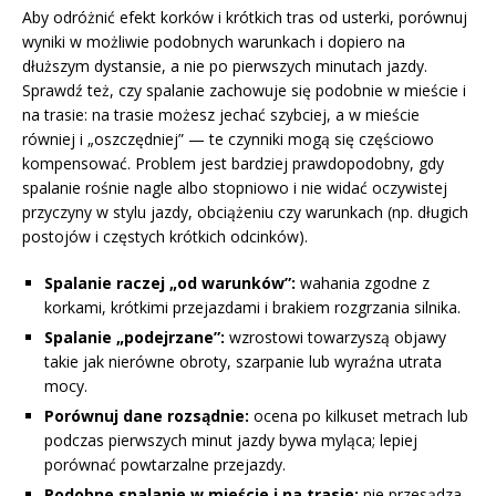
Aby odróżnić efekt korków i krótkich tras od usterki, porównuj
wyniki w możliwie podobnych warunkach i dopiero na
dłuższym dystansie, a nie po pierwszych minutach jazdy.
Sprawdź też, czy spalanie zachowuje się podobnie w mieście i
na trasie: na trasie możesz jechać szybciej, a w mieście
równiej i „oszczędniej” — te czynniki mogą się częściowo
kompensować. Problem jest bardziej prawdopodobny, gdy
spalanie rośnie nagle albo stopniowo i nie widać oczywistej
przyczyny w stylu jazdy, obciążeniu czy warunkach (np. długich
postojów i częstych krótkich odcinków).
Spalanie raczej „od warunków”:
wahania zgodne z
korkami, krótkimi przejazdami i brakiem rozgrzania silnika.
Spalanie „podejrzane”:
wzrostowi towarzyszą objawy
takie jak nierówne obroty, szarpanie lub wyraźna utrata
mocy.
Porównuj dane rozsądnie:
ocena po kilkuset metrach lub
podczas pierwszych minut jazdy bywa myląca; lepiej
porównać powtarzalne przejazdy.
Podobne spalanie w mieście i na trasie:
nie przesądza