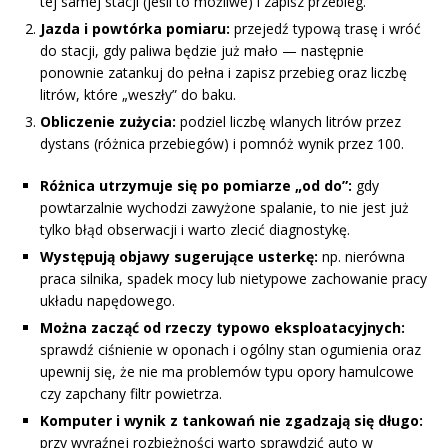
tej samej stacji (jeśli to możliwe) i zapisz przebieg.
Jazda i powtórka pomiaru:
przejedź typową trasę i wróć
do stacji, gdy paliwa będzie już mało — następnie
ponownie zatankuj do pełna i zapisz przebieg oraz liczbę
litrów, które „weszły” do baku.
Obliczenie zużycia:
podziel liczbę wlanych litrów przez
dystans (różnica przebiegów) i pomnóż wynik przez 100.
Różnica utrzymuje się po pomiarze „od do”:
gdy
powtarzalnie wychodzi zawyżone spalanie, to nie jest już
tylko błąd obserwacji i warto zlecić diagnostykę.
Występują objawy sugerujące usterkę:
np. nierówna
praca silnika, spadek mocy lub nietypowe zachowanie pracy
układu napędowego.
Można zacząć od rzeczy typowo eksploatacyjnych:
sprawdź ciśnienie w oponach i ogólny stan ogumienia oraz
upewnij się, że nie ma problemów typu opory hamulcowe
czy zapchany filtr powietrza.
Komputer i wynik z tankowań nie zgadzają się długo:
przy wyraźnej rozbieżności warto sprawdzić auto w