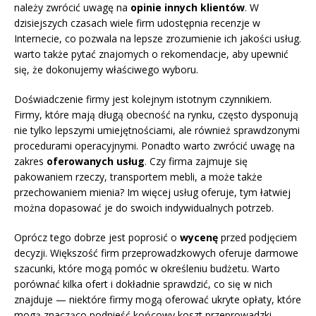
należy zwrócić uwagę na
opinie innych klientów
. W
dzisiejszych czasach wiele firm udostępnia recenzje w
Internecie, co pozwala na lepsze zrozumienie ich jakości usług.
warto także pytać znajomych o rekomendacje, aby upewnić
się, że dokonujemy właściwego wyboru.
Doświadczenie firmy jest kolejnym istotnym czynnikiem.
Firmy, które mają długą obecność na rynku, często dysponują
nie tylko lepszymi umiejętnościami, ale również sprawdzonymi
procedurami operacyjnymi. Ponadto warto zwrócić uwagę na
zakres
oferowanych usług
. Czy firma zajmuje się
pakowaniem rzeczy, transportem mebli, a może także
przechowaniem mienia? Im więcej usług oferuje, tym łatwiej
można dopasować je do swoich indywidualnych potrzeb.
Oprócz tego dobrze jest poprosić o
wycenę
przed podjęciem
decyzji. Większość firm przeprowadzkowych oferuje darmowe
szacunki, które mogą pomóc w określeniu budżetu. Warto
porównać kilka ofert i dokładnie sprawdzić, co się w nich
znajduje — niektóre firmy mogą oferować ukryte opłaty, które
mogą znacząco podnieść końcowy koszt przeprowadzki.