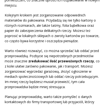
pomieszczeń, co znacznie uprości ich rozpakowanie w nowym
miejscu.
Kolejnym krokiem jest zorganizowanie odpowiednich
materiałów do pakowania. Przydadzą się nie tylko kartony o
różnych rozmiarach, ale także taśmy, folia bąbelkowa oraz
papier do zabezpieczenia delikatnych rzeczy. Możesz też
poprosić w lokalnych sklepach o zwroty kartonów po towarze,
co często bywa korzystne i oszczędza pieniądze.
Warto również rozważyć, co można sprzedać lub oddać przed
przeprowadzką. Pozbycie się niepotrzebnych przedmiotów
może znacznie
zredukować ilość przewożonych rzeczy
, co
z kolei ułatwi zarówno pakowanie, jak i transport. Możesz
zorganizować wyprzedaż garażową, złożyć ogłoszenie w
mediach społecznościowych lub oddać rzeczy potrzebującym.
Im mniej rzeczy będziesz musiał przewieźć, tym cała
przeprowadzka będzie mniej stresująca.
Planując przeprowadzkę, warto także pomyśleć o danych
kontaktowych do firmy transportowej lub przyjaciół, którzy