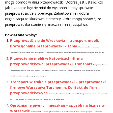
mogą pomóc w dniu przeprowadzki. Dobrze jest ustalić, kto
jakie zadanie będzie miał do wykonania, aby sprawnie
przeprowadzić całą operację. Zahartowanie i dobra
organizacja to kluczowe elementy, które mogą sprawić, że
przeprowadzka stanie się znacznie mniej uciążliwa.
Powiązane wpisy:
Przeprowadź się do Wrocławia – transport mebli.
Profesjonalne przeprowadzki – tanio
Wrocław to jedno z najbardziej
fascynujących miast w Polsce, które przyciąga coraz więcej osób szukających nowych możliwości zawodowych i życiowych. Jego bogata...
Przewożenie mebli w Katowicach -firma
przeprowadzkowa: przeprowadzki, transport
Przeprowadzka to
często stresujące wydarzenie, które wymaga starannego planowania i organizacji. Wybór odpowiedniej firmy przeprowadzkowej w
Katowicach może znacząco wpłynąć na przebieg...
Transport w trakcie przeprowadzki – przeprowadzki
firmowe Warszawa Tarchomin. Kontakt do firm
przeprowadzkowych
Przeprowadzka firmy to nie tylko zmiana lokalizacji, ale także istotne wyzwanie, które
wymaga staranności i przemyślanej organizacji. Każdy etap – od planowania,...
Opróżnianie piwnic i mieszkań – sposób na biznes w
Warszawie
W dzisiejszych czasach, gdy przestrzeń w miastach takich jak Warszawa staje się coraz cenniejsza,