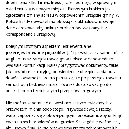
dopełnienia kilku
formalności
, które pomogą w sprawnym
osiedleniu się w nowym miejscu. Pierwszym krokiem jest
zgłoszenie zmiany adresu w odpowiednim urzędzie gminy. W
Polsce każdy obywatel ma obowiązek aktualizować swoje
dane adresowe, aby uniknąć problemów związanych z
korespondencją urzędową.
Kolejnym istotnym aspektem jest ewentualne
przerejestrowanie pojazdów
. Jeśli przywieziesz samochód z
Anglii, musisz zarejestrować go w Polsce w odpowiednim
wydziale komunikacji. Należy przygotować dokumenty, takie
jak dowód rejestracyjny, potwierdzenie ubezpieczenia oraz
dowód tożsamości. Warto pamiętać, że po przerejestrowaniu
samochodu będziesz musiał również dostosować go do
polskich norm technicznych i przepisów drogowych.
Nie można zapomnieć o kwestiach celnych związanych z
przewozem mienia osobistego. Przywożąc swoje rzeczy,
warto zapoznać się z obowiązującymi przepisami, aby uniknąć
ewentualnych problemów na granicy. Szczególnie ważne jest,
aby upewnić się, że nie przewozimy rzeczy zabronionych lub