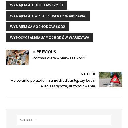
WYNAJEM AUT DOSTAWCZYCH
WYNAJEM AUTA Z OC SPRAWCY WARSZAWA
WYNAJEM SAMOCHODÓW ŁÓDŹ
WYPOŻYCZALNIA SAMOCHODÓW WARSZAWA
PREVIOUS
Zdrowa dieta – pierwsze kroki
NEXT
Holowanie pojazdu – Samochód zastępczy Łódź.
Auto zastępcze, autoholowanie