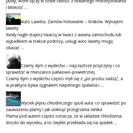
jazdy, które łączy w sobie radość z otwartego motoryzowania
i bliskość …
Auto Laweta. Zamów holowanie – Kraków. Wynajem
lawety
Kiedy nagle stajesz twarzą w twarz z awarią samochodu lub
wypadkiem w trakcie podróży, usługi auto lawety mogą
okazać …
Czarny dym z wydechu – najczęstsze przyczyny i co
sprawdzić w mieszance paliwowo-powietrznej
Czarny dym z wydechu często myli się z „po prostu sadzą”, a
w praktyce bywa sygnałem niepełnego spalania i …
Wyciek płynu chłodniczego spod auta: co sprawdzić po
zauważeniu plamy i jak uniknąć przegrzania silnika
Plama pod autem często oznacza, że w układzie chłodzenia
doszło do wycieku, a to zwykle przekłada się na spadek …