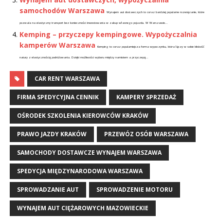
samochodów Warszawa
Wynajem aut dostawczych to coraz bardziej popularne rozwiązanie, które
pozwala na elastyczny transport bez konieczności inwestowania w zakup własnego pojazdu. W Warszawie...
Kemping – przyczepy kempingowe. Wypożyczalnia
kamperów Warszawa
Kemping to coraz popularniejsza forma wypoczynku, która łączy w sobie bliskość
natury z elastycznością podróżowania. Dzięki możliwości wyboru między namiotem a przyczepą...
CAR RENT WARSZAWA
FIRMA SPEDYCYJNA CENNIK
KAMPERY SPRZEDAŻ
OŚRODEK SZKOLENIA KIEROWCÓW KRAKÓW
PRAWO JAZDY KRAKÓW
PRZEWÓZ OSÓB WARSZAWA
SAMOCHODY DOSTAWCZE WYNAJEM WARSZAWA
SPEDYCJA MIĘDZYNARODOWA WARSZAWA
SPROWADZANIE AUT
SPROWADZENIE MOTORU
WYNAJEM AUT CIĘŻAROWYCH MAZOWIECKIE