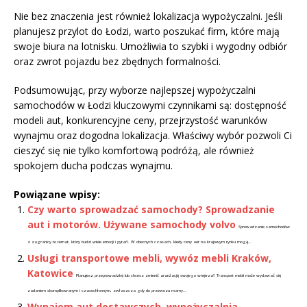
Nie bez znaczenia jest również lokalizacja wypożyczalni. Jeśli
planujesz przylot do Łodzi, warto poszukać firm, które mają
swoje biura na lotnisku. Umożliwia to szybki i wygodny odbiór
oraz zwrot pojazdu bez zbędnych formalności.
Podsumowując, przy wyborze najlepszej wypożyczalni
samochodów w Łodzi kluczowymi czynnikami są: dostępność
modeli aut, konkurencyjne ceny, przejrzystość warunków
wynajmu oraz dogodna lokalizacja. Właściwy wybór pozwoli Ci
cieszyć się nie tylko komfortową podróżą, ale również
spokojem ducha podczas wynajmu.
Powiązane wpisy:
Czy warto sprowadzać samochody? Sprowadzanie
aut i motorów. Używane samochody volvo
Sprowadzanie samochodów
z zagranicy to temat, który budzi wiele emocji i pytań. W obecnych czasach, kiedy ceny aut na krajowym rynku mogą...
Usługi transportowe mebli, wywóz mebli Kraków,
Katowice
Planujesz przeprowadzkę lub chcesz zmienić aranżację swojego wnętrza? Transport mebli może wydawać się
zadaniem skomplikowanym i czasochłonnym, zwłaszcza gdy do przewozu mamy...
Wynajem aut dostawczych, wypożyczalnia