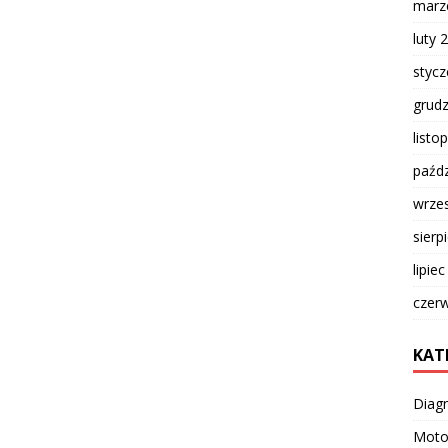
marz
luty 
styc
grud
listo
paźdz
wrze
sierp
lipie
czer
KAT
Diag
Moto