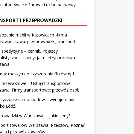
lator, świece żarowe i układ paliwowy
NSPORT I PRZEPROWADZKI
ożenie mebli w Katowicach -firma
rowadzkowa: przeprowadzki, transport
 spedycyjne – cennik. Pojazdy
alistyczne – spedycja międzynarodowa
zawa
daż maszyn do czyszczenia filtrów dpf
y przewozowe – Usługi transportowe
zawa. Firmy transportowe: przewóz osób
życzanie samochodów – wynajem aut
sko Łódź.
rowadzki w Warszawie – jakie ceny?
sport towarów Warszawa, Rzeszów, Poznań.
ycja i przewóz towarów