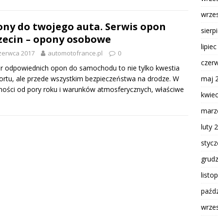
wrze
ny do twojego auta. Serwis opon
sierp
zecin – opony osobowe
lipie
zerwca 2017
automotofrance.pl
0
czer
 odpowiednich opon do samochodu to nie tylko kwestia
rtu, ale przede wszystkim bezpieczeństwa na drodze. W
maj 
ności od pory roku i warunków atmosferycznych, właściwe
kwie
marz
luty 
styc
grud
listo
paźdz
wrze