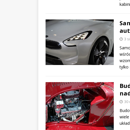
kabin
Sam
aut
3 s
Samoc
wśród
wzorn
tylko
Bud
na
30 
Budow
wiele
układ