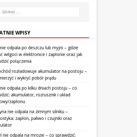
ATNIE WPISY
nie odpala po deszczu lub myjni – gdzie
ć wilgoci w elektronice i zapłonie oraz jak
dzić połączenia
chód rozładowuje akumulator na postoju –
mierzyć i wykryć pobór prądu
nie odpala po kilku dniach postoju – co
dzić: akumulator, rozrusznik i układ
wowy/zapłonu
na nie odpala na zimnym silniku –
ostyka: zapłon, paliwo i czujniki oraz
ulator
l nie odpala na mrozie – co sprawdzić: