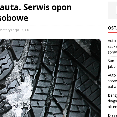
auta. Serwis opon
osobowe
OST
Motoryzacja
0
Auto 
szuka
spraw
Samo
jak z
Auto 
spraw
pali
Benzy
diagn
akum
Diese