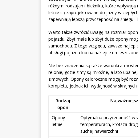
różnymi rodzajami bieżnika, które wpływają
letnie są zaprojektowane do jazdy w ciepły
zapewniają lepszą przyczepność na śniegu i l
Warto także zwrócić uwagę na rozmiar opon
pojazdu. Zbyt małe lub zbyt duże opony mo
samochodu. Z tego względu, zawsze najlepiej 
obsługi pojazdu lub na naklejce umieszczone
Nie bez znaczenia są także warunki atmosfer
rejonie, gdzie zimy są mroźne, a lato upalne
zimowych. Opony całoroczne mogą być rozwią
kompletu, jednak ich wydajność w skrajnyc
Rodzaj
Najważniejsz
opon
Opony
Optymalna przyczepność w 
letnie
temperaturach, krótsza dro
suchej nawierzchni