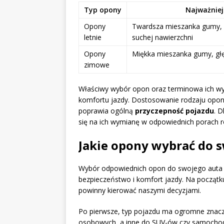
Typ opony
Najważniej
Opony
Twardsza mieszanka gumy, l
letnie
suchej nawierzchni
Opony
Miękka mieszanka gumy, głę
zimowe
Właściwy wybór opon oraz terminowa ich wy
komfortu jazdy. Dostosowanie rodzaju opon
poprawia ogólną
przyczepność pojazdu
. 
się na ich wymianę w odpowiednich porach r
Jakie opony wybrać do 
Wybór odpowiednich opon do swojego auta 
bezpieczeństwo i komfort jazdy. Na początku
powinny kierować naszymi decyzjami.
Po pierwsze, typ pojazdu ma ogromne zna
osobowych, a inne do SUV-ów czy samochod