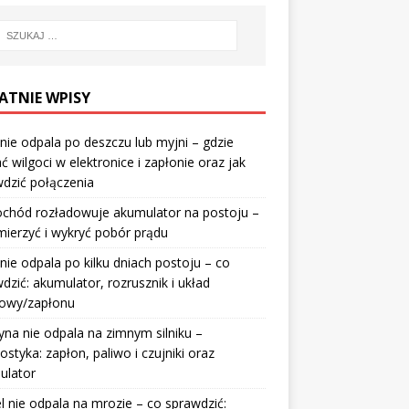
ATNIE WPISY
nie odpala po deszczu lub myjni – gdzie
ć wilgoci w elektronice i zapłonie oraz jak
dzić połączenia
chód rozładowuje akumulator na postoju –
mierzyć i wykryć pobór prądu
nie odpala po kilku dniach postoju – co
dzić: akumulator, rozrusznik i układ
wowy/zapłonu
na nie odpala na zimnym silniku –
ostyka: zapłon, paliwo i czujniki oraz
ulator
l nie odpala na mrozie – co sprawdzić: