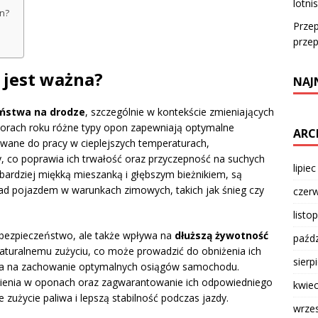
lotni
on?
Prze
prze
jest ważna?
NAJ
ństwa na drodze
, szczególnie w kontekście zmieniających
orach roku różne typy opon zapewniają optymalne
ARC
owane do pracy w cieplejszych temperaturach,
, co poprawia ich trwałość oraz przyczepność na suchych
lipie
 bardziej miękką mieszanką i głębszym bieżnikiem, są
nad pojazdem w warunkach zimowych, takich jak śnieg czy
czer
listo
 bezpieczeństwo, ale także wpływa na
dłuższą żywotność
paźdz
aturalnemu zużyciu, co może prowadzić do obniżenia ich
sierp
la na zachowanie optymalnych osiągów samochodu.
nienia w oponach oraz zagwarantowanie ich odpowiedniego
kwie
 zużycie paliwa i lepszą stabilność podczas jazdy.
wrze