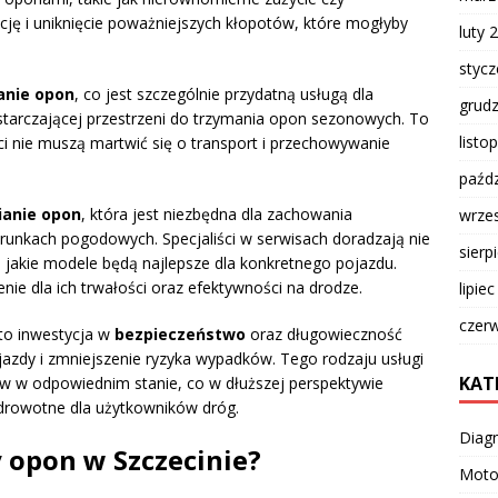
cję i uniknięcie poważniejszych kłopotów, które mogłyby
luty 
styc
nie opon
, co jest szczególnie przydatną usługą dla
grud
starczającej przestrzeni do trzymania opon sezonowych. To
listo
ci nie muszą martwić się o transport i przechowywanie
paźdz
anie opon
, która jest niezbędna dla zachowania
wrze
unkach pogodowych. Specjaliści w serwisach doradzają nie
sierp
e jakie modele będą najlepsze dla konkretnego pojazdu.
e dla ich trwałości oraz efektywności na drodze.
lipie
czer
to inwestycja w
bezpieczeństwo
oraz długowieczność
 jazdy i zmniejszenie ryzyka wypadków. Tego rodzaju usługi
KAT
 w odpowiednim stanie, co w dłuższej perspektywie
zdrowotne dla użytkowników dróg.
Diag
 opon w Szczecinie?
Moto