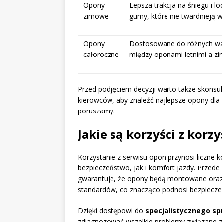
Opony
Lepsza trakcja na śniegu i lo
zimowe
gumy, które nie twardnieją 
Opony
Dostosowane do różnych w
całoroczne
między oponami letnimi a z
Przed podjęciem decyzji warto także skonsul
kierowców, aby znaleźć najlepsze opony dla 
poruszamy.
Jakie są korzyści z korz
Korzystanie z serwisu opon przynosi liczne 
bezpieczeństwo, jak i komfort jazdy. Przede
gwarantuje, że opony będą montowane oraz
standardów, co znacząco podnosi bezpiecze
Dzięki dostępowi do
specjalistycznego sp
zdiagnozować wszelkie problemy związane z 