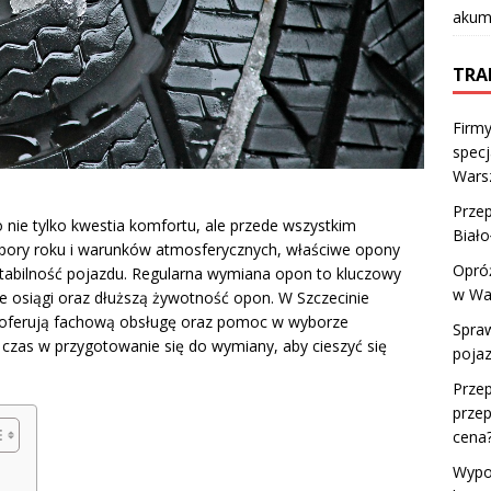
akumu
TRA
Firmy
specj
Wars
Prze
ie tylko kwestia komfortu, ale przede wszystkim
Biało
 pory roku i warunków atmosferycznych, właściwe opony
Opróż
tabilność pojazdu. Regularna wymiana opon to kluczowy
w Wa
e osiągi oraz dłuższą żywotność opon. W Szczecinie
e oferują fachową obsługę oraz pomoc w wyborze
Spraw
czas w przygotowanie się do wymiany, aby cieszyć się
pojaz
Prze
przep
cena
Wypo