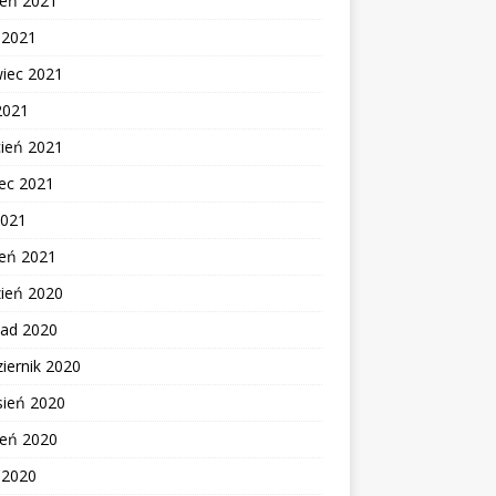
ień 2021
c 2021
wiec 2021
2021
cień 2021
ec 2021
2021
zeń 2021
zień 2020
pad 2020
iernik 2020
sień 2020
ień 2020
c 2020