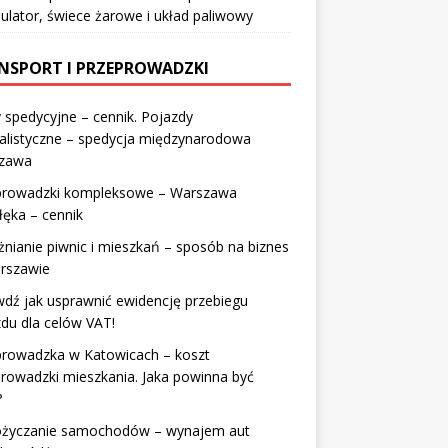
lator, świece żarowe i układ paliwowy
NSPORT I PRZEPROWADZKI
 spedycyjne – cennik. Pojazdy
alistyczne – spedycja międzynarodowa
zawa
prowadzki kompleksowe – Warszawa
łęka – cennik
nianie piwnic i mieszkań – sposób na biznes
rszawie
dź jak usprawnić ewidencję przebiegu
du dla celów VAT!
prowadzka w Katowicach – koszt
rowadzki mieszkania. Jaka powinna być
?
życzanie samochodów – wynajem aut