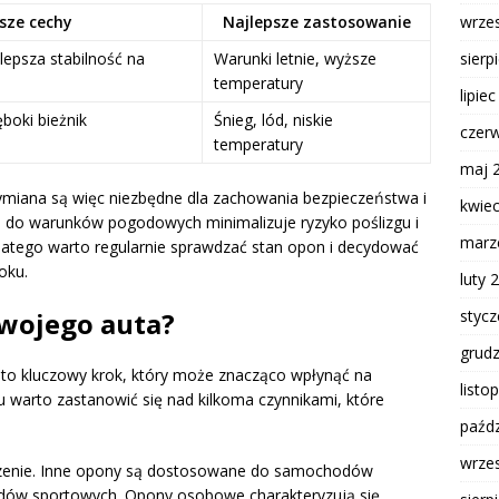
sze cechy
Najlepsze zastosowanie
wrze
epsza stabilność na
Warunki letnie, wyższe
sierp
temperatury
lipie
boki bieżnik
Śnieg, lód, niskie
czer
temperatury
maj 
miana są więc niezbędne dla zachowania bezpieczeństwa i
kwie
 do warunków pogodowych minimalizuje ryzyko poślizgu i
marz
Dlatego warto regularnie sprawdzać stan opon i decydować
oku.
luty 
swojego auta?
styc
grud
to kluczowy krok, który może znacząco wpłynąć na
listo
 warto zastanowić się nad kilkoma czynnikami, które
paźdz
wrze
czenie. Inne opony są dostosowane do samochodów
ów sportowych. Opony osobowe charakteryzują się