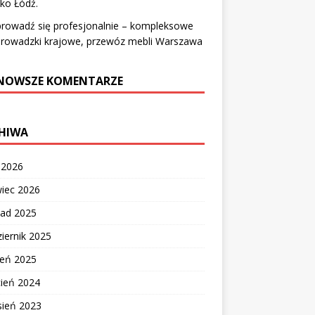
sko Łódź.
prowadź się profesjonalnie – kompleksowe
prowadzki krajowe, przewóz mebli Warszawa
NOWSZE KOMENTARZE
HIWA
c 2026
wiec 2026
pad 2025
iernik 2025
ień 2025
cień 2024
sień 2023