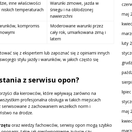
dzie, inne właściwości
Warunki zimowe, jazda w
czer
w niskich temperaturach
śniegu i na oblodzonej
maj 
nawierzchni
kwie
arunków, kompromis
Moderowane warunki przez
imowymi
cały rok, umiarkowana zimą i
marz
latem
luty 
tować się z ekspertem lub zapoznać się z opiniami innych
styc
swojego stylu jazdy i warunków, w jakich często się
grud
paźdz
ystania z serwisu opon?
sierp
lipie
korzyści dla kierowców, które wpływają zarówno na
 wszystkim profesjonalna obsługa w takich miejscach
styc
 serwisowane z zachowaniem wszelkich norm i
maj 
ństwo na drodze.
kwie
rzętu
oraz wiedzy fachowców, serwisy opon mogą szybko
marz
oponami, takie jak nierównomierne zużycie czy