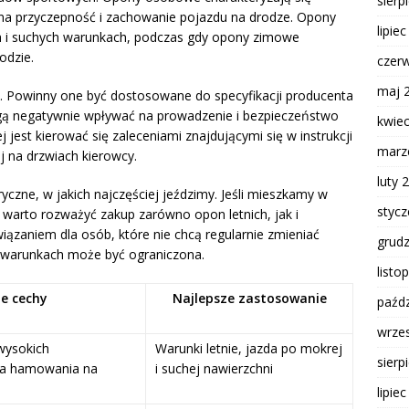
sierp
 na przyczepność i zachowanie pojazdu na drodze. Opony
lipie
ch i suchych warunkach, podczas gdy opony zimowe
odzie.
czer
maj 
. Powinny one być dostosowane do specyfikacji producenta
gą negatywnie wpływać na prowadzenie i bezpieczeństwo
kwie
jest kierować się zaleceniami znajdującymi się w instrukcji
marz
j na drzwiach kierowcy.
luty 
yczne, w jakich najczęściej jeździmy. Jeśli mieszkamy w
styc
, warto rozważyć zakup zarówno opon letnich, jak i
zaniem dla osób, które nie chcą regularnie zmieniać
grud
h warunkach może być ograniczona.
listo
e cechy
Najlepsze zastosowanie
paźdz
wrze
wysokich
Warunki letnie, jazda po mokrej
sierp
ga hamowania na
i suchej nawierzchni
lipie