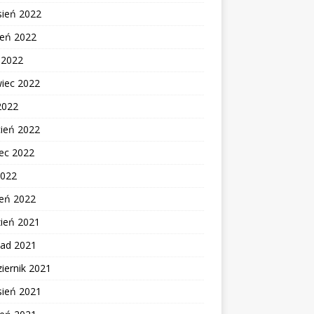
sień 2022
ień 2022
c 2022
wiec 2022
2022
cień 2022
ec 2022
2022
zeń 2022
zień 2021
pad 2021
iernik 2021
sień 2021