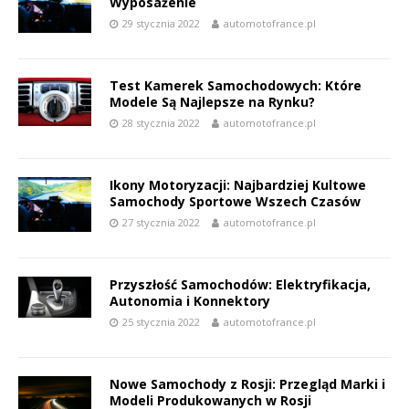
Wyposażenie
29 stycznia 2022
automotofrance.pl
Test Kamerek Samochodowych: Które
Modele Są Najlepsze na Rynku?
28 stycznia 2022
automotofrance.pl
Ikony Motoryzacji: Najbardziej Kultowe
Samochody Sportowe Wszech Czasów
27 stycznia 2022
automotofrance.pl
Przyszłość Samochodów: Elektryfikacja,
Autonomia i Konnektory
25 stycznia 2022
automotofrance.pl
Nowe Samochody z Rosji: Przegląd Marki i
Modeli Produkowanych w Rosji