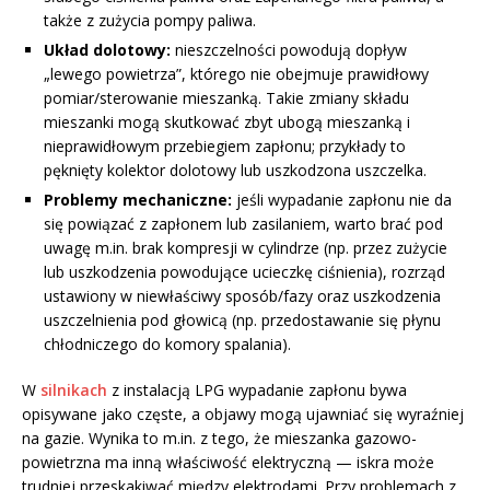
także z zużycia pompy paliwa.
Układ dolotowy:
nieszczelności powodują dopływ
„lewego powietrza”, którego nie obejmuje prawidłowy
pomiar/sterowanie mieszanką. Takie zmiany składu
mieszanki mogą skutkować zbyt ubogą mieszanką i
nieprawidłowym przebiegiem zapłonu; przykłady to
pęknięty kolektor dolotowy lub uszkodzona uszczelka.
Problemy mechaniczne:
jeśli wypadanie zapłonu nie da
się powiązać z zapłonem lub zasilaniem, warto brać pod
uwagę m.in. brak kompresji w cylindrze (np. przez zużycie
lub uszkodzenia powodujące ucieczkę ciśnienia), rozrząd
ustawiony w niewłaściwy sposób/fazy oraz uszkodzenia
uszczelnienia pod głowicą (np. przedostawanie się płynu
chłodniczego do komory spalania).
W
silnikach
z instalacją LPG wypadanie zapłonu bywa
opisywane jako częste, a objawy mogą ujawniać się wyraźniej
na gazie. Wynika to m.in. z tego, że mieszanka gazowo-
powietrzna ma inną właściwość elektryczną — iskra może
trudniej przeskakiwać między elektrodami. Przy problemach z