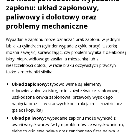
zapłonu: układ zapłonowy,
paliwowy i dolotowy oraz
problemy mechaniczne
Wypadanie zapłonu może oznaczać brak zapłonu w jednym
lub kilku cylindrach (cylinder wypada z cyklu pracy). Usterkę
można zawęzić, sprawdzając, czy problem wynika z osłabionej
iskry, nieprawidłowego zasilania mieszanką lub z
nieszczelności dolotu; w razie braku oczywistych przyczyn —
także z mechaniki silnika.
Układ zapłonowy:
typowo winne są elementy
odpowiedzialne za iskrę, m.in. zużyte świece zapłonowe,
uszkodzona cewka zapłonowa, przewody wysokiego
napięcia oraz — w starszych konstrukcjach — rozdzielacz
(palec i kopułka).
Układ paliwowy:
wypadanie zapłonu może wynikać z
awarii wtryskiwaczy (w tym problemów ze wtryskiwaniem),
słabego ciśnienia paliwa oraz zapchanego filtra paliwa, a