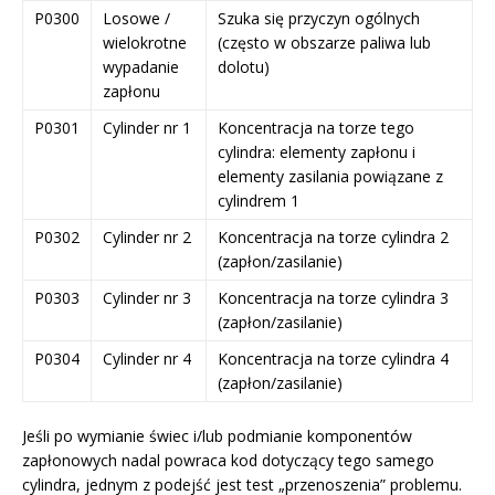
P0300
Losowe /
Szuka się przyczyn ogólnych
wielokrotne
(często w obszarze paliwa lub
wypadanie
dolotu)
zapłonu
P0301
Cylinder nr 1
Koncentracja na torze tego
cylindra: elementy zapłonu i
elementy zasilania powiązane z
cylindrem 1
P0302
Cylinder nr 2
Koncentracja na torze cylindra 2
(zapłon/zasilanie)
P0303
Cylinder nr 3
Koncentracja na torze cylindra 3
(zapłon/zasilanie)
P0304
Cylinder nr 4
Koncentracja na torze cylindra 4
(zapłon/zasilanie)
Jeśli po wymianie świec i/lub podmianie komponentów
zapłonowych nadal powraca kod dotyczący tego samego
cylindra, jednym z podejść jest test „przenoszenia” problemu.