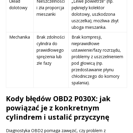
Układ
Nieszczelności
„Lewe powietrze” (np.
dolotowy
i zła proporcja
pęknięty kolektor
mieszanki
dolotowy, uszkodzona
uszczelka); możliwa zbyt
uboga mieszanka.
Mechanika
Brak zdolności
Brak kompresji,
cylindra do
nieprawidłowe
prawidłowego
ustawienie/fazy rozrządu,
sprężenia lub
problemy z uszczelnieniem
złe fazy
pod głowicą (np.
przedostawanie płynu
chłodniczego do komory
spalania).
Kody błędów OBD2 P030X: jak
powiązać je z konkretnym
cylindrem i ustalić przyczynę
Diagnostyka OBD2 pomaga zawęzić, czy problem z