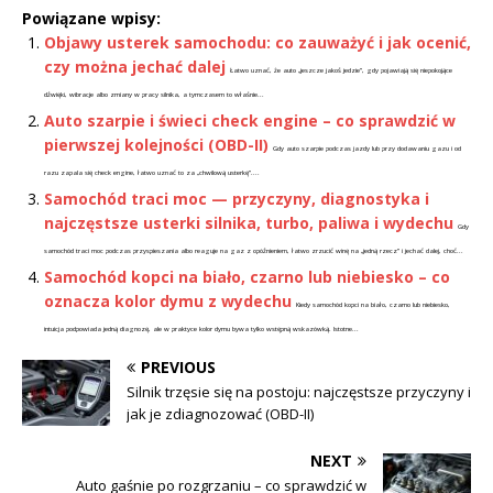
Powiązane wpisy:
Objawy usterek samochodu: co zauważyć i jak ocenić,
czy można jechać dalej
Łatwo uznać, że auto „jeszcze jakoś jedzie”, gdy pojawiają się niepokojące
dźwięki, wibracje albo zmiany w pracy silnika, a tymczasem to właśnie...
Auto szarpie i świeci check engine – co sprawdzić w
pierwszej kolejności (OBD-II)
Gdy auto szarpie podczas jazdy lub przy dodawaniu gazu i od
razu zapala się check engine, łatwo uznać to za „chwilową usterkę”....
Samochód traci moc — przyczyny, diagnostyka i
najczęstsze usterki silnika, turbo, paliwa i wydechu
Gdy
samochód traci moc podczas przyspieszania albo reaguje na gaz z opóźnieniem, łatwo zrzucić winę na „jedną rzecz” i jechać dalej, choć...
Samochód kopci na biało, czarno lub niebiesko – co
oznacza kolor dymu z wydechu
Kiedy samochód kopci na biało, czarno lub niebiesko,
intuicja podpowiada jedną diagnozę, ale w praktyce kolor dymu bywa tylko wstępną wskazówką. Istotne...
PREVIOUS
Silnik trzęsie się na postoju: najczęstsze przyczyny i
jak je zdiagnozować (OBD-II)
NEXT
Auto gaśnie po rozgrzaniu – co sprawdzić w