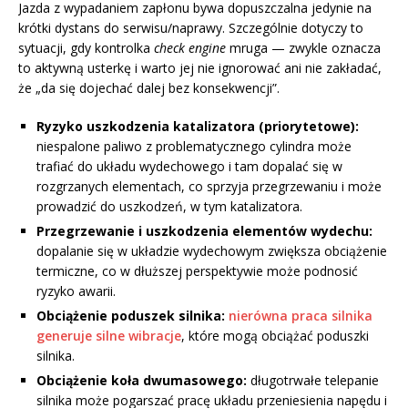
Jazda z wypadaniem zapłonu bywa dopuszczalna jedynie na
krótki dystans do serwisu/naprawy. Szczególnie dotyczy to
sytuacji, gdy kontrolka
check engine
mruga — zwykle oznacza
to aktywną usterkę i warto jej nie ignorować ani nie zakładać,
że „da się dojechać dalej bez konsekwencji”.
Ryzyko uszkodzenia katalizatora (priorytetowe):
niespalone paliwo z problematycznego cylindra może
trafiać do układu wydechowego i tam dopalać się w
rozgrzanych elementach, co sprzyja przegrzewaniu i może
prowadzić do uszkodzeń, w tym katalizatora.
Przegrzewanie i uszkodzenia elementów wydechu:
dopalanie się w układzie wydechowym zwiększa obciążenie
termiczne, co w dłuższej perspektywie może podnosić
ryzyko awarii.
Obciążenie poduszek silnika:
nierówna praca silnika
generuje silne wibracje
, które mogą obciążać poduszki
silnika.
Obciążenie koła dwumasowego:
długotrwałe telepanie
silnika może pogarszać pracę układu przeniesienia napędu i