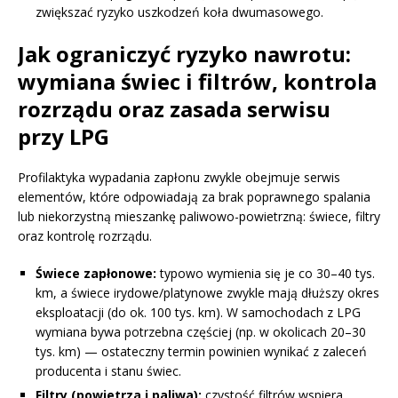
zwiększać ryzyko uszkodzeń koła dwumasowego.
Jak ograniczyć ryzyko nawrotu:
wymiana świec i filtrów, kontrola
rozrządu oraz zasada serwisu
przy LPG
Profilaktyka wypadania zapłonu zwykle obejmuje serwis
elementów, które odpowiadają za brak poprawnego spalania
lub niekorzystną mieszankę paliwowo-powietrzną: świece, filtry
oraz kontrolę rozrządu.
Świece zapłonowe:
typowo wymienia się je co 30–40 tys.
km, a świece irydowe/platynowe zwykle mają dłuższy okres
eksploatacji (do ok. 100 tys. km). W samochodach z LPG
wymiana bywa potrzebna częściej (np. w okolicach 20–30
tys. km) — ostateczny termin powinien wynikać z zaleceń
producenta i stanu świec.
Filtry (powietrza i paliwa):
czystość filtrów wspiera