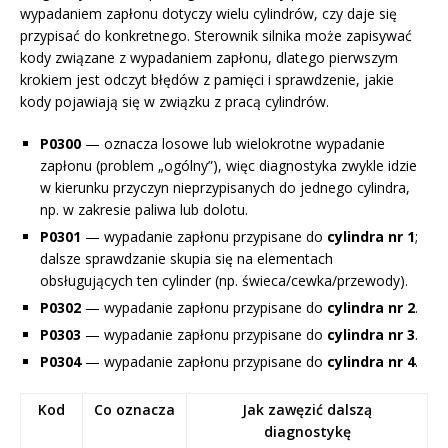
wypadaniem zapłonu dotyczy wielu cylindrów, czy daje się
przypisać do konkretnego. Sterownik silnika może zapisywać
kody związane z wypadaniem zapłonu, dlatego pierwszym
krokiem jest odczyt błędów z pamięci i sprawdzenie, jakie
kody pojawiają się w związku z pracą cylindrów.
P0300
— oznacza losowe lub wielokrotne wypadanie
zapłonu (problem „ogólny”), więc diagnostyka zwykle idzie
w kierunku przyczyn nieprzypisanych do jednego cylindra,
np. w zakresie paliwa lub dolotu.
P0301
— wypadanie zapłonu przypisane do
cylindra nr 1
;
dalsze sprawdzanie skupia się na elementach
obsługujących ten cylinder (np. świeca/cewka/przewody).
P0302
— wypadanie zapłonu przypisane do
cylindra nr 2
.
P0303
— wypadanie zapłonu przypisane do
cylindra nr 3
.
P0304
— wypadanie zapłonu przypisane do
cylindra nr 4
.
Kod
Co oznacza
Jak zawęzić dalszą
diagnostykę