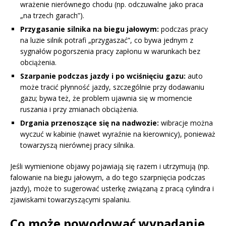
wrażenie nierównego chodu (np. odczuwalne jako praca
„na trzech garach”).
Przygasanie silnika na biegu jałowym:
podczas pracy
na luzie silnik potrafi „przygaszać”, co bywa jednym z
sygnałów pogorszenia pracy zapłonu w warunkach bez
obciążenia.
Szarpanie podczas jazdy i po wciśnięciu gazu:
auto
może tracić płynność jazdy, szczególnie przy dodawaniu
gazu; bywa też, że problem ujawnia się w momencie
ruszania i przy zmianach obciążenia.
Drgania przenoszące się na nadwozie:
wibracje można
wyczuć w kabinie (nawet wyraźnie na kierownicy), ponieważ
towarzyszą nierównej pracy silnika.
Jeśli wymienione objawy pojawiają się razem i utrzymują (np.
falowanie na biegu jałowym, a do tego szarpnięcia podczas
jazdy), może to sugerować usterkę związaną z pracą cylindra i
zjawiskami towarzyszącymi spalaniu.
Co może powodować wypadanie