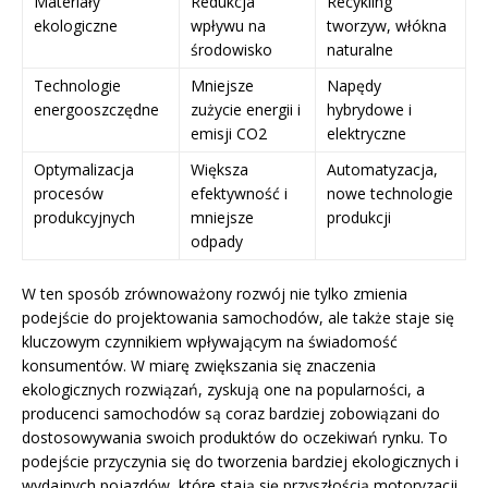
Materiały
Redukcja
Recykling
ekologiczne
wpływu na
tworzyw, włókna
środowisko
naturalne
Technologie
Mniejsze
Napędy
energooszczędne
zużycie energii i
hybrydowe i
emisji CO2
elektryczne
Optymalizacja
Większa
Automatyzacja,
procesów
efektywność i
nowe technologie
produkcyjnych
mniejsze
produkcji
odpady
W ten sposób zrównoważony rozwój nie tylko zmienia
podejście do projektowania samochodów, ale także staje się
kluczowym czynnikiem wpływającym na świadomość
konsumentów. W miarę zwiększania się znaczenia
ekologicznych rozwiązań, zyskują one na popularności, a
producenci samochodów są coraz bardziej zobowiązani do
dostosowywania swoich produktów do oczekiwań rynku. To
podejście przyczynia się do tworzenia bardziej ekologicznych i
wydajnych pojazdów, które stają się przyszłością motoryzacji.