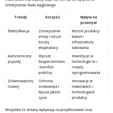
zmniejszenie śladu węglowego.
Trendy
Korzyści
Wpływ na
przemysł
Elektryfikacja
Zmniejszenie
Wzrost produkcji
emisji i niższe
baterii i
koszty
infrastruktury
eksploatacji
ładowania
Autonomiczne
Wyższe
Inwestycje w
pojazdy
bezpieczeństwo
technologie AI i
i komfort
rozwój
podróży
oprogramowania
Zrównoważony
Ochrona
Innowacje w
rozwój
środowiska i
materiałach i
lepsza jakość
technologiach
życia
produkcji
Wszystkie te zmiany wpływają na projektowanie oraz