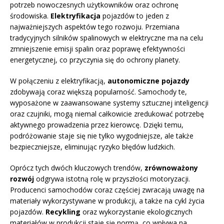
potrzeb nowoczesnych użytkowników oraz ochronę
środowiska.
Elektryfikacja
pojazdów to jeden z
najważniejszych aspektów tego rozwoju. Przemiana
tradycyjnych silników spalinowych w elektryczne ma na celu
zmniejszenie emisji spalin oraz poprawę efektywności
energetycznej, co przyczynia się do ochrony planety.
W połączeniu z elektryfikacją,
autonomiczne pojazdy
zdobywają coraz większą popularność. Samochody te,
wyposażone w zaawansowane systemy sztucznej inteligencji
oraz czujniki, mogą niemal całkowicie zredukować potrzebę
aktywnego prowadzenia przez kierowcę. Dzięki temu,
podróżowanie staje się nie tylko wygodniejsze, ale także
bezpieczniejsze, eliminując ryzyko błędów ludzkich.
Oprócz tych dwóch kluczowych trendów,
zrównoważony
rozwój
odgrywa istotną rolę w przyszłości motoryzacji.
Producenci samochodów coraz częściej zwracają uwagę na
materiały wykorzystywane w produkcji, a także na cykl życia
pojazdów.
Recykling
oraz wykorzystanie ekologicznych
materiałów w produkcji staje się normą, co wpływa na