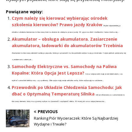
Powiązane wpisy:
Czym należy się kierować wybierając ośrodek
szkolenia kierowców? Prawo jazdy Kraków
Wybór odpowiedniego
ośrodka szkolenia kierowców to kluczowy krok na drodze do zdobycia prawa jazdy. W gąszczu ofert i możliwości, łatwo można się...
Akumulator – obsługa akumulatora. Zasiarczenie
akumulatora, ładowarki do akumulatorów Trzebinia
Akumulator to kluczowy element każdego pojazdu, którego sprawność ma bezpośredni wpływ na jego działanie. Często jednak spotykamy się
z problemami, takimi jak...
Samochody Elektryczne vs. Samochody na Paliwa
Kopalne: Która Opcja Jest Lepsza?
Coraz więcej osób staje przed dylematem, czy
wybrać samochód elektryczny, czy spalinowy. Obie opcje mają swoje unikalne cechy, które wpływają na codzienne...
Przewodnik po Układzie Chłodzenia Samochodu: Jak
dbać o Optymalną Temperaturę Silnika
Układ chłodzenia w samochodzie to
kluczowy element, który ma ogromny wpływ na żywotność i wydajność silnika. W miarę jak coraz więcej kierowców...
PREVIOUS
Ranking Piór Wycieraczek: Które Są Najbardziej
Wydajne i Trwałe?