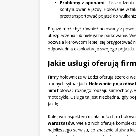
Problemy z oponami
– Uszkodzenia o
kontynuowanie jazdy. Holowanie w takie
przetransportować pojazd do wulkaniza
Pojazd może być również holowany z powodó
ubezpieczenia lub nielegalne parkowanie. W
pozwala kierowcom lepiej się przygotować n
odpowiednią eksploatację swojego pojazdu.
Jakie usługi oferują fi
Firmy holownicze w Łodzi oferują szeroki wa
trudnych sytuacjach.
Holowanie pojazdów
t
nimi holować różnego rodzaju samochody, w
motocykle. Usługa ta jest niezbędna, gdy poj
jazdę.
Kolejnym aspektem działalności firm holown
warsztatów
. Wiele z nich oferuje komple
najbliższego serwisu, co znacznie ułatwia k