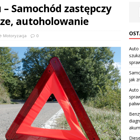
 – Samochód zastępczy
cze, autoholowanie
OST
Motoryzacja
0
Auto 
szuka
spraw
Samo
jak z
Auto 
spraw
pali
Benzy
diagn
akum
Diese