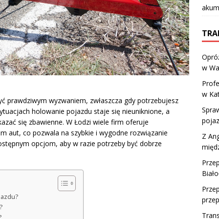
akumu
TRA
Opróż
w Wa
Profe
w Ka
ć prawdziwym wyzwaniem, zwłaszcza gdy potrzebujesz
Spraw
ytuacjach holowanie pojazdu staje się nieuniknione, a
pojaz
ać się zbawienne. W Łodzi wiele firm oferuje
m aut, co pozwala na szybkie i wygodne rozwiązanie
Z Ang
ostępnym opcjom, aby w razie potrzeby być dobrze
międ
Prze
Biało
Prze
jazdu?
prze
?
Trans
?