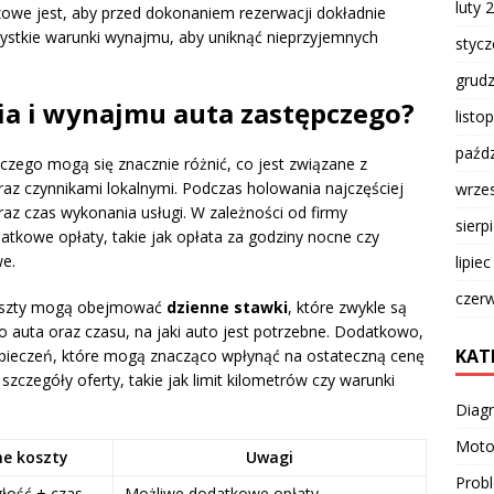
luty 
we jest, aby przed dokonaniem rezerwacji dokładnie
ystkie warunki wynajmu, aby uniknąć nieprzyjemnych
styc
grud
ia i wynajmu auta zastępczego?
listo
paźdz
zego mogą się znacznie różnić, co jest związane z
raz czynnikami lokalnymi. Podczas holowania najczęściej
wrze
oraz czas wykonania usługi. W zależności od firmy
sierp
kowe opłaty, takie jak opłata za godziny nocne czy
we.
lipie
czer
koszty mogą obejmować
dzienne stawki
, które zwykle są
auta oraz czasu, na jaki auto jest potrzebne. Dodatkowo,
KAT
zpieczeń, które mogą znacząco wpłynąć na ostateczną cenę
zczegóły oferty, takie jak limit kilometrów czy warunki
Diag
Moto
ne koszty
Uwagi
Prob
głość + czas
Możliwe dodatkowe opłaty