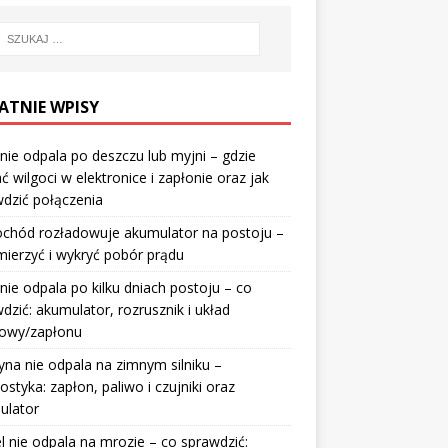
ATNIE WPISY
nie odpala po deszczu lub myjni – gdzie
ć wilgoci w elektronice i zapłonie oraz jak
dzić połączenia
chód rozładowuje akumulator na postoju –
mierzyć i wykryć pobór prądu
nie odpala po kilku dniach postoju – co
dzić: akumulator, rozrusznik i układ
wowy/zapłonu
na nie odpala na zimnym silniku –
ostyka: zapłon, paliwo i czujniki oraz
ulator
l nie odpala na mrozie – co sprawdzić: