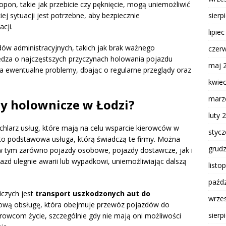
pon, takie jak przebicie czy pęknięcie, mogą uniemożliwić
j sytuacji jest potrzebne, aby bezpiecznie
sierp
cji.
lipie
w administracyjnych, takich jak brak ważnego
czer
iedza o najczęstszych przyczynach holowania pojazdu
maj 
a ewentualne problemy, dbając o regularne przeglądy oraz
kwie
marz
rmy holownicze w Łodzi?
luty 
chlarz usług, które mają na celu wsparcie kierowców w
styc
o podstawowa usługa, którą świadczą te firmy. Można
grud
 tym zarówno pojazdy osobowe, pojazdy dostawcze, jak i
azd ulegnie awarii lub wypadkowi, uniemożliwiając dalszą
listo
paźdz
iczych jest
transport uszkodzonych aut do
wrze
ksową obsługę, która obejmuje przewóz pojazdów do
sierp
ierowcom życie, szczególnie gdy nie mają oni możliwości