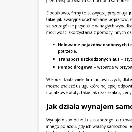
przetransportowania samochodu samodzieln
Dodatkowo, firmy te zazwyczaj proponują
p
takie jak awaryjne uruchamianie pojazdów, 
są szczególnie przydatne w nagłych wypadka
możliwości skorzystania z pomocy innych os
Holowanie pojazdów osobowych i 
potrzebie.
Transport uszkodzonych aut
– szyb
Pomoc drogowa
– wsparcie w przypa
W Łodzi działa wiele firm holowniczych, dla
można znaleźć usługi, które najlepiej odpo
dodatkowe atuty, takie jak czas reakcji, cen
Jak działa wynajem sam
Wynajem samochodu zastępczego to rozwiąz
innego pojazdu, gdy ich własny samochód jest