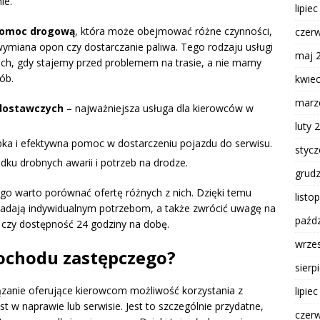
ie.
lipie
omoc drogową
, która może obejmować różne czynności,
czer
wymiana opon czy dostarczanie paliwa. Tego rodzaju usługi
maj 
ch, gdy stajemy przed problemem na trasie, a nie mamy
ób.
kwie
marz
dostawczych
– najważniejsza usługa dla kierowców w
luty 
ka i efektywna pomoc w dostarczeniu pojazdu do serwisu.
styc
dku drobnych awarii i potrzeb na drodze.
grud
tego warto porównać ofertę różnych z nich. Dzięki temu
listo
wiadają indywidualnym potrzebom, a także zwrócić uwagę na
paźdz
y czy dostępność 24 godziny na dobę.
wrze
ochodu zastępczego?
sierp
anie oferujące kierowcom możliwość korzystania z
lipie
 w naprawie lub serwisie. Jest to szczególnie przydatne,
czer