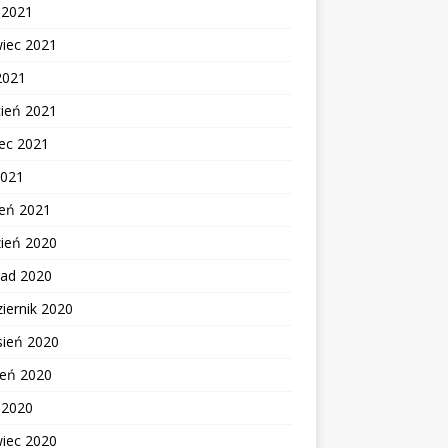
c 2021
wiec 2021
2021
cień 2021
ec 2021
2021
zeń 2021
zień 2020
pad 2020
iernik 2020
sień 2020
ień 2020
c 2020
wiec 2020