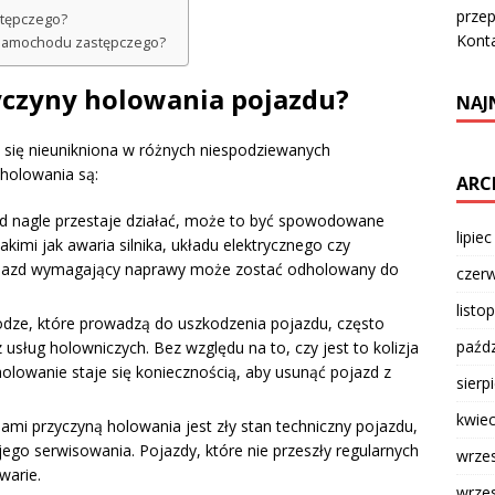
prze
stępczego?
Kont
 samochodu zastępczego?
zyczyny holowania pojazdu?
NAJ
e się nieunikniona w różnych niespodziewanych
 holowania są:
ARC
 nagle przestaje działać, może to być spowodowane
lipie
imi jak awaria silnika, układu elektrycznego czy
ojazd wymagający naprawy może zostać odholowany do
czer
listo
odze, które prowadzą do uszkodzenia pojazdu, często
paźdz
usług holowniczych. Bez względu na to, czy jest to kolizja
olowanie staje się koniecznością, aby usunąć pojazd z
sierp
kwie
ami przyczyną holowania jest zły stan techniczny pojazdu,
ego serwisowania. Pojazdy, które nie przeszły regularnych
wrze
warie.
wrze