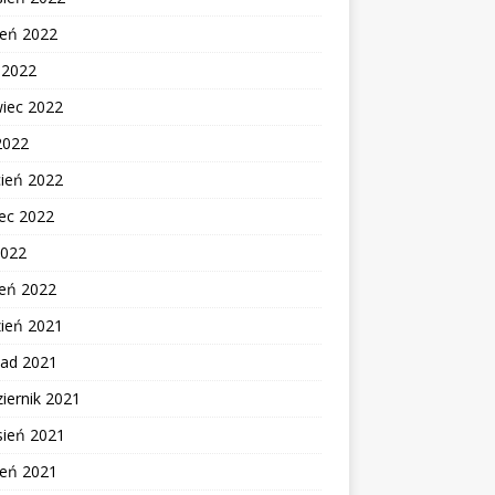
ień 2022
c 2022
wiec 2022
2022
cień 2022
ec 2022
2022
zeń 2022
zień 2021
pad 2021
iernik 2021
sień 2021
ień 2021