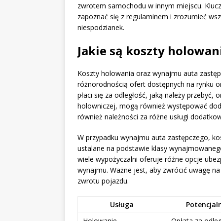
zwrotem samochodu w innym miejscu. Kluczo
zapoznać się z regulaminem i zrozumieć wsz
niespodzianek.
Jakie są koszty holowan
Koszty holowania oraz wynajmu auta zastępc
różnorodnością ofert dostępnych na rynku o
płaci się za odległość, jaką należy przebyć, 
holowniczej, mogą również występować dodat
również należności za różne usługi dodatko
W przypadku wynajmu auta zastępczego, 
ustalane na podstawie klasy wynajmowanego 
wiele wypożyczalni oferuje różne opcje ube
wynajmu. Ważne jest, aby zwrócić uwagę na s
zwrotu pojazdu.
Usługa
Potencjal
Holowanie
Opłata za odle