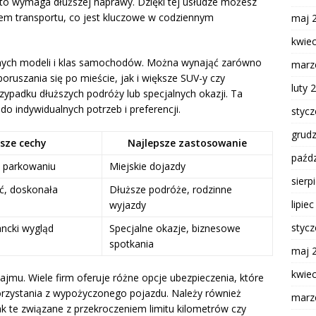
uto wymaga dłuższej naprawy. Dzięki tej usłudze możesz
m transportu, co jest kluczowe w codziennym
maj 
kwie
żnych modeli i klas samochodów. Można wynająć zarówno
marz
ruszania się po mieście, jak i większe SUV-y czy
luty 
zypadku dłuższych podróży lub specjalnych okazji. Ta
 indywidualnych potrzeb i preferencji.
styc
grud
sze cechy
Najlepsze zastosowanie
paźdz
 parkowaniu
Miejskie dojazdy
sierp
ć, doskonała
Dłuższe podróże, rodzinne
lipie
wyjazdy
styc
ancki wygląd
Specjalne okazje, biznesowe
spotkania
maj 
kwie
jmu. Wiele firm oferuje różne opcje ubezpieczenia, które
rzystania z wypożyczonego pojazdu. Należy również
marz
k te związane z przekroczeniem limitu kilometrów czy