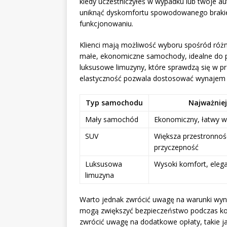
kiedy uczestniczyłeś w wypadku lub twoje a
uniknąć dyskomfortu spowodowanego brakie
funkcjonowaniu.
Klienci mają możliwość wyboru spośród ró
małe, ekonomiczne samochody, idealne do po
luksusowe limuzyny, które sprawdzą się w pr
elastyczność pozwala dostosować wynajem do
Typ samochodu
Najważniej
Mały samochód
Ekonomiczny, łatwy w
SUV
Większa przestronnoś
przyczepność
Luksusowa
Wysoki komfort, eleg
limuzyna
Warto jednak zwrócić uwagę na warunki wyna
mogą zwiększyć bezpieczeństwo podczas ko
zwrócić uwagę na dodatkowe opłaty, takie ja