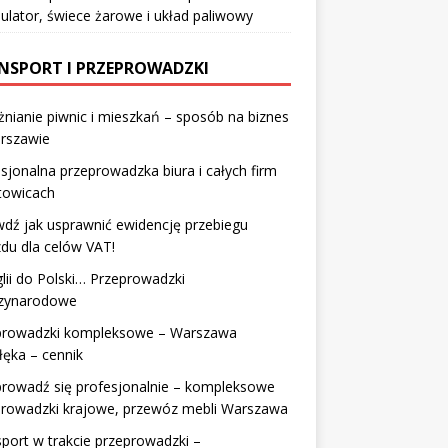
lator, świece żarowe i układ paliwowy
NSPORT I PRZEPROWADZKI
nianie piwnic i mieszkań – sposób na biznes
rszawie
sjonalna przeprowadzka biura i całych firm
towicach
dź jak usprawnić ewidencję przebiegu
du dla celów VAT!
lii do Polski… Przeprowadzki
zynarodowe
prowadzki kompleksowe – Warszawa
łęka – cennik
prowadź się profesjonalnie – kompleksowe
prowadzki krajowe, przewóz mebli Warszawa
port w trakcie przeprowadzki –