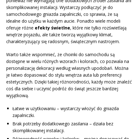
ponieważ nie wymagają one dodatkowych źródeł zasilania ani
skomplikowanej instalacji. Wystarczy podłączyć je do
samochodowego gniazda zapalniczki, co sprawia, że są
idealne do użytku w każdym aucie. Ponadto wiele modeli
oferuje różne
efekty świetlne
, które nie tylko rozświetlają
wnętrze pojazdu, ale także tworzą wyjątkowy klimat,
charakteryzujący się radosnym, świątecznym nastrojem.
Warto także wspomnieć, że choinki do samochodu są
dostępne w wielu różnych wzorach i kolorach, co pozwala na
personalizację dekoracji według własnych upodobań. Można
je łatwo dopasować do stylu wnętrza auta lub preferencji
estetycznych. Dzięki takiej różnorodności, każdy może znaleźć
coś dla siebie i uczynić podróż do świąt jeszcze bardziej
wyjątkową.
Łatwe w użytkowaniu – wystarczy włożyć do gniazda
zapalniczki.
Brak potrzeby dodatkowego zasilania – działa bez
skomplikowanej instalacji.
Różnorodność wzorów i kolorów – można dopasować do