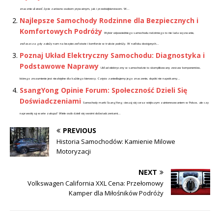
znacznie ułatwić życie zarówno osobom prywatnym, jak i przedsiębiorstwom. W...
Najlepsze Samochody Rodzinne dla Bezpiecznych i
Komfortowych Podróży
Wybór odpowiedniego samochodu rodzinnego to nie lada wyzwanie,
zwłaszcza gdy zależy nam na bezpieczeństwie i komforcie w trakcie podróży. W natłoku dostępnych...
Poznaj Układ Elektryczny Samochodu: Diagnostyka i
Podstawowe Naprawy
Układ elektryczny w samochodzie to skomplikowany zestaw komponentów,
którego zrozumienie jest niezbędne dla każdego kierowcy. Często zaniedbujemy jego znaczenie, dopóki nie napotkamy...
SsangYong Opinie Forum: Społeczność Dzieli Się
Doświadczeniami
Samochody marki SsangYong cieszą się coraz większym zainteresowaniem w Polsce, ale czy
naprawdę są warte zakupu? Wiele osób dzieli się swoimi doświadczeniami...
PREVIOUS
Historia Samochodów: Kamienie Milowe
Motoryzacji
NEXT
Volkswagen California XXL Cena: Przełomowy
Kamper dla Miłośników Podróży