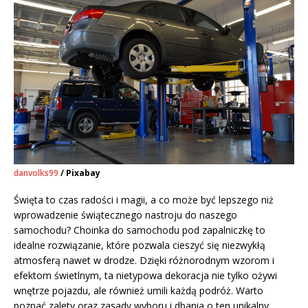
danvolks99
/ Pixabay
Święta to czas radości i magii, a co może być lepszego niż
wprowadzenie świątecznego nastroju do naszego
samochodu? Choinka do samochodu pod zapalniczkę to
idealne rozwiązanie, które pozwala cieszyć się niezwykłą
atmosferą nawet w drodze. Dzięki różnorodnym wzorom i
efektom świetlnym, ta nietypowa dekoracja nie tylko ożywi
wnętrze pojazdu, ale również umili każdą podróż. Warto
poznać zalety oraz zasady wyboru i dbania o ten unikalny