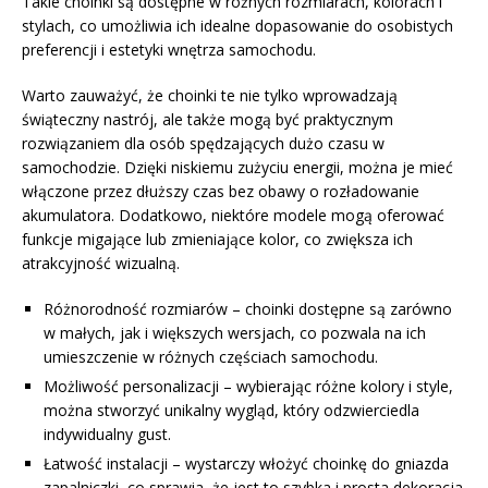
Takie choinki są dostępne w różnych rozmiarach, kolorach i
stylach, co umożliwia ich idealne dopasowanie do osobistych
preferencji i estetyki wnętrza samochodu.
Warto zauważyć, że choinki te nie tylko wprowadzają
świąteczny nastrój, ale także mogą być praktycznym
rozwiązaniem dla osób spędzających dużo czasu w
samochodzie. Dzięki niskiemu zużyciu energii, można je mieć
włączone przez dłuższy czas bez obawy o rozładowanie
akumulatora. Dodatkowo, niektóre modele mogą oferować
funkcje migające lub zmieniające kolor, co zwiększa ich
atrakcyjność wizualną.
Różnorodność rozmiarów – choinki dostępne są zarówno
w małych, jak i większych wersjach, co pozwala na ich
umieszczenie w różnych częściach samochodu.
Możliwość personalizacji – wybierając różne kolory i style,
można stworzyć unikalny wygląd, który odzwierciedla
indywidualny gust.
Łatwość instalacji – wystarczy włożyć choinkę do gniazda
zapalniczki, co sprawia, że jest to szybka i prosta dekoracja.