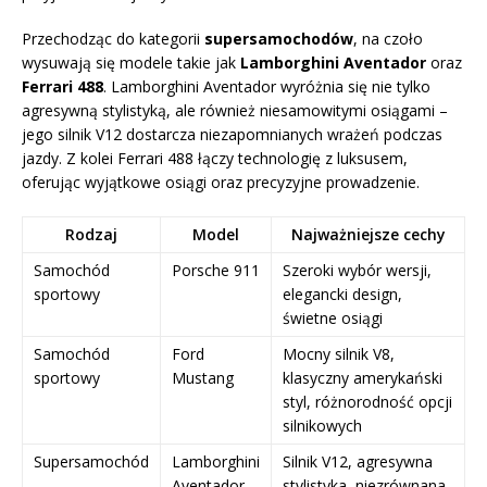
Przechodząc do kategorii
supersamochodów
, na czoło
wysuwają się modele takie jak
Lamborghini Aventador
oraz
Ferrari 488
. Lamborghini Aventador wyróżnia się nie tylko
agresywną stylistyką, ale również niesamowitymi osiągami –
jego silnik V12 dostarcza niezapomnianych wrażeń podczas
jazdy. Z kolei Ferrari 488 łączy technologię z luksusem,
oferując wyjątkowe osiągi oraz precyzyjne prowadzenie.
Rodzaj
Model
Najważniejsze cechy
Samochód
Porsche 911
Szeroki wybór wersji,
sportowy
elegancki design,
świetne osiągi
Samochód
Ford
Mocny silnik V8,
sportowy
Mustang
klasyczny amerykański
styl, różnorodność opcji
silnikowych
Supersamochód
Lamborghini
Silnik V12, agresywna
Aventador
stylistyka, niezrównana