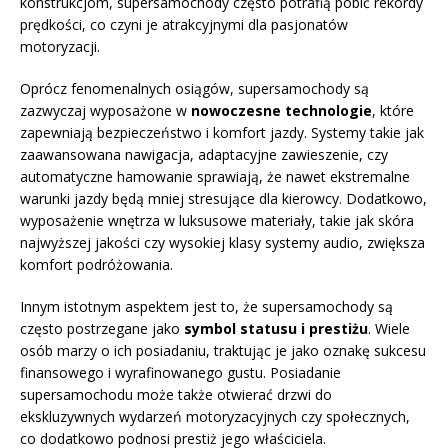
konstrukcjom, supersamochody często potrafią pobić rekordy
prędkości, co czyni je atrakcyjnymi dla pasjonatów
motoryzacji.
Oprócz fenomenalnych osiągów, supersamochody są
zazwyczaj wyposażone w
nowoczesne technologie
, które
zapewniają bezpieczeństwo i komfort jazdy. Systemy takie jak
zaawansowana nawigacja, adaptacyjne zawieszenie, czy
automatyczne hamowanie sprawiają, że nawet ekstremalne
warunki jazdy będą mniej stresujące dla kierowcy. Dodatkowo,
wyposażenie wnętrza w luksusowe materiały, takie jak skóra
najwyższej jakości czy wysokiej klasy systemy audio, zwiększa
komfort podróżowania.
Innym istotnym aspektem jest to, że supersamochody są
często postrzegane jako
symbol statusu i prestiżu
. Wiele
osób marzy o ich posiadaniu, traktując je jako oznakę sukcesu
finansowego i wyrafinowanego gustu. Posiadanie
supersamochodu może także otwierać drzwi do
ekskluzywnych wydarzeń motoryzacyjnych czy społecznych,
co dodatkowo podnosi prestiż jego właściciela.