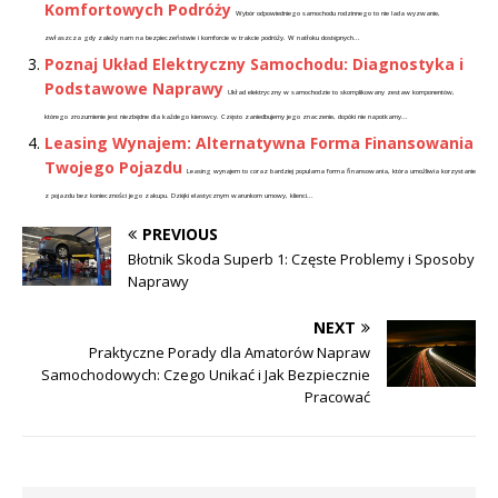
Komfortowych Podróży
Wybór odpowiedniego samochodu rodzinnego to nie lada wyzwanie,
zwłaszcza gdy zależy nam na bezpieczeństwie i komforcie w trakcie podróży. W natłoku dostępnych...
Poznaj Układ Elektryczny Samochodu: Diagnostyka i
Podstawowe Naprawy
Układ elektryczny w samochodzie to skomplikowany zestaw komponentów,
którego zrozumienie jest niezbędne dla każdego kierowcy. Często zaniedbujemy jego znaczenie, dopóki nie napotkamy...
Leasing Wynajem: Alternatywna Forma Finansowania
Twojego Pojazdu
Leasing wynajem to coraz bardziej popularna forma finansowania, która umożliwia korzystanie
z pojazdu bez konieczności jego zakupu. Dzięki elastycznym warunkom umowy, klienci...
PREVIOUS
Błotnik Skoda Superb 1: Częste Problemy i Sposoby
Naprawy
NEXT
Praktyczne Porady dla Amatorów Napraw
Samochodowych: Czego Unikać i Jak Bezpiecznie
Pracować