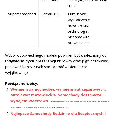
moc
Supersamochód
Ferrari 488
Luksusowe
wykończenie,
nowoczesna
technologia,
niesamowite
prowadzenie
Wybór odpowiedniego modelu powinien być uzależniony od
indywidualnych preferencji
kierowcy oraz jego oczekiwań,
ponieważ każdy z tych samochodów oferuje coś
wyjątkowego.
Powiązane wpisy:
Wynajem samochodów, wynajem aut ciężarowych,
autolawet mazowieckie. Samochody dostawcze
wynajem Warszawa
Wynajem samochodów to nie tylko komfort, ale także mądre rozwiązanie, które może
znacznie ułatwić życie zarówno osobom prywatnym, jak i przedsiębiorstwom. W...
Najlepsze Samochody Rodzinne dla Bezpiecznych i