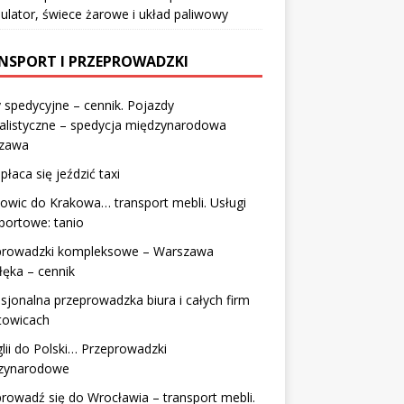
lator, świece żarowe i układ paliwowy
NSPORT I PRZEPROWADZKI
 spedycyjne – cennik. Pojazdy
alistyczne – spedycja międzynarodowa
zawa
płaca się jeździć taxi
owic do Krakowa… transport mebli. Usługi
portowe: tanio
prowadzki kompleksowe – Warszawa
łęka – cennik
sjonalna przeprowadzka biura i całych firm
towicach
lii do Polski… Przeprowadzki
zynarodowe
rowadź się do Wrocławia – transport mebli.