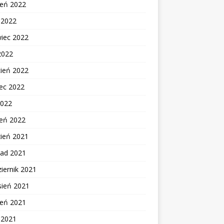
ień 2022
c 2022
wiec 2022
2022
cień 2022
ec 2022
2022
zeń 2022
zień 2021
pad 2021
iernik 2021
sień 2021
ień 2021
c 2021