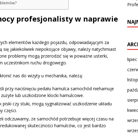
roblemów?
Profe
mocy profesjonalisty w naprawie
NAJ
szych elementów każdego pojazdu, odpowiadającym za
ARC
 się jakiekolwiek niepokojące objawy, należy natychmiast
obne problemy mogą przerodzić się w poważne usterki,
lipie
nym uczestnikom ruchu drogowego.
czer
łonić nas do wizyty u mechanika, należą:
listo
śli przy naciśnięciu pedału hamulca samochód niehamuje
paźdz
zużyte lub uszkodzone klocki hamulcowe.
sierp
ak piski czy stuki, mogą sygnalizować uszkodzenie układu
kwie
 części.
eli odczuwamy, że samochód potrzebuje więcej czasu na
wrze
zredukowanej skuteczności hamulców, co jest bardzo
wrze