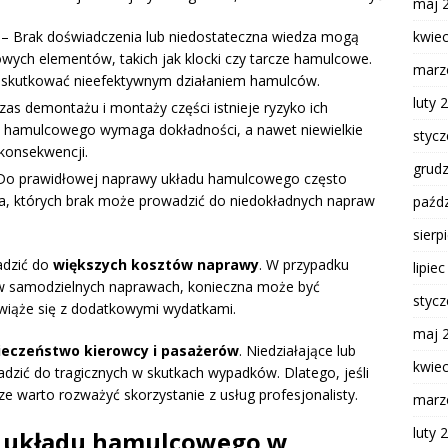
maj 
– Brak doświadczenia lub niedostateczna wiedza mogą
kwie
ych elementów, takich jak klocki czy tarcze hamulcowe.
marz
 skutkować nieefektywnym działaniem hamulców.
luty 
as demontażu i montaży części istnieje ryzyko ich
du hamulcowego wymaga dokładności, a nawet niewielkie
styc
konsekwencji.
grud
Do prawidłowej naprawy układu hamulcowego często
a, których brak może prowadzić do niedokładnych napraw
paźdz
sierp
adzić do
większych kosztów naprawy
. W przypadku
lipie
 w samodzielnych naprawach, konieczna może być
styc
 wiąże się z dodatkowymi wydatkami.
maj 
ieczeństwo kierowcy i pasażerów
. Niedziałające lub
kwie
dzić do tragicznych w skutkach wypadków. Dlatego, jeśli
ze warto rozważyć skorzystanie z usług profesjonalisty.
marz
luty 
y układu hamulcowego w