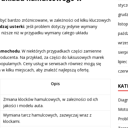
styc
grud
ć bardzo zróżnicowane, w zależności od kilku kluczowych
listo
dzaj usterki
. Jeśli problem dotyczy jedynie wymiany
 niższe niż w przypadku wymiany całego układu
paźdz
wrze
samochodu
. W niektórych przypadkach części zamienne
sierp
roducenta. Na przykład, za części do luksusowych marek
lipie
popularnych. Ceny usług w serwisach również mogą się
 w kilku miejscach, aby znaleźć najlepszą ofertę.
czer
Opis
KAT
Zmiana klocków hamulcowych, w zależności od ich
Diag
jakości i modelu auta.
Moto
Wymiana tarcz hamulcowych, zazwyczaj wraz z
Prob
klockami.