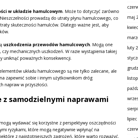
czer
ości w układzie hamulcowym
. Może to dotyczyć zarówno
maj 
 Nieszczelności prowadzą do utraty płynu hamulcowego, co
traty skuteczności hamulców. Dlatego ważne jest, aby
kwie
eków.
marz
są
uszkodzenia przewodów hamulcowych
. Mogą one
luty 
u, czy mechanicznych uszkodzeń. W razie wystąpienia takiej
styc
 aby uniknąć poważnych konsekwencji.
grud
elementów układu hamulcowego są nie tylko zalecane, ale
żna zapewnić sobie i innym użytkownikom dróg
listo
h napraw w przyszłości.
paźdz
ne z samodzielnymi naprawami
wrze
sierp
lipie
ogą wydawać się korzystne z perspektywy oszczędności
czer
nymi ryzykami, które mogą negatywnie wpłynąć na
ektóre z najistotniejszych zagrożeń, które warto rozważyć.