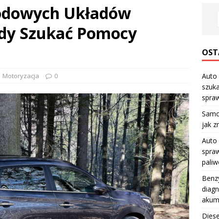
dowych Układów
dy Szukać Pomocy
OST
Motoryzacja
0
Auto 
szuka
spraw
Samo
jak z
Auto 
spraw
pali
Benzy
diagn
akum
Diese