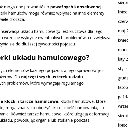
sierp
waż mogą one prowadzić do
poważnych konsekwencji
,
lipie
sterki hamulców mogą również wpłynąć na inne elementy
wiele droższa.
czer
maj 
nserwacja układu hamulcowego jest kluczowa dla jego
 na wczesne wykrycie ewentualnych problemów, co zwiększa
kwie
ynia się do dłuższej żywotności pojazdu.
marz
terki układu hamulcowego?
luty 
styc
zych elementów każdego pojazdu, a jego sprawność jest
sażerów. Do
najczęstszych usterek układu
grud
nych problemów, które wymagają regularnego
listo
paźdz
te klocki i tarcze hamulcowe
. Klocki hamulcowe, które
wrze
sie, mogą znacząco obniżyć skuteczność hamowania, co
nia. Również tarcze hamulcowe, które ulegają deformacji
sierp
układu, powodując drgania lub stukanie podczas
lipie