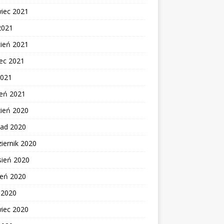
wiec 2021
2021
cień 2021
ec 2021
2021
zeń 2021
zień 2020
pad 2020
iernik 2020
sień 2020
ień 2020
c 2020
wiec 2020