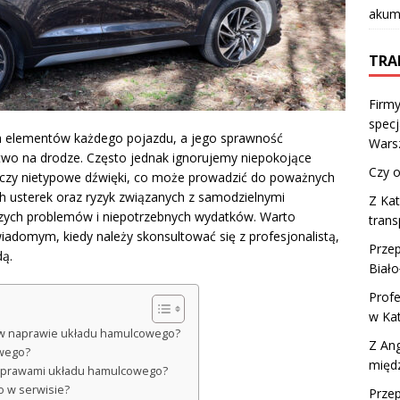
akumu
TRA
Firmy
specj
h elementów każdego pojazdu, a jego sprawność
Wars
wo na drodze. Często jednak ignorujemy niepokojące
Czy o
u czy nietypowe dźwięki, co może prowadzić do poważnych
h usterek oraz ryzyk związanych z samodzielnymi
Z Kat
szych problemów i niepotrzebnych wydatków. Warto
trans
iadomym, kiedy należy skonsultować się z profesjonalistą,
Prze
dą.
Biało
Profe
w Ka
y w naprawie układu hamulcowego?
Z Ang
owego?
międ
naprawami układu hamulcowego?
o w serwisie?
Przep