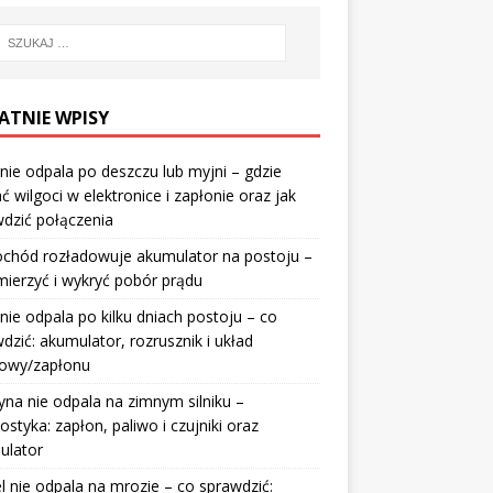
ATNIE WPISY
nie odpala po deszczu lub myjni – gdzie
ć wilgoci w elektronice i zapłonie oraz jak
dzić połączenia
chód rozładowuje akumulator na postoju –
mierzyć i wykryć pobór prądu
nie odpala po kilku dniach postoju – co
dzić: akumulator, rozrusznik i układ
wowy/zapłonu
na nie odpala na zimnym silniku –
ostyka: zapłon, paliwo i czujniki oraz
ulator
l nie odpala na mrozie – co sprawdzić: