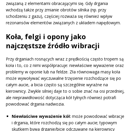
związaną z elementami obracającymi się. Gdy drgania
wchodzą także przy zmianie obrotów silnika (np. przy
schodzeniu z gazu), częściej rozważa się również wpływ
rezonansów elementów związanych z układem napędowym.
Koła, felgi i opony jako
najczęstsze źródło wibracji
Przy drganiach rosnących wraz z prędkością często tropem są
koła i to, co z nimi współpracuje: niewłaściwe wyważenie oraz
problemy w oponie lub na feldze. Zła równowaga masy koła
może wywoływać wyczuwalne trzęsienie rozchodzące się po
całym aucie, a bicia często są szczególnie wyraźne na
kierownicy. Zwykle silniej daje to o sobie znać na osi przedniej,
ale nieprawidłowość dotycząca kół tylnych również potrafi
powodować drgania nadwozia.
Niewłaściwe wyważenie kół:
może powodować wibracje
i drgania, które rozchodzą się po całym aucie; typowym
skutkiem bywa drganie/bicie odczuwane na kierownicy