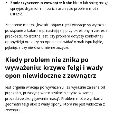
Zanieczyszczenia wewnątrz koła:
błoto lub śnieg mogą
sprzyjać drganiom — po ich usunięciu problem może
ustąpić.
Znaczenie ma też „kształt” objawu: jeśli wibracje są wyraźnie
powiązane z kołami (np. nasilają się przy określonym zakresie
prędkości), to istotne jest, czy problem dotyczy konkretnej
opony/felgi oraz czy na oponie nie widać oznak typu bąble,
pęknięcia czy nierównomierne zużycie.
Kiedy problem nie znika po
wyważeniu: krzywe felgi i wady
opon niewidoczne z zewnątrz
Jeśli drgania wracają po wyważeniu i są wyraźnie zależne od
prędkości, przyczynę warto szukać nie tylko w samej
procedurze „korygowania masą”. Problem może wynikać z
geometrii felgi albo z wady opony, która nie jest widoczna z
zewnątrz.