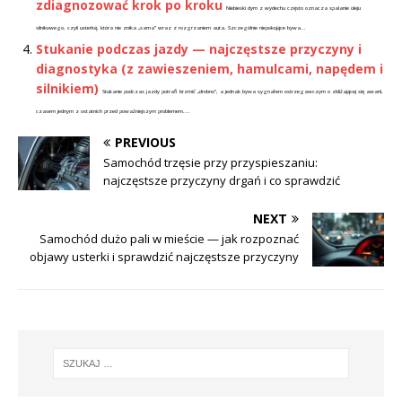
zdiagnozować krok po kroku
Niebieski dym z wydechu często oznacza spalanie oleju
silnikowego, czyli usterkę, która nie znika „sama” wraz z rozgrzaniem auta. Szczególnie niepokojące bywa...
Stukanie podczas jazdy — najczęstsze przyczyny i
diagnostyka (z zawieszeniem, hamulcami, napędem i
silnikiem)
Stukanie podczas jazdy potrafi brzmić „drobno”, a jednak bywa sygnałem ostrzegawczym o zbliżającej się awarii,
czasem jednym z ostatnich przed poważniejszym problemem....
PREVIOUS
Samochód trzęsie przy przyspieszaniu:
najczęstsze przyczyny drgań i co sprawdzić
NEXT
Samochód dużo pali w mieście — jak rozpoznać
objawy usterki i sprawdzić najczęstsze przyczyny