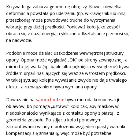
Krzywa felga zaburza geometrię obręczy. Nawet niewielka
deformacja powstała po uderzeniu (np. w krawężnik lub inną
przeszkodę) może powodować trudne do wytrzymania
wibracje przy dużej prędkości. Ponieważ koło jako zespół
obraca się z dużą energią, cykliczne odkształcanie przenosi się
na nadwozie.
Podobnie może działać uszkodzenie wewnętrznej struktury
opony. Opona może wyglądać „OK” od strony zewnętrznej, a
mimo to jej wada (np. bąble albo pęknięcia wewnętrzne) bywa
źródłem drgań nasilających się wraz ze wzrostem prędkości.
W takiej sytuacji kolejne wyważanie zwykle nie daje trwałego
efektu, a rozwiązaniem bywa wymiana opony.
Doważanie na
samochodzie
bywa metodą kompensacji
objawów, bo pomaga „ustawić” koło tak, aby maskować
niedoskonałości wynikające z kontaktu opony z piastą i z
geometrią zespołu. Po zdjęciu koła i ponownym
zamontowaniu w innym położeniu względem piasty warunki
kompensacji się zmieniają, więc może być potrzebne