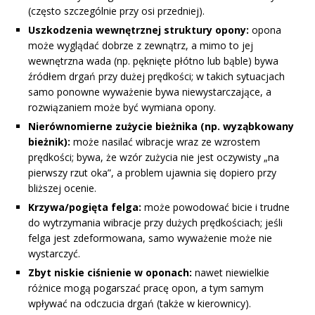
(często szczególnie przy osi przedniej).
Uszkodzenia wewnętrznej struktury opony:
opona
może wyglądać dobrze z zewnątrz, a mimo to jej
wewnętrzna wada (np. pęknięte płótno lub bąble) bywa
źródłem drgań przy dużej prędkości; w takich sytuacjach
samo ponowne wyważenie bywa niewystarczające, a
rozwiązaniem może być wymiana opony.
Nierównomierne zużycie bieżnika (np. wyząbkowany
bieżnik):
może nasilać wibracje wraz ze wzrostem
prędkości; bywa, że wzór zużycia nie jest oczywisty „na
pierwszy rzut oka”, a problem ujawnia się dopiero przy
bliższej ocenie.
Krzywa/pogięta felga:
może powodować bicie i trudne
do wytrzymania wibracje przy dużych prędkościach; jeśli
felga jest zdeformowana, samo wyważenie może nie
wystarczyć.
Zbyt niskie ciśnienie w oponach:
nawet niewielkie
różnice mogą pogarszać pracę opon, a tym samym
wpływać na odczucia drgań (także w kierownicy).