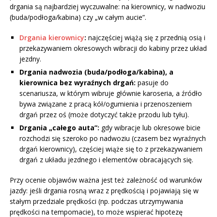
drgania są najbardziej wyczuwalne: na kierownicy, w nadwoziu
(buda/podłoga/kabina) czy „w całym aucie”.
Drgania kierownicy
:
najczęściej wiążą się z przednią osią i
przekazywaniem okresowych wibracji do kabiny przez układ
jezdny.
Drgania nadwozia (buda/podłoga/kabina), a
kierownica bez wyraźnych drgań:
pasuje do
scenariusza, w którym wibruje głównie karoseria, a źródło
bywa związane z pracą kół/ogumienia i przenoszeniem
drgań przez oś (może dotyczyć także przodu lub tyłu).
Drgania „całego auta”:
gdy wibracje lub okresowe bicie
rozchodzi się szeroko po nadwoziu (czasem bez wyraźnych
drgań kierownicy), częściej wiąże się to z przekazywaniem
drgań z układu jezdnego i elementów obracających się.
Przy ocenie objawów ważna jest też zależność od warunków
jazdy: jeśli drgania rosną wraz z prędkością i pojawiają się w
stałym przedziale prędkości (np. podczas utrzymywania
prędkości na tempomacie), to może wspierać hipotezę