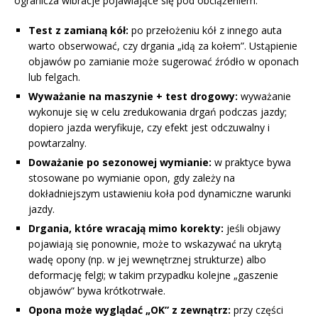
ogranicza wibracje pojawiające się pod obciążeniem.
Test z zamianą kół:
po przełożeniu kół z innego auta
warto obserwować, czy drgania „idą za kołem”. Ustąpienie
objawów po zamianie może sugerować źródło w oponach
lub felgach.
Wyważanie na maszynie + test drogowy:
wyważanie
wykonuje się w celu zredukowania drgań podczas jazdy;
dopiero jazda weryfikuje, czy efekt jest odczuwalny i
powtarzalny.
Doważanie po sezonowej wymianie:
w praktyce bywa
stosowane po wymianie opon, gdy zależy na
dokładniejszym ustawieniu koła pod dynamiczne warunki
jazdy.
Drgania, które wracają mimo korekty:
jeśli objawy
pojawiają się ponownie, może to wskazywać na ukrytą
wadę opony (np. w jej wewnętrznej strukturze) albo
deformację felgi; w takim przypadku kolejne „gaszenie
objawów” bywa krótkotrwałe.
Opona może wyglądać „OK” z zewnątrz:
przy części