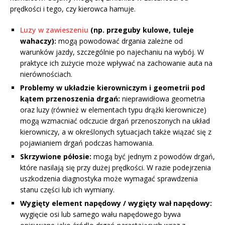
prędkości i tego, czy kierowca hamuje.
Luzy w zawieszeniu
(np. przeguby kulowe, tuleje
wahaczy):
mogą powodować drgania zależne od
warunków jazdy, szczególnie po najechaniu na wybój. W
praktyce ich zużycie może wpływać na zachowanie auta na
nierównościach.
Problemy w układzie kierowniczym i geometrii pod
kątem przenoszenia drgań:
nieprawidłowa geometria
oraz luzy (również w elementach typu drążki kierownicze)
mogą wzmacniać odczucie drgań przenoszonych na układ
kierowniczy, a w określonych sytuacjach także wiązać się z
pojawianiem drgań podczas hamowania.
Skrzywione półosie:
mogą być jednym z powodów drgań,
które nasilają się przy dużej prędkości. W razie podejrzenia
uszkodzenia diagnostyka może wymagać sprawdzenia
stanu części lub ich wymiany.
Wygięty element napędowy / wygięty wał napędowy:
wygięcie osi lub samego wału napędowego bywa