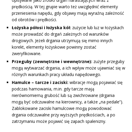
opisywane jako źródło drgań narastających wraz z
prędkością. W tej grupie warto też uwzględnić elementy
przeniesienia napędu, gdy objawy mają wyraźną zależność
od obrotów i prędkości.
Łożyska półosi i łożyska kół:
zużycie lub luz w łożyskach
może prowadzić do drgań zależnych od warunków
drogowych. Jeżeli drgania utrzymują się mimo innych
korekt, elementy łożyskowe powinny zostać
zweryfikowane.
Przeguby (zewnętrzne i wewnętrzne):
zużyte przeguby
mogą wytwarzać drgania, a ich wpływ może ujawniać się w
różnych warunkach pracy układu napędowego.
Hamulce – tarcze i zaciski:
wibracje mogą pojawiać się
podczas hamowania, m.in. gdy tarcze mają
nierównomierną grubość lub są zwichrowane (drgania
mogą być odczuwalne na kierownicy, a także „na pedale”).
Zablokowane zaciski hamulcowe mogą powodować
drgania odczuwalne przy wyższych prędkościach, a po
zatrzymaniu może pojawić się zapach spalenizny.