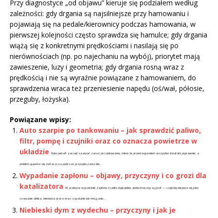
Przy diagnostyce „od objawu” kieruje się podziałem według
zależności: gdy drgania są najsilniejsze przy hamowaniu i
pojawiają się na pedale/kierownicy podczas hamowania, w
pierwszej kolejności często sprawdza się hamulce; gdy drgania
wiążą się z konkretnymi prędkościami i nasilają się po
nierównościach (np. po najechaniu na wybój), priorytet mają
zawieszenie, luzy i geometria; gdy drgania rosną wraz z
prędkością i nie są wyraźnie powiązane z hamowaniem, do
sprawdzenia wraca też przeniesienie napędu (oś/wał, półosie,
przeguby, łożyska).
Powiązane wpisy:
Auto szarpie po tankowaniu – jak sprawdzić paliwo,
filtr, pompę i czujniki oraz co oznacza powietrze w
układzie
Auto potrafi zacząć szarpać zaraz po tankowaniu, mimo że przed wyjazdem wszystko działało poprawnie, a
problem ujawnia się zwłaszcza podczas przyspieszania lub...
Wypadanie zapłonu – objawy, przyczyny i co grozi dla
katalizatora
W praktyce wypadanie zapłonu rzadko daje jeden, jednoznaczny sygnał — częściej objawia się jako
szarpanie silnika, nierówna praca oraz zapalanie lub mruganie...
Niebieski dym z wydechu – przyczyny i jak je