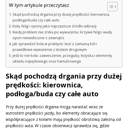
W tym artykule przeczytasz
Skąd pochodzą drgania przy dużej prędkości: kierownica,
podłoga/buda czy całe auto
Koła, felgi i opony jako najczęstsze źródło wibracji
Kiedy problem nie znika po wyważeniu: krzywe felgi i wady
opon niewidoczne z zewnątrz
Jak sprawdzić koła w praktyce: test z zamianą kół i
prawidłowe wyważenie z testem drogowym
Jeśli to nie koła: zawieszenie, przeguby, łożyska i elementy
układu napędowego oraz hamulcowego
Skąd pochodzą drgania przy dużej
prędkości: kierownica,
podłoga/buda czy całe auto
Przy dużej prędkości drgania mogą narastać wraz ze
wzrostem prędkości jazdy, bo elementy obracające się
współpracujące z kołami mają prędkość obrotową zależną od
prędkości auta. W czasie obserwacji sprawdza się, gdzie