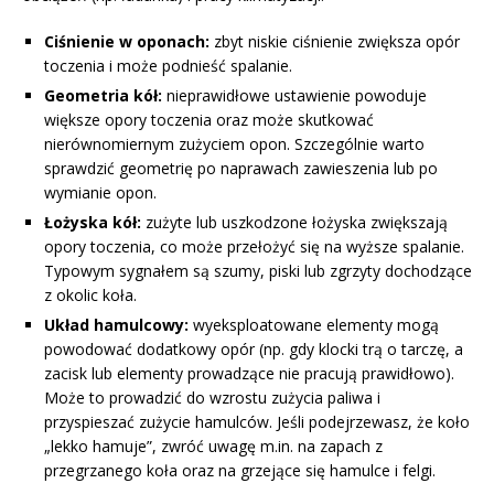
Ciśnienie w oponach:
zbyt niskie ciśnienie zwiększa opór
toczenia i może podnieść spalanie.
Geometria kół:
nieprawidłowe ustawienie powoduje
większe opory toczenia oraz może skutkować
nierównomiernym zużyciem opon. Szczególnie warto
sprawdzić geometrię po naprawach zawieszenia lub po
wymianie opon.
Łożyska kół:
zużyte lub uszkodzone łożyska zwiększają
opory toczenia, co może przełożyć się na wyższe spalanie.
Typowym sygnałem są szumy, piski lub zgrzyty dochodzące
z okolic koła.
Układ hamulcowy:
wyeksploatowane elementy mogą
powodować dodatkowy opór (np. gdy klocki trą o tarczę, a
zacisk lub elementy prowadzące nie pracują prawidłowo).
Może to prowadzić do wzrostu zużycia paliwa i
przyspieszać zużycie hamulców. Jeśli podejrzewasz, że koło
„lekko hamuje”, zwróć uwagę m.in. na zapach z
przegrzanego koła oraz na grzejące się hamulce i felgi.