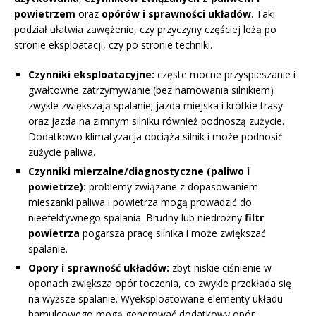
powietrzem
oraz
opórów i sprawności układów
. Taki
podział ułatwia zawężenie, czy przyczyny częściej leżą po
stronie eksploatacji, czy po stronie techniki.
Czynniki eksploatacyjne:
częste mocne przyspieszanie i
gwałtowne zatrzymywanie (bez hamowania silnikiem)
zwykle zwiększają spalanie; jazda miejska i krótkie trasy
oraz jazda na zimnym silniku również podnoszą zużycie.
Dodatkowo klimatyzacja obciąża silnik i może podnosić
zużycie paliwa.
Czynniki mierzalne/diagnostyczne (paliwo i
powietrze):
problemy związane z dopasowaniem
mieszanki paliwa i powietrza mogą prowadzić do
nieefektywnego spalania. Brudny lub niedrożny
filtr
powietrza
pogarsza pracę silnika i może zwiększać
spalanie.
Opory i sprawność układów:
zbyt niskie ciśnienie w
oponach zwiększa opór toczenia, co zwykle przekłada się
na wyższe spalanie. Wyeksploatowane elementy układu
hamulcowego mogą generować dodatkowy opór.