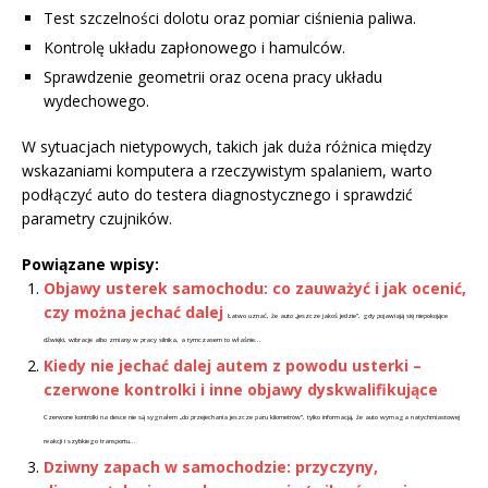
Test szczelności dolotu oraz pomiar ciśnienia paliwa.
Kontrolę układu zapłonowego i hamulców.
Sprawdzenie geometrii oraz ocena pracy układu
wydechowego.
W sytuacjach nietypowych, takich jak duża różnica między
wskazaniami komputera a rzeczywistym spalaniem, warto
podłączyć auto do testera diagnostycznego i sprawdzić
parametry czujników.
Powiązane wpisy:
Objawy usterek samochodu: co zauważyć i jak ocenić,
czy można jechać dalej
Łatwo uznać, że auto „jeszcze jakoś jedzie”, gdy pojawiają się niepokojące
dźwięki, wibracje albo zmiany w pracy silnika, a tymczasem to właśnie...
Kiedy nie jechać dalej autem z powodu usterki –
czerwone kontrolki i inne objawy dyskwalifikujące
Czerwone kontrolki na desce nie są sygnałem „do przejechania jeszcze paru kilometrów”, tylko informacją, że auto wymaga natychmiastowej
reakcji i szybkiego transportu...
Dziwny zapach w samochodzie: przyczyny,