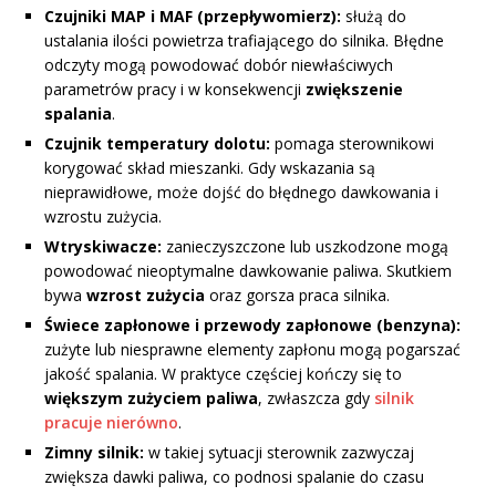
Czujniki MAP i MAF (przepływomierz):
służą do
ustalania ilości powietrza trafiającego do silnika. Błędne
odczyty mogą powodować dobór niewłaściwych
parametrów pracy i w konsekwencji
zwiększenie
spalania
.
Czujnik temperatury dolotu:
pomaga sterownikowi
korygować skład mieszanki. Gdy wskazania są
nieprawidłowe, może dojść do błędnego dawkowania i
wzrostu zużycia.
Wtryskiwacze:
zanieczyszczone lub uszkodzone mogą
powodować nieoptymalne dawkowanie paliwa. Skutkiem
bywa
wzrost zużycia
oraz gorsza praca silnika.
Świece zapłonowe i przewody zapłonowe (benzyna):
zużyte lub niesprawne elementy zapłonu mogą pogarszać
jakość spalania. W praktyce częściej kończy się to
większym zużyciem paliwa
, zwłaszcza gdy
silnik
pracuje nierówno
.
Zimny silnik:
w takiej sytuacji sterownik zazwyczaj
zwiększa dawki paliwa, co podnosi spalanie do czasu