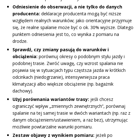
Odniesienie do obserwacji, a nie tylko do danych
producenta:
deklaracje producenta mogą być niższe
względem realnych warunków; jako orientacyjne przyjmuje
się, że realne spalanie może być o ok. 30% wyższe. Dlatego
punktem odniesienia jest to, co wynika z pomiaru na
drodze.
Sprawdź, czy zmiany pasują do warunków i
obciążenia:
porównuj okresy o podobnym stylu jazdy i
podobnej trasie. Zwróć uwagę, czy wzrost spalania nie
pojawia się w sytuacjach typu częstsza jazda w krótkich
odcinkach (niedogrzanie), intensywniejsza praca
klimatyzacji albo większe obciążenie (np. bagażnik
dachowy).
Użyj porównania wariantów trasy:
jeśli chcesz
ograniczyć wpływ „zmiennych zewnętrznych”, porównaj
spalanie na tej samej trasie w dwóch wariantach (np. raz z
danym obciążeniem/ustawieniem, a raz bez), utrzymując
możliwie powtarzalne warunki pomiaru.
Zestaw objawy z wynikiem pomiaru:
jeżeli po