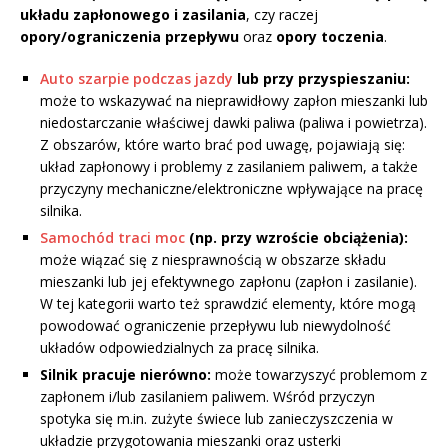
układu zapłonowego i zasilania
, czy raczej
opory/ograniczenia przepływu
oraz
opory toczenia
.
Auto szarpie podczas jazdy
lub przy przyspieszaniu:
może to wskazywać na nieprawidłowy zapłon mieszanki lub
niedostarczanie właściwej dawki paliwa (paliwa i powietrza).
Z obszarów, które warto brać pod uwagę, pojawiają się:
układ zapłonowy i problemy z zasilaniem paliwem, a także
przyczyny mechaniczne/elektroniczne wpływające na pracę
silnika.
Samochód traci moc
(np. przy wzroście obciążenia):
może wiązać się z niesprawnością w obszarze składu
mieszanki lub jej efektywnego zapłonu (zapłon i zasilanie).
W tej kategorii warto też sprawdzić elementy, które mogą
powodować ograniczenie przepływu lub niewydolność
układów odpowiedzialnych za pracę silnika.
Silnik pracuje nierówno:
może towarzyszyć problemom z
zapłonem i/lub zasilaniem paliwem. Wśród przyczyn
spotyka się m.in. zużyte świece lub zanieczyszczenia w
układzie przygotowania mieszanki oraz usterki