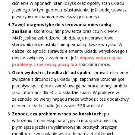
ciśnienie w oponach, stan łożysk oraz ogólny stan układu
jezdnego (w tym geometrię/ustawienia, jeśli podejrzewasz
przyczyny mechaniczne zwiększające opory).
Zawęź diagnostykę do sterowania mieszanką i
zasilania:
skontroluj filtr powietrza oraz czujniki MAP i
MAF; jeśli są zabrudzone lub działają nieprawidłowo,
sterownik może ustalać nieoptymalną dawkę wtrysku. W
dalszej kolejności sprawdź elementy układu wtryskowego i
obszar związany z zapłonem, jeśli
objawy wskazują na
problemy z nierówną pracą lub
spadkami mocy.
Oceń wydech i „feedback” od spalin:
sprawdź elementy
związane z drożnością układu (np. zapchanie utrudniające
przepływ spalin) oraz zwróć uwagę na pracę sondy lambda
jako informacji dla ECU o składzie spalin. W praktyce w
zależności od wersji napędu może wchodzić też dodatkowy
element układu spalin (np. zawór EGR w dieslu).
Zobacz, czy problem wraca po korektach:
po
wdrożeniu zmian eksploatacyjnych (np. spokojniejsza,
płynniejsza jazda) i wyeliminowaniu prostych przyczyn
monitoruj, czy spalanie wraca do bardziej zbliżonych