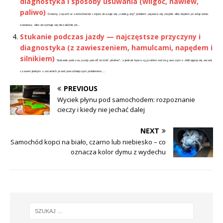
diagnostyka i sposoby usuwania (wilgoć, nawiew,
paliwo)
Dziwny zapach w samochodzie często okazuje się „zabiegany” problem: pojawia się zwykle albo dopiero po włączeniu
nawiewu, albo utrzymuje się niezależnie od...
Stukanie podczas jazdy — najczęstsze przyczyny i
diagnostyka (z zawieszeniem, hamulcami, napędem i
silnikiem)
Stukanie podczas jazdy potrafi brzmić „drobno”, a jednak bywa sygnałem ostrzegawczym o zbliżającej się awarii,
czasem jednym z ostatnich przed poważniejszym problemem....
PREVIOUS
Wyciek płynu pod samochodem: rozpoznanie
cieczy i kiedy nie jechać dalej
NEXT
Samochód kopci na biało, czarno lub niebiesko – co
oznacza kolor dymu z wydechu