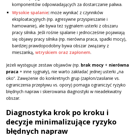
komponentów odpowiadających za dostarczanie paliwa.
Wysokie spalanie
:
może wynikać z czynników
eksploatacyjnych (np. agresywne przyspieszanie i
hamowanie), ale bywa też sygnałem usterki z obszaru
pracy silnika. Jeśli rośnie spalanie i jednocześnie pojawiają
się objawy pracy silnika (np. nierówna praca, spadki mocy),
bardziej prawdopodobny bywa obszar związany z
mieszanką,
wtryskiem oraz zapłonem
.
Jeżeli występuje zestaw objawów (np.
brak mocy
+
nierówna
praca
+ inne sygnały), nie warto zakładać jednej usterki „na
oko”. Zawężenie do konkretnych grup (zapłon/zasilanie vs.
ograniczenia przepływu vs. opory) pomaga ograniczyć ryzyko
błędnych napraw i skierowania diagnostyki w nieadekwatny
obszar.
Diagnostyka krok po kroku i
decyzje minimalizujące ryzyko
błędnych napraw