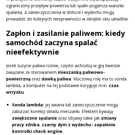
ograniczony przepływ powietrza lub spalin pogarsza warunki
spalania, a zanieczyszczenia w dolocie i wydechu mogą
prowadzić do kolejnych niesprawności w obrębie obu układów.
Zapłon i zasilanie paliwem: kiedy
samochód zaczyna spalać
nieefektywnie
Jeżeli zużycie paliwa rośnie, często wchodzą w grę kwestie
związane ze sterowaniem
mieszanką paliwowo-
powietrzną
oraz
dawką paliwa
. Kluczową rolę ma tu sonda
lambda, a komputer na tej podstawie koryguje m.in.
czas
wtrysku
.
Sonda lambda:
jej awaria lub zanieczyszczenie mogą
zaburzać korekty składu mieszanki. Efektem bywają
zwiększone spalanie
oraz objawy takie jak
zmiany
pracy silnika
,
czarny dym z wydechu
i
zapalenie
kontrolki check engine
.