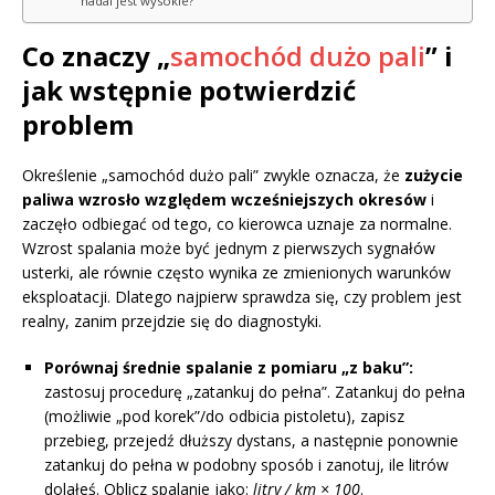
nadal jest wysokie?
Co znaczy „
samochód dużo pali
” i
jak wstępnie potwierdzić
problem
Określenie „samochód dużo pali” zwykle oznacza, że
zużycie
paliwa wzrosło względem wcześniejszych okresów
i
zaczęło odbiegać od tego, co kierowca uznaje za normalne.
Wzrost spalania może być jednym z pierwszych sygnałów
usterki, ale równie często wynika ze zmienionych warunków
eksploatacji. Dlatego najpierw sprawdza się, czy problem jest
realny, zanim przejdzie się do diagnostyki.
Porównaj średnie spalanie z pomiaru „z baku”:
zastosuj procedurę „zatankuj do pełna”. Zatankuj do pełna
(możliwie „pod korek”/do odbicia pistoletu), zapisz
przebieg, przejedź dłuższy dystans, a następnie ponownie
zatankuj do pełna w podobny sposób i zanotuj, ile litrów
dolałeś. Oblicz spalanie jako:
litry / km × 100
.