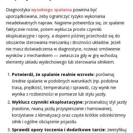
Diagnostyka
wysokiego spalania
powinna być
uporządkowana, żeby ograniczyć ryzyko wykonania
nieadekwatnych napraw. Najpierw potwierdza się, że spalanie
faktycznie rośnie, potem wyklucza proste czynniki
eksploatacyjne i opory, a dopiero później przechodzi się do
obszarów sterowania mieszanką i drożności układów. Jeżeli
nie masz doświadczenia w diagnostyce, rozważ omówienie
wyników z mechanikiem — zwłaszcza gdy w grę wchodzą
elementy układu wydechowego lub sterowania silnikiem.
Potwierdź, że spalanie realnie wzrosło:
porównaj
średnie spalanie w podobnych warunkach (np. podobna
trasa, prędkość, temperatura) i sprawdź, czy wynik nie
wynika z rozbieżności w pomiarze lub stylu jazdy.
Wyklucz czynniki eksploatacyjne:
przeanalizuj styl jazdy
(nasilone, rwaną jazdą przyspieszanie i hamowanie),
korzystanie z klimatyzacji oraz częste krótkie odcinki/zimny
silnik i ogólne obciążenie pojazdu.
Sprawdź opory toczenia i dodatkowe tarcie:
zweryfikuj