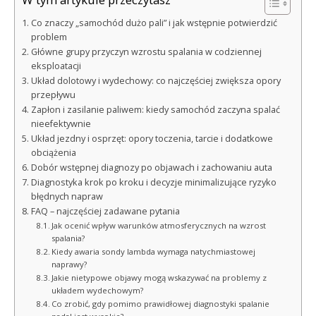
Co znaczy „samochód dużo pali” i jak wstępnie potwierdzić
problem
Główne grupy przyczyn wzrostu spalania w codziennej
eksploatacji
Układ dolotowy i wydechowy: co najczęściej zwiększa opory
przepływu
Zapłon i zasilanie paliwem: kiedy samochód zaczyna spalać
nieefektywnie
Układ jezdny i osprzęt: opory toczenia, tarcie i dodatkowe
obciążenia
Dobór wstępnej diagnozy po objawach i zachowaniu auta
Diagnostyka krok po kroku i decyzje minimalizujące ryzyko
błędnych napraw
FAQ – najczęściej zadawane pytania
Jak ocenić wpływ warunków atmosferycznych na wzrost
spalania?
Kiedy awaria sondy lambda wymaga natychmiastowej
naprawy?
Jakie nietypowe objawy mogą wskazywać na problemy z
układem wydechowym?
Co zrobić, gdy pomimo prawidłowej diagnostyki spalanie