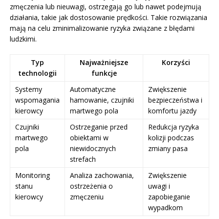
zmęczenia lub nieuwagi, ostrzegają go lub nawet podejmują
działania, takie jak dostosowanie prędkości. Takie rozwiązania
mają na celu zminimalizowanie ryzyka związane z błędami
ludzkimi.
Typ
Najważniejsze
Korzyści
technologii
funkcje
Systemy
Automatyczne
Zwiększenie
wspomagania
hamowanie, czujniki
bezpieczeństwa i
kierowcy
martwego pola
komfortu jazdy
Czujniki
Ostrzeganie przed
Redukcja ryzyka
martwego
obiektami w
kolizji podczas
pola
niewidocznych
zmiany pasa
strefach
Monitoring
Analiza zachowania,
Zwiększenie
stanu
ostrzeżenia o
uwagi i
kierowcy
zmęczeniu
zapobieganie
wypadkom