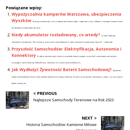
Powiązane wpisy:
Wypożyczalnia kamperów Warszawa, ubezpieczenia
Wyszków
Wakacje to doskonały czas na odkrywanie nowych miejsc i spędzanie czasu z bliskimi, a wynajem kampera może
być idealnym rozwiązaniem dla tych,...
Kiedy akumulator rozładowany, co wtedy?
Co robić, kiedy jest
akumulator rozładowany ? Bez wizyty w warsztacie samochodowym w takich sytuacjach są dwie opcje: Opcja #1 – ładowanie...
Przyszłość Samochodów: Elektryfikacja, Autonomia i
Konnektory
W obliczu dynamicznych zmian w przemyśle motoryzacyjnym, przyszłość samochodów jawi się jako
fascynująca i pełna innowacji. Elektryfikacja, autonomia oraz nowoczesne konnektory to...
Jak Wydłużyć Żywotność Baterii Samochodowej?
Żywotność
baterii samochodowej to temat, który powinien interesować każdego kierowcę. W końcu od sprawności akumulatora zależy, czy nasz pojazd
będzie gotowy do...
PREVIOUS
Najlepsze Samochody Terenowe na Rok 2023
NEXT
Historia Samochodów: Kamienie Milowe