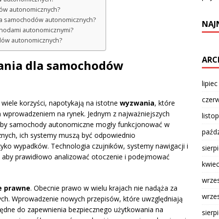
dów autonomicznych?
nia samochodów autonomicznych?
NAJ
chodami autonomicznymi?
odów autonomicznych?
ARC
wania dla samochodów
lipie
czer
iele korzyści, napotykają na istotne
wyzwania
, które
m wprowadzeniem na rynek. Jednym z najważniejszych
listo
Aby samochody autonomiczne mogły funkcjonować w
paźdz
znych, ich systemy muszą być odpowiednio
zyko wypadków. Technologia czujników, systemy nawigacji i
sierp
, aby prawidłowo analizować otoczenie i podejmować
kwie
wrze
e prawne
. Obecnie prawo w wielu krajach nie nadąża za
wrze
ch. Wprowadzenie nowych przepisów, które uwzględniają
ezbędne do zapewnienia bezpiecznego użytkowania na
sierp