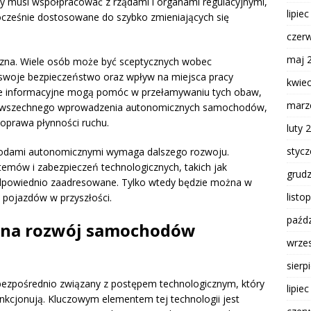
y musi współpracować z rządami i organami regulacyjnymi,
lipie
ocześnie dostosowane do szybko zmieniających się
czer
maj 
zna. Wiele osób może być sceptycznych wobec
swoje bezpieczeństwo oraz wpływ na miejsca pracy
kwie
nie informacyjne mogą pomóc w przełamywaniu tych obaw,
marz
 powszechnego wprowadzenia autonomicznych samochodów,
poprawa płynności ruchu.
luty 
styc
odami autonomicznymi wymaga dalszego rozwoju.
temów i zabezpieczeń technologicznych, takich jak
grud
dpowiednio zaadresowane. Tylko wtedy będzie można w
listo
 pojazdów w przyszłości.
paźdz
a na rozwój samochodów
wrze
sierp
zpośrednio związany z postępem technologicznym, który
lipie
nkcjonują. Kluczowym elementem tej technologii jest