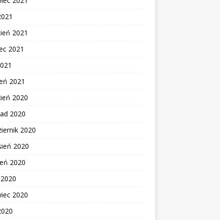
wiec 2021
2021
cień 2021
ec 2021
2021
zeń 2021
zień 2020
pad 2020
iernik 2020
sień 2020
ień 2020
c 2020
wiec 2020
2020