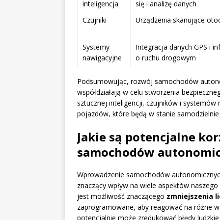
inteligencja
się i analizę danych
Czujniki
Urządzenia skanujące oto
Systemy
Integracja danych GPS i in
nawigacyjne
o ruchu drogowym
Podsumowując, rozwój samochodów autonomic
współdziałają w celu stworzenia bezpieczneg
sztucznej inteligencji, czujników i systemów
pojazdów, które będą w stanie samodzielni
Jakie są potencjalne ko
samochodów autonomic
Wprowadzenie samochodów autonomicznych w
znaczący wpływ na wiele aspektów naszego 
jest możliwość znaczącego
zmniejszenia 
zaprogramowane, aby reagować na różne waru
potencjalnie może zredukować błędy ludzki