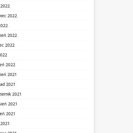
c 2022
wiec 2022
2022
cień 2022
ec 2022
2022
zeń 2022
zień 2021
pad 2021
iernik 2021
sień 2021
ień 2021
c 2021