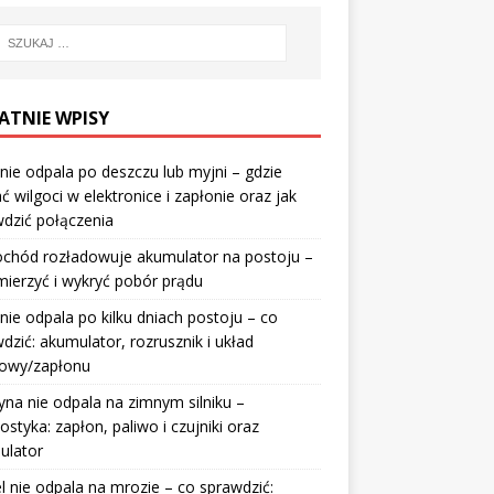
ATNIE WPISY
nie odpala po deszczu lub myjni – gdzie
ć wilgoci w elektronice i zapłonie oraz jak
dzić połączenia
chód rozładowuje akumulator na postoju –
mierzyć i wykryć pobór prądu
nie odpala po kilku dniach postoju – co
dzić: akumulator, rozrusznik i układ
wowy/zapłonu
na nie odpala na zimnym silniku –
ostyka: zapłon, paliwo i czujniki oraz
ulator
l nie odpala na mrozie – co sprawdzić: