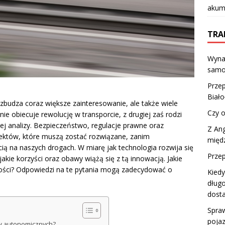
akumu
TRA
Wyna
samo
Prze
Biało
budza coraz większe zainteresowanie, ale także wiele
Czy o
ie obiecuje rewolucję w transporcie, z drugiej zaś rodzi
j analizy. Bezpieczeństwo, regulacje prawne oraz
Z Ang
spektów, które muszą zostać rozwiązane, zanim
międ
ą na naszych drogach. W miarę jak technologia rozwija się
Przep
kie korzyści oraz obawy wiążą się z tą innowacją. Jakie
łości? Odpowiedzi na te pytania mogą zadecydować o
Kied
dług
dost
Spraw
pojaz
w autonomicznych?