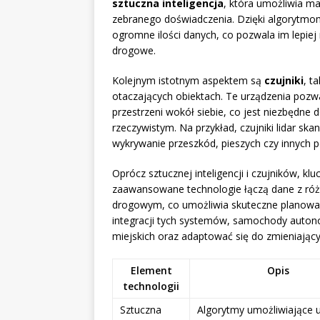
sztuczna inteligencja
, która umożliwia m
zebranego doświadczenia. Dzięki algorytmo
ogromne ilości danych, co pozwala im lepiej
drogowe.
Kolejnym istotnym aspektem są
czujniki
, t
otaczających obiektach. Te urządzenia po
przestrzeni wokół siebie, co jest niezbędne
rzeczywistym. Na przykład, czujniki lidar ska
wykrywanie przeszkód, pieszych czy innych p
Oprócz sztucznej inteligencji i czujników, k
zaawansowane technologie łączą dane z różn
drogowym, co umożliwia skuteczne planowani
integracji tych systemów, samochody auton
miejskich oraz adaptować się do zmieniając
Element
Opis
technologii
Sztuczna
Algorytmy umożliwiające 