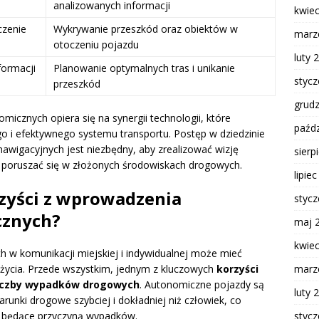
analizowanych informacji
kwie
czenie
Wykrywanie przeszkód oraz obiektów w
marz
otoczeniu pojazdu
luty 
formacji
Planowanie optymalnych tras i unikanie
styc
przeszkód
grud
znych opiera się na synergii technologii, które
paźdz
o i efektywnego systemu transportu. Postęp w dziedzinie
 nawigacyjnych jest niezbędny, aby zrealizować wizję
sierp
e poruszać się w złożonych środowiskach drogowych.
lipie
rzyści z wprowadzenia
styc
znych?
maj 
kwie
 komunikacji miejskiej i indywidualnej może mieć
życia. Przede wszystkim, jednym z kluczowych
korzyści
marz
liczby wypadków drogowych
. Autonomiczne pojazdy są
luty 
nki drogowe szybciej i dokładniej niż człowiek, co
e będące przyczyną wypadków.
styc