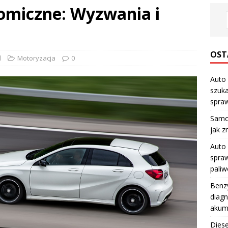
miczne: Wyzwania i
OST
l
Motoryzacja
0
Auto 
szuka
spraw
Samo
jak z
Auto 
spraw
pali
Benzy
diagn
akum
Diese