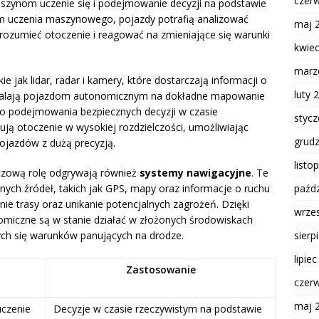
czer
aszynom uczenie się i podejmowanie decyzji na podstawie
m uczenia maszynowego, pojazdy potrafią analizować
maj 
 rozumieć otoczenie i reagować na zmieniające się warunki
kwie
marz
akie jak lidar, radar i kamery, które dostarczają informacji o
luty 
zwalają pojazdom autonomicznym na dokładne mapowanie
 do podejmowania bezpiecznych decyzji w czasie
styc
nują otoczenie w wysokiej rozdzielczości, umożliwiając
grud
ojazdów z dużą precyzją.
listo
luczową rolę odgrywają również
systemy nawigacyjne
. Te
ych źródeł, takich jak GPS, mapy oraz informacje o ruchu
paźdz
e trasy oraz unikanie potencjalnych zagrożeń. Dzięki
wrze
omiczne są w stanie działać w złożonych środowiskach
ych się warunków panujących na drodze.
sierp
lipie
Zastosowanie
czer
maj 
uczenie
Decyzje w czasie rzeczywistym na podstawie