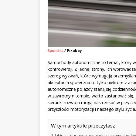
Sponchia
/ Pixabay
Samochody autonomiczne to temat, który wz
kontrowersji. Z jednej strony, ich wprowadzen
szereg wyzwań, które wymagają przemyślane
akceptacja społeczna to tylko niektóre z a
autonomiczne pojazdy staną się codzienności
w zawrotnym tempie, warto zastanowić się, ja
kierunki rozwoju mogą nas czekać w przysz
przyszłości motoryzacji i naszego stylu życia.
W tym artykule przeczytasz
Jakie są kluczowe wyzwania dla samochodó