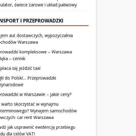
lator, świece żarowe i układ paliwowy
NSPORT I PRZEPROWADZKI
jem aut dostawczych, wypożyczalnia
chodów Warszawa
prowadzki kompleksowe – Warszawa
łęka – cennik
płaca się jeździć taxi
lii do Polski… Przeprowadzki
zynarodowe
rowadzki w Warszawie – jakie ceny?
y warto skorzystać w wynajmu
oterminowego? Wynajem samochodów
awczych: car rent Warszawa
dź jak usprawnić ewidencję przebiegu
du dla celów VAT!