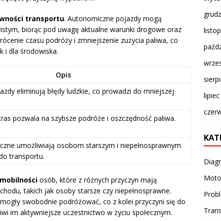
grud
wności transportu
. Autonomiczne pojazdy mogą
wistym, biorąc pod uwagę aktualne warunki drogowe oraz
listo
rócenie czasu podróży i zmniejszenie zużycia paliwa, co
paźdz
 i dla środowiska.
wrze
Opis
sierp
zdy eliminują błędy ludzkie, co prowadzi do mniejszej
lipie
czer
ras pozwala na szybsze podróże i oszczędność paliwa.
KAT
czne umożliwiają osobom starszym i niepełnosprawnym
do transportu.
Diag
Moto
mobilności
osób, które z różnych przyczyn mają
hodu, takich jak osoby starsze czy niepełnosprawne.
Prob
ogły swobodnie podróżować, co z kolei przyczyni się do
Trans
wi im aktywniejsze uczestnictwo w życiu społecznym.