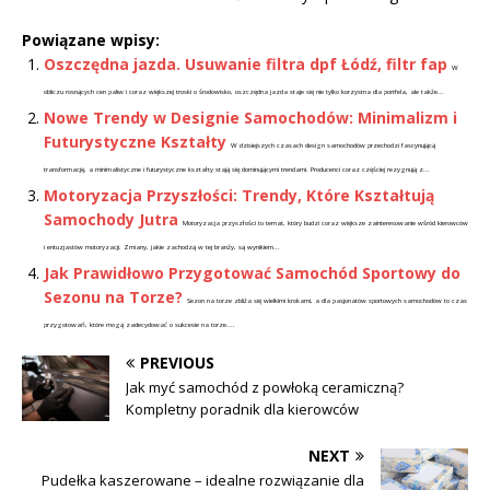
Powiązane wpisy:
Oszczędna jazda. Usuwanie filtra dpf Łódź, filtr fap
W
obliczu rosnących cen paliw i coraz większej troski o środowisko, oszczędna jazda staje się nie tylko korzystna dla portfela, ale także...
Nowe Trendy w Designie Samochodów: Minimalizm i
Futurystyczne Kształty
W dzisiejszych czasach design samochodów przechodzi fascynującą
transformację, a minimalistyczne i futurystyczne kształty stają się dominującymi trendami. Producenci coraz częściej rezygnują z...
Motoryzacja Przyszłości: Trendy, Które Kształtują
Samochody Jutra
Motoryzacja przyszłości to temat, który budzi coraz większe zainteresowanie wśród kierowców
i entuzjastów motoryzacji. Zmiany, jakie zachodzą w tej branży, są wynikiem...
Jak Prawidłowo Przygotować Samochód Sportowy do
Sezonu na Torze?
Sezon na torze zbliża się wielkimi krokami, a dla pasjonatów sportowych samochodów to czas
przygotowań, które mogą zadecydować o sukcesie na torze....
PREVIOUS
Jak myć samochód z powłoką ceramiczną?
Kompletny poradnik dla kierowców
NEXT
Pudełka kaszerowane – idealne rozwiązanie dla