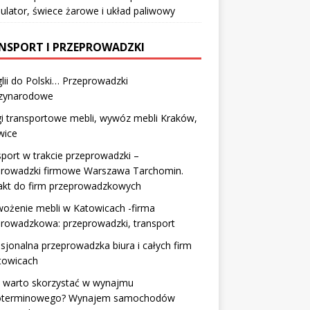
lator, świece żarowe i układ paliwowy
NSPORT I PRZEPROWADZKI
lii do Polski… Przeprowadzki
zynarodowe
i transportowe mebli, wywóz mebli Kraków,
wice
port w trakcie przeprowadzki –
prowadzki firmowe Warszawa Tarchomin.
akt do firm przeprowadzkowych
ożenie mebli w Katowicach -firma
rowadzkowa: przeprowadzki, transport
sjonalna przeprowadzka biura i całych firm
towicach
y warto skorzystać w wynajmu
oterminowego? Wynajem samochodów