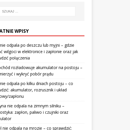
ATNIE WPISY
nie odpala po deszczu lub myjni – gdzie
ć wilgoci w elektronice i zapłonie oraz jak
dzić połączenia
chód rozładowuje akumulator na postoju –
mierzyć i wykryć pobór prądu
nie odpala po kilku dniach postoju – co
dzić: akumulator, rozrusznik i układ
wowy/zapłonu
na nie odpala na zimnym silniku –
ostyka: zapłon, paliwo i czujniki oraz
ulator
l nie odpala na mrozie – co sprawdzić: