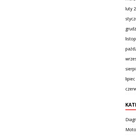
luty 
styc
grud
listo
paźdz
wrze
sierp
lipie
czer
KAT
Diag
Moto