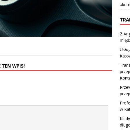
akumu
TRA
Z Ang
międ
Usług
Kato
Trans
 TEN WPIS!
prze
Kont
Przew
przep
Profe
w Ka
Kied
dług