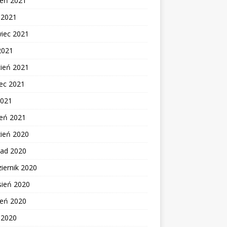
ień 2021
c 2021
wiec 2021
2021
cień 2021
ec 2021
2021
zeń 2021
zień 2020
pad 2020
iernik 2020
sień 2020
ień 2020
c 2020