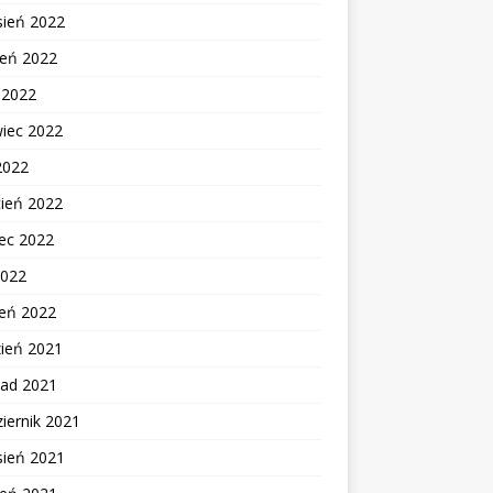
sień 2022
ień 2022
c 2022
wiec 2022
2022
cień 2022
ec 2022
2022
zeń 2022
zień 2021
pad 2021
iernik 2021
sień 2021