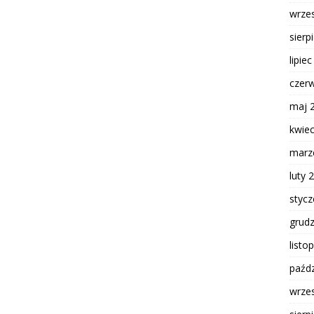
wrze
sierp
lipie
czer
maj 
kwie
marz
luty 
styc
grud
listo
paźdz
wrze