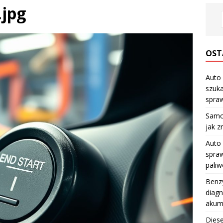
.jpg
OST
Auto 
szuka
spraw
Samo
jak z
Auto 
spraw
pali
Benzy
diagn
akum
Diese