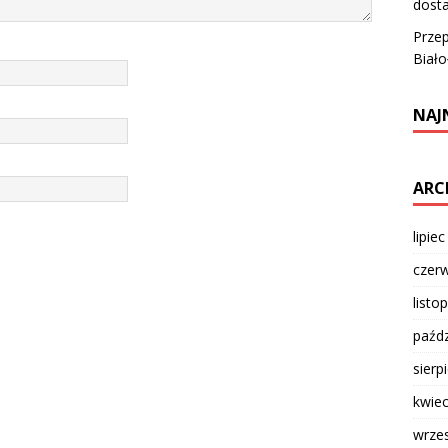
dost
Prze
Biało
NAJ
ARC
lipie
czer
listo
paźdz
sierp
kwie
wrze