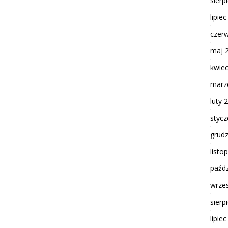
sierp
lipie
czer
maj 
kwie
marz
luty 
styc
grud
listo
paźdz
wrze
sierp
lipie