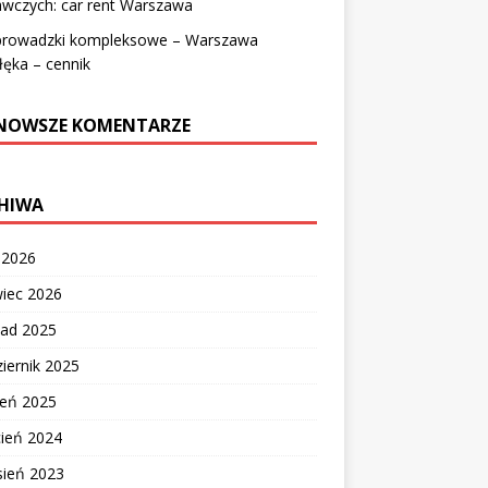
awczych: car rent Warszawa
prowadzki kompleksowe – Warszawa
łęka – cennik
NOWSZE KOMENTARZE
HIWA
c 2026
wiec 2026
pad 2025
iernik 2025
ień 2025
cień 2024
sień 2023