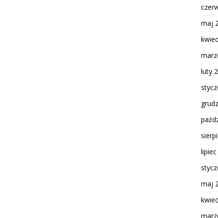
czer
maj 
kwie
marz
luty 
styc
grud
paźdz
sierp
lipie
styc
maj 
kwie
marz