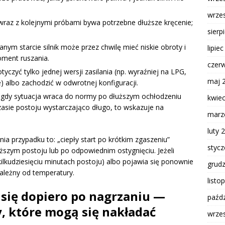
wrze
raz z kolejnymi próbami bywa potrzebne dłuższe kręcenie;
sierp
nym starcie silnik może przez chwilę mieć niskie obroty i
lipie
oment ruszania.
czer
yczyć tylko jednej wersji zasilania (np. wyraźniej na LPG,
maj 
 albo zachodzić w odwrotnej konfiguracji.
gdy sytuacja wraca do normy po dłuższym ochłodzeniu
kwie
czasie postoju wystarczająco długo, to wskazuje na
marz
luty 
ia przypadku to: „ciepły start po krótkim zgaszeniu”
styc
ższym postoju lub po odpowiednim ostygnięciu. Jeżeli
ilkudziesięciu minutach postoju) albo pojawia się ponownie
grud
ależny od temperatury.
listo
 się dopiero po nagrzaniu —
paźdz
, które mogą się nakładać
wrze