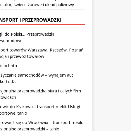
lator, świece żarowe i układ paliwowy
NSPORT I PRZEPROWADZKI
lii do Polski… Przeprowadzki
zynarodowe
sport towarów Warszawa, Rzeszów, Poznań.
ycja i przewóz towarów
ki ochota
życzanie samochodów – wynajem aut
sko Łódź.
sjonalna przeprowadzka biura i całych firm
towicach
owic do Krakowa… transport mebli. Usługi
portowe: tanio
rowadź się do Wrocławia – transport mebli.
sjonalne przeprowadzki – tanio