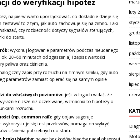
ji do weryfikacji hipotez
marz
luty 
otez, najpierw warto uporządkować, co dokładnie dzieje się
styc
 zestawić to z tym, jak auto zachowuje się na zimno. Taki
skazać, czy rozbieżność dotyczy sygnałów sterujących,
grud
ki do startu.
listo
rób:
wykonuj logowanie parametrów podczas nieudanego
paźdz
 ok. 20–60 minutach od zgaszenia) i zapisz wartości
wrze
 paliwa oraz ciśnienia.
alogiczny zapis przy rozruchu na zimnym silniku, gdy auto
sierp
bieg parametrów zamiast opierać się na samym opisie
lipie
dzi do właściwych poziomów:
jeśli w logach widać, że
czer
 wyraźnie niższe niż oczekiwane, wzmacnia to hipotezy o
unkami rozruchu.
KAT
ości (np. common rail):
gdy objaw sugeruje
ce wykorzystuje się test przelewów; pomaga on wykryć
Diag
ków ciśnienia potrzebnych do startu.
Moto
o braku błędów:
nawet bez kodów błędów nadal obserwuj