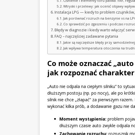
Ciśnienie i elementy toru paliwa: filtr, re
Wtryski i przelewy: jak ocenić objawy wpły
Instalacja LPG — kiedy to problem czujnikó
Jak porównać rozruch na benzynie vs na LP
Co sprawdzić po zgaszeniu i podczas rozru
Błędy w diagnozie i kiedy warto włączyć serwi
FAQ – najczęściej zadawane pytania
Jakie są najczęstsze błędy przy samodzieln
Jak wpływa temperatura otoczenia na trudno
Co może oznaczać „auto 
jak rozpoznać charakte
„Auto nie odpala na ciepłym silniku” to syt
dłuższym postoju (np. po nocy), ale po krótki
silnik nie chce „złapać” za pierwszym razem. 
wykonać kilka prób, a dodawanie gazu nie d
Moment wystąpienia:
problem pojawi
dłuższym czasie auto zwykle odpala n
Zachowanie rozruchu:
rozrusznik mo