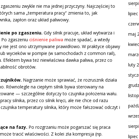
sierp
 zgaszeniu zwykle nie ma jednej przyczyny. Najczęściej to
tórych sama „temperatura pracy” zmienia to, jak
lipie
ownika, zapłon oraz układ paliwowy.
czer
ienie po zgaszeniu.
Gdy silnik pracuje, układ wytwarza i
maj 
. Po zgaszeniu
ciśnienie paliwa
może spadać, a wtedy
kwie
y nie jest ono utrzymywane prawidłowo. W praktyce objawy
 lub wycieków w pompie (w samochodach z common rail),
marz
iu. Efektem bywa też niewłaściwa dawka paliwa, przez co
luty 
tabilność obrotów.
styc
czujników.
Nagrzanie może sprawiać, że rozrusznik działa
grud
mno. Równolegle na ciepłym silnik bywa sterowany na
owane — szczególnie dotyczy to czujnika położenia wału.
listo
cy silnika, przez co silnik kręci, ale nie chce od razu
paźdz
 czujnika temperatury silnika, który może fałszować odczyt i
wrze
sierp
ące na fazy.
Po rozgrzaniu może pogarszać się praca
e tracić właściwości. Z kolei zła kompresja (np.
lipie