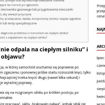
gulator, pompa oraz wycieki/odprowadzanie ciśnienia
wające na rozruch po zgaszeniu
Prze
w, sterownika gazowego lub przygotowania mieszanki
przep
G, aby zawęzić przyczynę
cena
chu: przełączanie, dawka, komponenty dolotu i wiązka sygnałów
s lub testy specjalistyczne
NAJ
ej diagnozie problemu z rozruchem na ciepłym silniku?
ści z odpalaniem na ciepłym silniku?
ARC
nie odpala na ciepłym silniku” i
r objawu?
lipie
czer
uacja, w której samochód uruchamia się poprawnie po
m zgaszeniu i ponownej próbie startu rozrusznik kręci, tylko
listo
Najczęściej trzeba kręcić długo (nawet kilka sekund) i
paźdz
aje wyraźnej poprawy.
sierp
a się na rozgrzanym silniku po krótkim postoju; po
kwie
ormalnie.
że pracować, jakby „brakowało paliwa”, jednak silnik nie
wrze