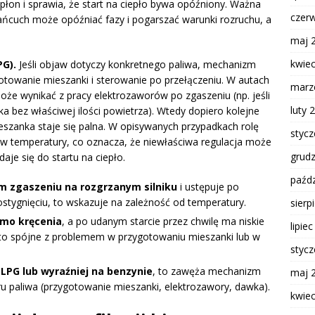
płon i sprawia, że start na ciepło bywa opóźniony. Ważna
czer
łańcuch może opóźniać fazy i pogarszać warunki rozruchu, a
maj 
kwie
PG).
Jeśli objaw dotyczy konkretnego paliwa, mechanizm
gotowanie mieszanki i sterowanie po przełączeniu. W autach
marz
może wynikać z pracy elektrozaworów po zgaszeniu (np. jeśli
luty 
a bez właściwej ilości powietrza). Wtedy dopiero kolejne
eszanka staje się palna. W opisywanych przypadkach rolę
styc
w temperatury, co oznacza, że niewłaściwa regulacja może
grud
aje się do startu na ciepło.
paźdz
kim zgaszeniu na rozgrzanym silniku
i ustępuje po
stygnięciu, to wskazuje na zależność od temperatury.
sierp
mimo kręcenia
, a po udanym starcie przez chwilę ma niskie
lipie
t to spójne z problemem w przygotowaniu mieszanki lub w
styc
 LPG lub wyraźniej na benzynie
, to zawęża mechanizm
maj 
u paliwa (przygotowanie mieszanki, elektrozawory, dawka).
kwie