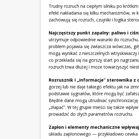
Trudny rozruch na ciepłym silniku po krótkim
efekt nakładania się kilku mechanizmów, w k
zachowują się rozruch, czujniki i logika ster
Najczęstszy punkt zapalny: paliwo i ciśn
utrzymuje odpowiednie warunki do rozruchu
problem pojawia się zwłaszcza wówczas, gd
mogą wynikać z nieszczelnych wtryskiwaczy
co przekłada się na gorszy start po nagrzan
rozruch trwa dłużej i może towarzyszyć nies
Rozrusznik i „informacje” sterownika z 
gorzej lub nie daje takiego efektu jak na zi
podstawie sygnałów, które mogą być zafałsz
Błędne dane mogą utrudniać synchronizację pra
„złapać”. W tej grupie mieści się także wpływ
prowadzić do złych parametrów rozruchu.
Zapłon i elementy mechaniczne wpływaj
układu zapłonowego — przykładowo cewka moż