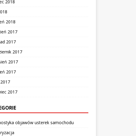
ec 2018
2018
zeń 2018
zień 2017
pad 2017
iernik 2017
sień 2017
ień 2017
c 2017
wiec 2017
EGORIE
nostyka objawów usterek samochodu
ryzacja