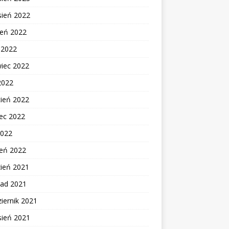
sień 2022
ień 2022
c 2022
wiec 2022
2022
cień 2022
ec 2022
2022
zeń 2022
zień 2021
pad 2021
iernik 2021
sień 2021