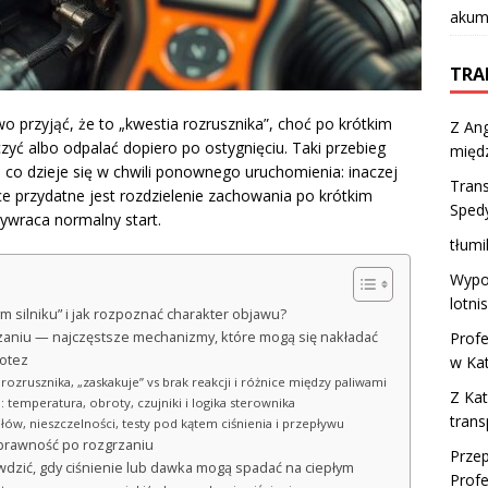
akumu
TRA
wo przyjąć, że to „kwestia rozrusznika”, choć po krótkim
Z Ang
zyć albo odpalać dopiero po ostygnięciu. Taki przebieg
międ
co dzieje się w chwili ponownego uruchomienia: inaczej
Tran
ce przydatne jest rozdzielenie zachowania po krótkim
Sped
zywraca normalny start.
tłumi
Wypo
lotni
m silniku” i jak rozpoznać charakter objawu?
zaniu — najczęstsze mechanizmy, które mogą się nakładać
Profe
potez
w Ka
rozrusznika, „zaskakuje” vs brak reakcji i różnice między paliwami
Z Kat
 temperatura, obroty, czujniki i logika sterownika
trans
łów, nieszczelności, testy pod kątem ciśnienia i przepływu
sprawność po rozgrzaniu
Przep
wdzić, gdy ciśnienie lub dawka mogą spadać na ciepłym
Profe