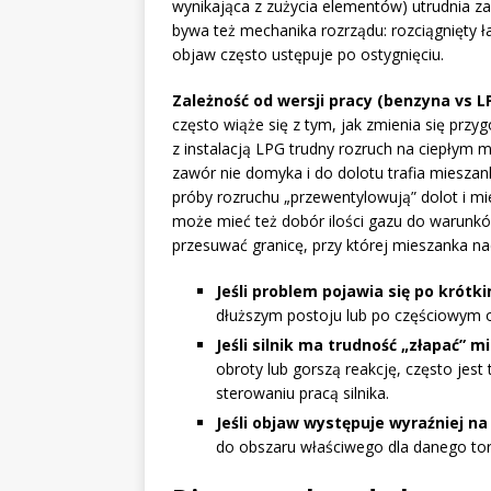
wynikająca z zużycia elementów) utrudnia za
bywa też mechanika rozrządu: rozciągnięty 
objaw często ustępuje po ostygnięciu.
Zależność od wersji pracy (benzyna vs L
często wiąże się z tym, jak zmienia się przy
z instalacją LPG trudny rozruch na ciepłym 
zawór nie domyka i do dolotu trafia mieszank
próby rozruchu „przewentylowują” dolot i mi
może mieć też dobór ilości gazu do warunkó
przesuwać granicę, przy której mieszanka nad
Jeśli problem pojawia się po krót
dłuższym postoju lub po częściowym o
Jeśli silnik ma trudność „złapać” 
obroty lub gorszą reakcję, często jes
sterowaniu pracą silnika.
Jeśli objaw występuje wyraźniej na
do obszaru właściwego dla danego tor