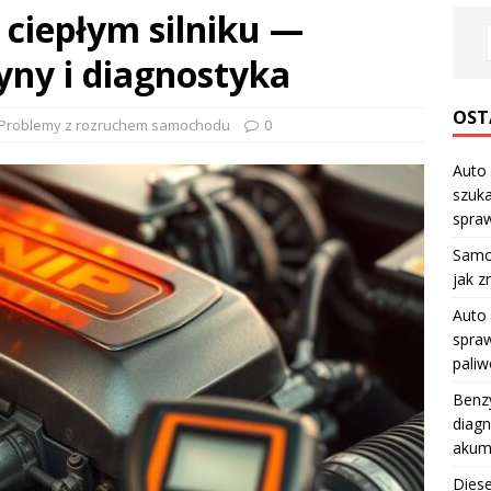
 ciepłym silniku —
yny i diagnostyka
OST
Problemy z rozruchem samochodu
0
Auto 
szuka
spraw
Samo
jak z
Auto 
spraw
pali
Benzy
diagn
akum
Diese