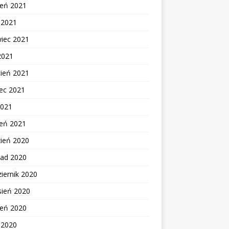
ień 2021
c 2021
wiec 2021
2021
cień 2021
ec 2021
2021
zeń 2021
zień 2020
pad 2020
iernik 2020
sień 2020
ień 2020
c 2020