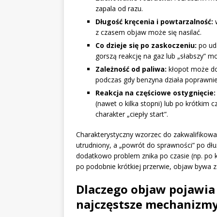
zapala od razu.
Długość kręcenia i powtarzalność:
w
z czasem objaw może się nasilać.
Co dzieje się po zaskoczeniu:
po uda
gorszą reakcję na gaz lub „słabszy” m
Zależność od paliwa:
kłopot może dot
podczas gdy benzyna działa poprawnie)
Reakcja na częściowe ostygnięcie:
(nawet o kilka stopni) lub po krótkim 
charakter „ciepły start”.
Charakterystyczny wzorzec do zakwalifikowan
utrudniony, a „powrót do sprawności” po dłu
dodatkowo problem znika po czasie (np. po k
po podobnie krótkiej przerwie, objaw bywa z
Dlaczego objaw pojawia
najczęstsze mechanizmy