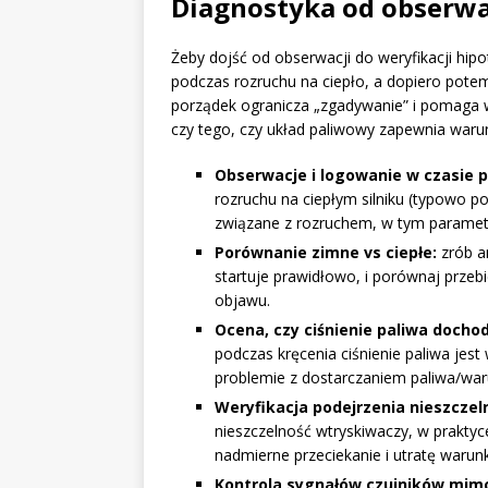
Diagnostyka od obserwac
Żeby dojść od obserwacji do weryfikacji hip
podczas rozruchu na ciepło, a dopiero potem
porządek ogranicza „zgadywanie” i pomaga w
czy tego, czy układ paliwowy zapewnia warun
Obserwacje i logowanie w czasie p
rozruchu na ciepłym silniku (typowo po
związane z rozruchem, w tym parametry
Porównanie zimne vs ciepłe:
zrób an
startuje prawidłowo, i porównaj prze
objawu.
Ocena, czy ciśnienie paliwa docho
podczas kręcenia ciśnienie paliwa jest
problemie z dostarczaniem paliwa/war
Weryfikacja podejrzenia nieszczeln
nieszczelność wtryskiwaczy, w prakty
nadmierne przeciekanie i utratę warun
Kontrola sygnałów czujników mim