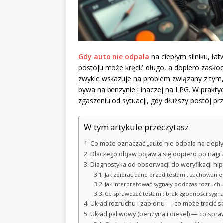
Gdy auto nie odpala
na ciepłym silniku, łat
postoju może kręcić długo, a dopiero zaskoc
zwykle wskazuje na problem związany z tym, 
bywa na benzynie i inaczej na LPG. W prakty
zgaszeniu od sytuacji, gdy dłuższy postój pr
W tym artykule przeczytasz
Co może oznaczać „auto nie odpala na ciepły
Dlaczego objaw pojawia się dopiero po nagr
Diagnostyka od obserwacji do weryfikacji hi
Jak zbierać dane przed testami: zachowanie 
Jak interpretować sygnały podczas rozruchu:
Co sprawdzać testami: brak zgodności sygna
Układ rozruchu i zapłonu — co może tracić 
Układ paliwowy (benzyna i diesel) — co spra