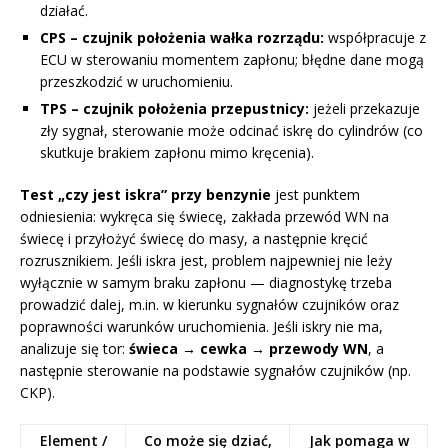
działać.
CPS – czujnik położenia wałka rozrządu:
współpracuje z
ECU w sterowaniu momentem zapłonu; błędne dane mogą
przeszkodzić w uruchomieniu.
TPS – czujnik położenia przepustnicy:
jeżeli przekazuje
zły sygnał, sterowanie może odcinać iskrę do cylindrów (co
skutkuje brakiem zapłonu mimo kręcenia).
Test „czy jest iskra” przy benzynie
jest punktem
odniesienia: wykręca się świecę, zakłada przewód WN na
świecę i przyłożyć świecę do masy, a następnie kręcić
rozrusznikiem. Jeśli iskra jest, problem najpewniej nie leży
wyłącznie w samym braku zapłonu — diagnostykę trzeba
prowadzić dalej, m.in. w kierunku sygnałów czujników oraz
poprawności warunków uruchomienia. Jeśli iskry nie ma,
analizuje się tor:
świeca → cewka → przewody WN
, a
następnie sterowanie na podstawie sygnałów czujników (np.
CKP).
Element /
Co może się dziać,
Jak pomaga w