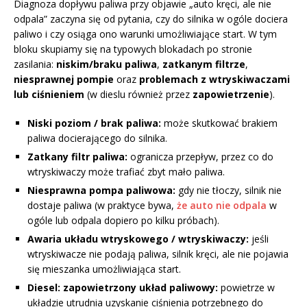
Diagnoza dopływu paliwa przy objawie „auto kręci, ale nie
odpala” zaczyna się od pytania, czy do silnika w ogóle dociera
paliwo i czy osiąga ono warunki umożliwiające start. W tym
bloku skupiamy się na typowych blokadach po stronie
zasilania:
niskim/braku paliwa
,
zatkanym filtrze
,
niesprawnej pompie
oraz
problemach z wtryskiwaczami
lub ciśnieniem
(w dieslu również przez
zapowietrzenie
).
Niski poziom / brak paliwa:
może skutkować brakiem
paliwa docierającego do silnika.
Zatkany filtr paliwa:
ogranicza przepływ, przez co do
wtryskiwaczy może trafiać zbyt mało paliwa.
Niesprawna pompa paliwowa:
gdy nie tłoczy, silnik nie
dostaje paliwa (w praktyce bywa,
że auto nie odpala
w
ogóle lub odpala dopiero po kilku próbach).
Awaria układu wtryskowego / wtryskiwaczy:
jeśli
wtryskiwacze nie podają paliwa, silnik kręci, ale nie pojawia
się mieszanka umożliwiająca start.
Diesel: zapowietrzony układ paliwowy:
powietrze w
układzie utrudnia uzyskanie ciśnienia potrzebnego do