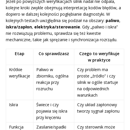
Jeżeli po powyższych weryfikacjach silnik nadal nie odpala,
kolejne kroki zwykle obejmują interpretację kodów błędów, a
dopiero w dalszej kolejności pogłębianie diagnostyki. W
kolejnych testach uwzględnia się podział na obszary:
paliwo
,
iskra/zapłon
,
elektryka/sterowanie
. Gdy „paliwo i iskra”
nie rozwiązują problemu, sprawdza się też kwestie
mechaniczne, takie jak sprężanie i synchronizacja rozrządu.
Etap
Co sprawdzasz
Czego to weryfikuje
w praktyce
Krótkie
Paliwo w
Czy problem ma
weryfikacje
zbiorniku, ogólna
proste „źródło” i czy
reakcja przy
silnik w ogóle startuje
rozruchu
na odpowiednich
warunkach
Iskra
Świece i czy
Czy układ zapłonowy
pojawia się iskra
tworzy sygnał zapłonu
przy kręceniu
Funkcja
Zasilanie/spadki
Czy sterownik może