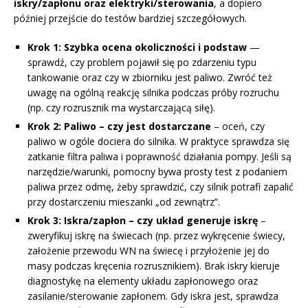
iskry/zapłonu oraz elektryki/sterowania
, a dopiero
później przejście do testów bardziej szczegółowych.
Krok 1: Szybka ocena okoliczności i podstaw
—
sprawdź, czy problem pojawił się po zdarzeniu typu
tankowanie oraz czy w zbiorniku jest paliwo. Zwróć też
uwagę na ogólną reakcję silnika podczas próby rozruchu
(np. czy rozrusznik ma wystarczającą siłę).
Krok 2: Paliwo – czy jest dostarczane
– oceń, czy
paliwo w ogóle dociera do silnika. W praktyce sprawdza się
zatkanie filtra paliwa i poprawność działania pompy. Jeśli są
narzędzie/warunki, pomocny bywa prosty test z podaniem
paliwa przez odmę, żeby sprawdzić, czy silnik potrafi zapalić
przy dostarczeniu mieszanki „od zewnątrz”.
Krok 3: Iskra/zapłon – czy układ generuje iskrę
–
zweryfikuj iskrę na świecach (np. przez wykręcenie świecy,
założenie przewodu WN na świecę i przyłożenie jej do
masy podczas kręcenia rozrusznikiem). Brak iskry kieruje
diagnostykę na elementy układu zapłonowego oraz
zasilanie/sterowanie zapłonem. Gdy iskra jest, sprawdza