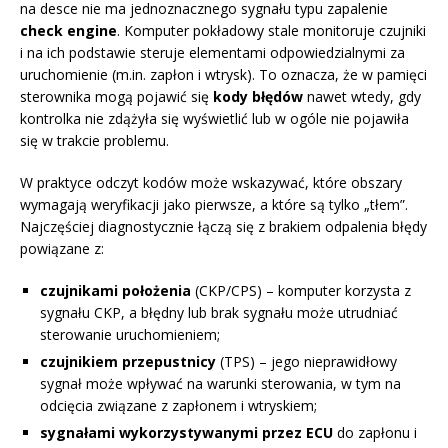
na desce nie ma jednoznacznego sygnału typu zapalenie
check engine
. Komputer pokładowy stale monitoruje czujniki
i na ich podstawie steruje elementami odpowiedzialnymi za
uruchomienie (m.in. zapłon i wtrysk). To oznacza, że w pamięci
sterownika mogą pojawić się
kody błędów
nawet wtedy, gdy
kontrolka nie zdążyła się wyświetlić lub w ogóle nie pojawiła
się w trakcie problemu.
W praktyce odczyt kodów może wskazywać, które obszary
wymagają weryfikacji jako pierwsze, a które są tylko „tłem”.
Najczęściej diagnostycznie łączą się z brakiem odpalenia błędy
powiązane z:
czujnikami położenia
(CKP/CPS) – komputer korzysta z
sygnału CKP, a błędny lub brak sygnału może utrudniać
sterowanie uruchomieniem;
czujnikiem przepustnicy
(TPS) – jego nieprawidłowy
sygnał może wpływać na warunki sterowania, w tym na
odcięcia związane z zapłonem i wtryskiem;
sygnałami wykorzystywanymi przez ECU
do zapłonu i