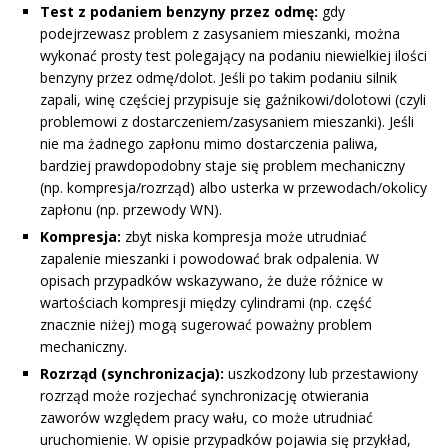
Test z podaniem benzyny przez odmę:
gdy
podejrzewasz problem z zasysaniem mieszanki, można
wykonać prosty test polegający na podaniu niewielkiej ilości
benzyny przez odmę/dolot. Jeśli po takim podaniu silnik
zapali, winę częściej przypisuje się gaźnikowi/dolotowi (czyli
problemowi z dostarczeniem/zasysaniem mieszanki). Jeśli
nie ma żadnego zapłonu mimo dostarczenia paliwa,
bardziej prawdopodobny staje się problem mechaniczny
(np. kompresja/rozrząd) albo usterka w przewodach/okolicy
zapłonu (np. przewody WN).
Kompresja:
zbyt niska kompresja może utrudniać
zapalenie mieszanki i powodować brak odpalenia. W
opisach przypadków wskazywano, że duże różnice w
wartościach kompresji między cylindrami (np. część
znacznie niżej) mogą sugerować poważny problem
mechaniczny.
Rozrząd (synchronizacja):
uszkodzony lub przestawiony
rozrząd może rozjechać synchronizację otwierania
zaworów względem pracy wału, co może utrudniać
uruchomienie. W opisie przypadków pojawia się przykład,