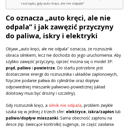
rozrządu, gdy auto kręci, ale nie odpala?
Co oznacza „auto kręci, ale nie
odpala” i jak zawęzić przyczyny
do paliwa, iskry i elektryki
Objaw „auto kręci, ale nie odpala” oznacza, że rozrusznik
obraca silnikiem, lecz nie dochodzi do jego uruchomienia. Aby
szybko zawęzić przyczyny, oprzeć można się o model 3P:
prąd
,
paliwo
i
powietrze
. Do startu potrzebne jest
dostarczenie energii do rozrusznika i układów zapłonowych,
fizyczne podanie paliwa do cylindrów oraz dopływ
odpowiedniej mieszanki paliwowo-powietrznej (układ
dolotowy musi być drożny i szczelny).
Gdy rozrusznik kręci, a
silnik nie odpala
, problem zwykle
szuka się w jednej z trzech sfer:
elektryce
,
iskra/zapłon
lub
paliwo/dopływ mieszanki
. Sama obecność zapłonu na
desce (np. świecące kontrolki) sugeruje, że część zasilania