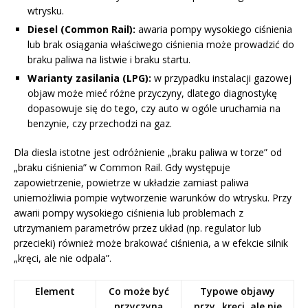
wtrysku.
Diesel (Common Rail):
awaria pompy wysokiego ciśnienia
lub brak osiągania właściwego ciśnienia może prowadzić do
braku paliwa na listwie i braku startu.
Warianty zasilania (LPG):
w przypadku instalacji gazowej
objaw może mieć różne przyczyny, dlatego diagnostykę
dopasowuje się do tego, czy auto w ogóle uruchamia na
benzynie, czy przechodzi na gaz.
Dla diesla istotne jest odróżnienie „braku paliwa w torze” od
„braku ciśnienia” w Common Rail. Gdy występuje
zapowietrzenie, powietrze w układzie zamiast paliwa
uniemożliwia pompie wytworzenie warunków do wtrysku. Przy
awarii pompy wysokiego ciśnienia lub problemach z
utrzymaniem parametrów przez układ (np. regulator lub
przecieki) również może brakować ciśnienia, a w efekcie silnik
„kręci, ale nie odpala”.
Element
Co może być
Typowe objawy
przyczyną
przy „kręci, ale nie