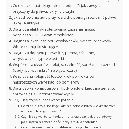
Co oznacza „auto kręci, ale nie odpala” i jak zawęzić
przyczyny do paliwa, iskry i elektryki
Jak zachowanie auta przy rozruchu pomaga rozróżnić paliwo,
iskrę i elektrykę
Diagnoza elektryki i sterowania: zasilanie, masa,
bezpieczniki, ECU oraz immobiliser
Diagnoza iskry i zapłonu: cewka/cewki, świece, przewody
WN oraz czujniki sterujące
Diagnoza dopływu paliwa: filtr, pompa, ciśnienie,
wtryskiwacze i typowe usterki
Współpraca układów: dolot, szczelność, sprężanie i rozrząd
(kiedy „paliwo i iskra” nie wystarczają)
Bezpieczna kolejność testów krok po kroku: od
najprostszych weryfikacji do pomiarów
Diagnostyka komputerowa i kody błędów: kiedy ma sens, co
sprawdzić i jak interpretować wyniki
FAQ – najczęściej zadawane pytania
Co zrobić, gdy auto kręci, ale nie odpala tylko w określonych
warunkach pogodowych?
Czy i kiedy warto samodzielnie sprawdzać układ dolotowy
pod kątem nieszczelności przy braku odpalenia?
Co może świadczyć o problemach z synchronizacją