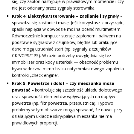
się, czy zapłon następuje w prawidłowym momencie i czy
nie jest odcinany przez sygnały sterownika.
Krok 4: Elektryka/sterowanie – zasilanie i sygnały
–
sprawdza się zasilanie i masę. Jeśli korzystasz z przyrządu,
spadki napięcia w obwodzie można ocenić multimetrem.
Równocześnie komputer steruje zapłonem i paliwem na
podstawie sygnałów z czujników; błędne lub brakujące
dane mogą utrudniać start (np. sygnały z czujników
CKP/CPS/TPS). W razie potrzeby uwzględnia się też
immobiliser oraz kody usterkek — obecność problemu
bywa widoczna mimo braku natychmiastowego zapalenia
kontrolki „check engine”.
Krok 5: Powietrze i dolot – czy mieszanka może
powstać
– kontroluje się szczelność układu dolotowego
oraz sprawność elementów wpływających na dopływ
powietrza (np. filtr powietrza, przepustnica). Typowo
problemy w tym obszarze mogą sprawiać, że nawet przy
działającym układzie iskry/paliwa mieszanka nie ma
prawidłowych proporcji.