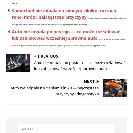
albo z...
Samochód nie odpala na zimnym silniku: rozruch
rano, mróz i najczęstsze przyczyny
Poranny rozruch, po którym samochód kręci, ale
nie łapie albo odpala dopiero po kilku próbach, rzadko bierze się z jednej przyczyny—bo mroźny...
Auto nie odpala po postoju — co może rozładować
lub zablokować wcześniej sprawne auto
Auto nie odpala po postoju często
zaskakuje tym, że wcześniejsze „jeżdżenie bez problemu” przestaje działać dopiero po nocy lub dłuższej przerwie. W...
PREVIOUS
Auto nie odpala po postoju — co może rozładować
lub zablokować wcześniej sprawne auto
NEXT
Auto nie odpala na ciepłym silniku — najczęstsze
przyczyny i diagnostyka