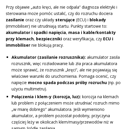
Przy objawie „auto kręci, ale nie odpala” diagnoza elektryki i
sterowania może pomóc ustalić, czy do rozruchu dociera
zasilanie
oraz czy układy
sterujące
(ECU) i
blokady
(immobiliser) nie utrudniają startu. Punkty startowe to:
akumulator i spadki napięcia
,
masa i kable/kontakty
przy klemach
,
bezpieczniki
oraz weryfikacja, czy
ECU i
immobiliser
nie blokują pracy.
Akumulator (zasilanie rozrusznika):
akumulator zasila
rozrusznik, więc rozładowanie lub zła praca akumulatora
może sprawić, że rozrusznik „kręci”, ale nie pojawiają się
właściwe warunki do uruchomienia. Pomaga ocenić, czy
napięcie
mocno spada podczas próby rozruchu
(np. po
użyciu multimetru).
Połączenia i klem-y (korozja, luz):
korozja na klemach
lub problem z połączeniem może utrudniać rozruch mimo
„w miarę dobrego” akumulatora. Jeśli wymieniono
akumulator, a problem pozostał podobny, przyczyna
częściej leży w okolicach klem/masy/przewodów niż w
samym źródle zasilania.