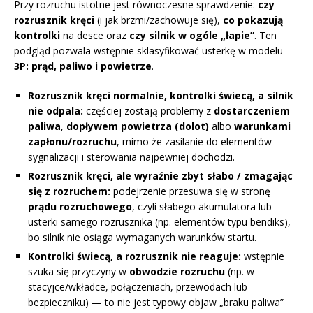
Przy rozruchu istotne jest równoczesne sprawdzenie:
czy
rozrusznik kręci
(i jak brzmi/zachowuje się),
co pokazują
kontrolki
na desce oraz
czy silnik w ogóle „łapie”
. Ten
podgląd pozwala wstępnie sklasyfikować usterkę w modelu
3P: prąd, paliwo i powietrze
.
Rozrusznik kręci normalnie, kontrolki świecą, a silnik
nie odpala:
częściej zostają problemy z
dostarczeniem
paliwa
,
dopływem powietrza (dolot)
albo
warunkami
zapłonu/rozruchu
, mimo że zasilanie do elementów
sygnalizacji i sterowania najpewniej dochodzi.
Rozrusznik kręci, ale wyraźnie zbyt słabo / zmagając
się z rozruchem:
podejrzenie przesuwa się w stronę
prądu rozruchowego
, czyli słabego akumulatora lub
usterki samego rozrusznika (np. elementów typu bendiks),
bo silnik nie osiąga wymaganych warunków startu.
Kontrolki świecą, a rozrusznik nie reaguje:
wstępnie
szuka się przyczyny w
obwodzie rozruchu
(np. w
stacyjce/wkładce, połączeniach, przewodach lub
bezpieczniku) — to nie jest typowy objaw „braku paliwa”