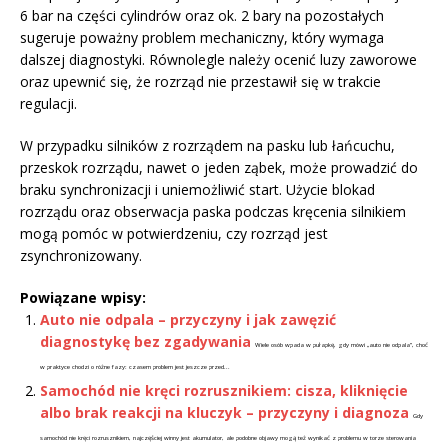
6 bar na części cylindrów oraz ok. 2 bary na pozostałych
sugeruje poważny problem mechaniczny, który wymaga
dalszej diagnostyki. Równolegle należy ocenić luzy zaworowe
oraz upewnić się, że rozrząd nie przestawił się w trakcie
regulacji.
W przypadku silników z rozrządem na pasku lub łańcuchu,
przeskok rozrządu, nawet o jeden ząbek, może prowadzić do
braku synchronizacji i uniemożliwić start. Użycie blokad
rozrządu oraz obserwacja paska podczas kręcenia silnikiem
mogą pomóc w potwierdzeniu, czy rozrząd jest
zsynchronizowany.
Powiązane wpisy:
Auto nie odpala – przyczyny i jak zawęzić
diagnostykę bez zgadywania
Wiele osób wpada w pułapkę, gdy mówi „auto nie odpala”, choć
w praktyce chodzi o różne fazy: czasem problem jest jeszcze przed...
Samochód nie kręci rozrusznikiem: cisza, kliknięcie
albo brak reakcji na kluczyk – przyczyny i diagnoza
Gdy
samochód nie kręci rozrusznikiem, najczęściej winny jest akumulator, ale podobne objawy mogą też wynikać z problemu w torze sterowania