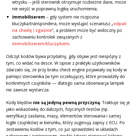
wtrysku – jeśli sterownik otrzymuje rozbieżne dane, może
nie wejść w poprawną logikę uruchomienia;
immobiliserem
– gdy system nie rozpozna
kluczyka/transpondera, może wystąpić scenariusz „
odpali
na chwilę i zgaśnie
”, a problem może być widoczny po
zachowaniu kontrolek związanych z
immobilizerem/kluczykiem
.
Odczyt kodów bywa przydatny, gdy objaw jest niespójny z
tym, co widać na desce. W opisie z praktyki użytkowników
zdarzało się, że przy braku check engine pojawiały się kody w
pamięci sterownika (w tym oczekujące), które prowadziły do
konkretnych czujników — dlatego sama obserwacja lampek
nie zawsze wystarcza.
Kody błędów
nie są jedyną pewną przyczyną
. Traktuje się je
jako wskazówkę do dalszych, fizycznych testów (np.
weryfikacji zasilania, masy, elementów sterowania i samej
logiki czujników) w kierunku, który sugerują zapisy z ECU. Po
zestawieniu kodów z tym, co już sprawdziłeś w układach
paliwowym i zapłonowym, zwykle łatwiej planować kolejne