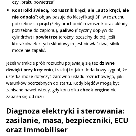
czy „braku powietrza”.
Kontrolki świecą, rozrusznik kręci, ale „auto kręci, ale
nie odpala”:
objaw pasuje do klasyfikacji 3P: w rozruchu
potrzebne są
prąd
(żeby uruchomić rozrusznik oraz układy
potrzebne do zapłonu),
paliwo
(fizyczny dopływ do
cylindrów) i
powietrze
(drożny, szczelny dolot). Jeśli
którakolwiek z tych składowych jest niewłaściwa, silnik
może nie zapalić.
Jeżeli w trakcie prób rozruchu pojawiają się też
dziwne
dźwięki przy kręceniu
, traktuj to jako dodatkowy sygnał, że
usterka może dotyczyć zarówno układu rozruchowego, jak i
warunków potrzebnych do startu. Kody błędów mogą być
zapisane nawet wtedy, gdy kontrolka
check engine
nie
zapaliła się od razu.
Diagnoza elektryki i sterowania:
zasilanie, masa, bezpieczniki, ECU
oraz immobiliser