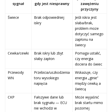
sygnał
gdy jest niesprawny
zawężeniu
przyczyny
Świece
Brak odpowiedniej
Jeśli iskra jest
iskry
słaba/brak,
problem może
dotyczyć samego
zapłonu na
świecy
Cewka/cewki
Brak iskry lub zbyt
Pomaga ustalić,
słaby zapłon
czy energia
dociera do świec
Przewody
Przebicia/uszkodzenia
Wskazuje, czy
WN
toru wysokiego
energia „ginie”
napięcia
między cewką a
świecą
CKP
Fałszywe dane lub
Może wyjaśnić
brak sygnału — ECU
brak startu mimo
nie wchodzi w
pozornej