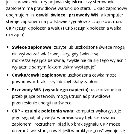
jest sprawdzenie, czy pojawia się
iskra
i czy sterowanie
zapłonem ma prawidłowe warunki do startu. Układ zapłonowy
obejmuje m.in.
cewki
,
świece
i
przewody WN
, a komputer
steruje zapłonem na podstawie sygnałów z czujników, m.in.
CKP
(czujnik położenia wału) i
CPS
(czujnik położenia wałka
rozrządu).
Świece zapłonowe:
zużyte lub uszkodzone świece mogą
nie wytwarzać właściwej iskry; gdy świece są
mokre/zalegająca benzyna, zwykle nie da się tego wyjaśnić
wyłącznie samym faktem „iskra występuje”.
Cewka/cewki zapłonowe:
uszkodzona cewka może
powodować brak iskry lub zbyt słaby zapłon.
Przewody WN (wysokiego napięcia):
uszkodzone lub
przebijające przewody mogą utrudniać prawidłowe
przeniesienie energii na świece.
CKP – czujnik położenia wału:
komputer wykorzystuje
jego sygnał, aby wejść w prawidłowy tryb sterowania
zapłonem i rozruchem; błąd lub brak sygnału CKP może
uniemożliwić start, nawet jeśli w praktyce „coś” wydaje się