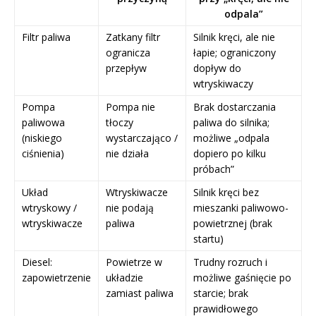
odpala”
Filtr paliwa
Zatkany filtr
Silnik kręci, ale nie
ogranicza
łapie; ograniczony
przepływ
dopływ do
wtryskiwaczy
Pompa
Pompa nie
Brak dostarczania
paliwowa
tłoczy
paliwa do silnika;
(niskiego
wystarczająco /
możliwe „odpala
ciśnienia)
nie działa
dopiero po kilku
próbach”
Układ
Wtryskiwacze
Silnik kręci bez
wtryskowy /
nie podają
mieszanki paliwowo-
wtryskiwacze
paliwa
powietrznej (brak
startu)
Diesel:
Powietrze w
Trudny rozruch i
zapowietrzenie
układzie
możliwe gaśnięcie po
zamiast paliwa
starcie; brak
prawidłowego