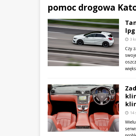
pomoc drogowa Kat
Tan
lpg
3 k
Czy z
swoje
oszcz
więk
Zad
kli
kli
14 
Wielu
serwi
probl