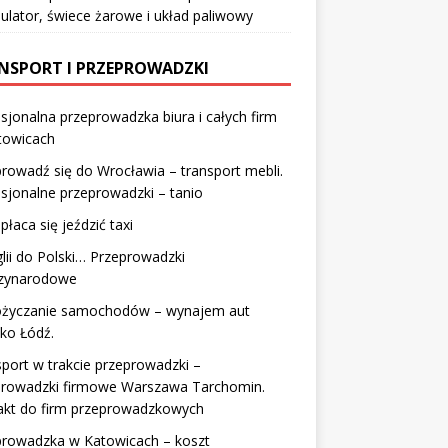
lator, świece żarowe i układ paliwowy
NSPORT I PRZEPROWADZKI
sjonalna przeprowadzka biura i całych firm
towicach
rowadź się do Wrocławia – transport mebli.
sjonalne przeprowadzki – tanio
płaca się jeździć taxi
lii do Polski… Przeprowadzki
zynarodowe
życzanie samochodów – wynajem aut
sko Łódź.
port w trakcie przeprowadzki –
prowadzki firmowe Warszawa Tarchomin.
akt do firm przeprowadzkowych
prowadzka w Katowicach – koszt