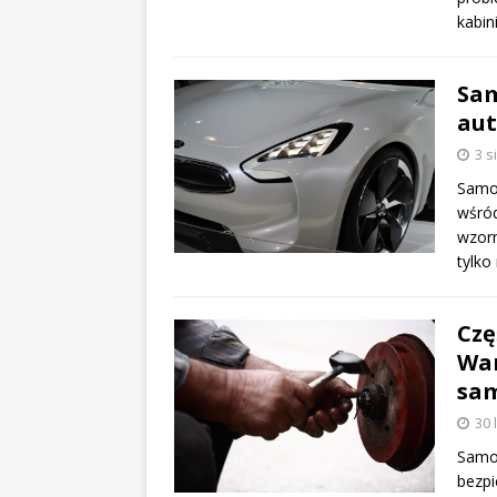
kabin
Sam
aut
3 s
Samoc
wśród
wzorn
tylko
Czę
War
sa
30 
Samoc
bezpi