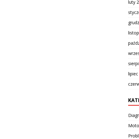
luty 
styc
grud
listo
paźdz
wrze
sierp
lipie
czer
KAT
Diag
Moto
Prob