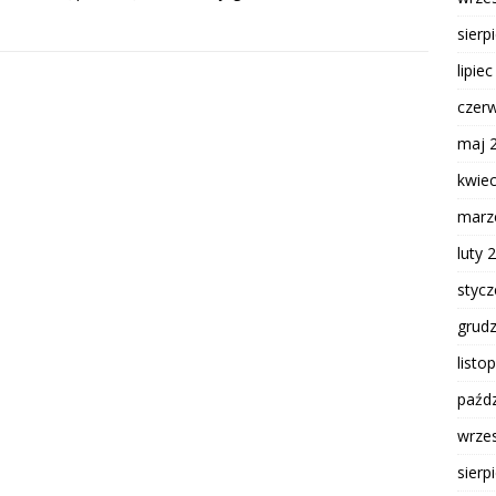
sierp
lipie
czer
maj 
kwie
marz
luty 
styc
grud
listo
paźdz
wrze
sierp