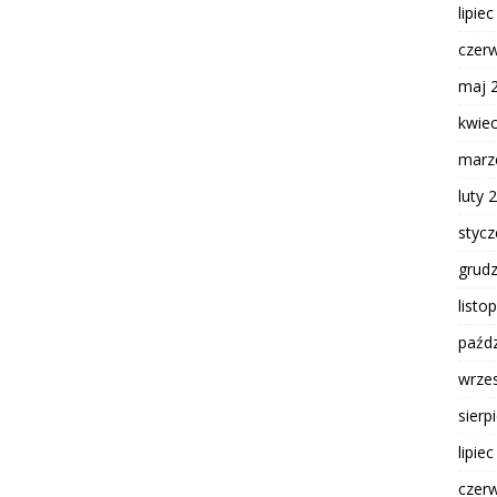
lipie
czer
maj 
kwie
marz
luty 
styc
grud
listo
paźdz
wrze
sierp
lipie
czer