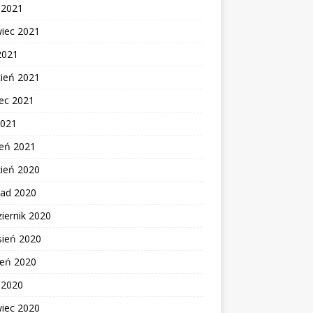
c 2021
wiec 2021
2021
cień 2021
ec 2021
2021
zeń 2021
zień 2020
pad 2020
iernik 2020
sień 2020
ień 2020
c 2020
wiec 2020