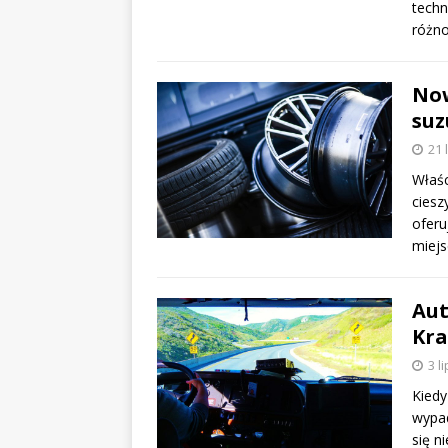
techn
różn
Now
suz
21 
Właś
ciesz
oferu
miej
Aut
Kra
3 l
Kiedy
wypad
się n