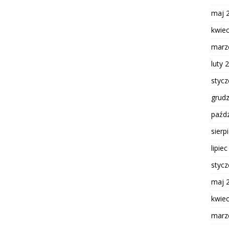
maj 
kwie
marz
luty 
styc
grud
paźdz
sierp
lipie
styc
maj 
kwie
marz