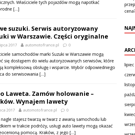
icznych. Właściciele tych pojazdów mogą napotkać
przep
orodne
[…]
cena
e suzuki. Serwis autoryzowany
NAJ
uki w Warszawie. Części oryginalne
lipca 2017
automotofrance.pl
0
ARC
ciciele samochodów marki Suzuki w Warszawie mogą
yć się dostępem do wielu autoryzowanych serwisów, które
lipie
ją kompleksową obsługę i wsparcie. Wybór odpowiedniego
sca do serwisowania
[…]
czer
listo
o Laweta. Zamów holowanie –
paźdz
ków. Wynajem lawety
sierp
ipca 2017
automotofrance.pl
0
kwie
 nagle stajesz twarzą w twarz z awarią samochodu lub
wrze
kiem w trakcie podróży, usługi auto lawety mogą okazać
ieocenioną pomocą. Kraków, z jego
[…]
wrze