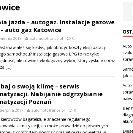
owice
ia jazda – autogaz. Instalacje gazowe
 – auto gaz Katowice
OST
wietnia 2018
automotofrance.pl
0
Auto 
astanawiałeś się kiedyś, jak obniżyć koszty eksploatacji
szuka
go samochodu? Instalacja gazowa LPG to nie tylko
spraw
ędność, ale również ekologiczny wybór, który zyskuje coraz
szą
[…]
Samo
jak z
baj o swoją klimę – serwis
Auto 
spraw
matyzacji. Nabijanie odgrzybianie
pali
matyzacji Poznań
Benzy
sierpnia 2017
automotofrance.pl
0
diagn
 kierowców bagatelizuje znaczenie regularnego
akum
sowania klimatyzacji, co może prowadzić do poważnych
Diese
emów z komfortem podróży oraz jakością powietrza w