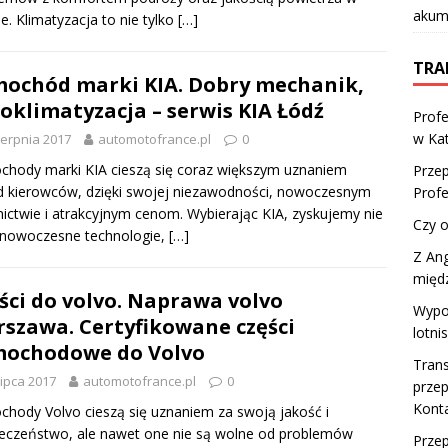
akumu
ie. Klimatyzacja to nie tylko
[…]
TRA
ochód marki KIA. Dobry mechanik,
oklimatyzacja – serwis KIA Łódź
Profe
w Ka
ierpnia 2017
automotofrance.pl
0
hody marki KIA cieszą się coraz większym uznaniem
Przep
 kierowców, dzięki swojej niezawodności, nowoczesnym
Profe
ictwie i atrakcyjnym cenom. Wybierając KIA, zyskujemy nie
Czy o
 nowoczesne technologie,
[…]
Z Ang
międ
ści do volvo. Naprawa volvo
Wypo
szawa. Certyfikowane części
lotni
mochodowe do Volvo
Trans
lipca 2017
automotofrance.pl
0
prze
Kont
hody Volvo cieszą się uznaniem za swoją jakość i
eczeństwo, ale nawet one nie są wolne od problemów
Prze