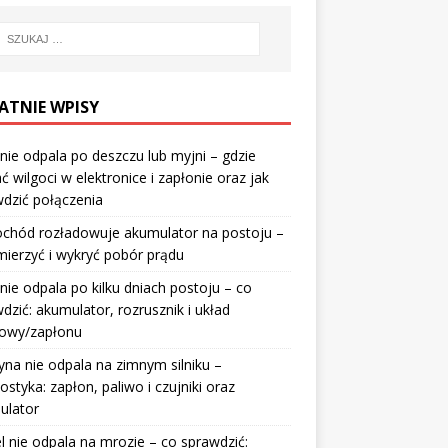
ATNIE WPISY
nie odpala po deszczu lub myjni – gdzie
ć wilgoci w elektronice i zapłonie oraz jak
dzić połączenia
chód rozładowuje akumulator na postoju –
mierzyć i wykryć pobór prądu
nie odpala po kilku dniach postoju – co
dzić: akumulator, rozrusznik i układ
wowy/zapłonu
na nie odpala na zimnym silniku –
ostyka: zapłon, paliwo i czujniki oraz
ulator
l nie odpala na mrozie – co sprawdzić: