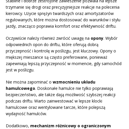
Stabilne i dobrze zestrojone zawieszenie pozwala na lepsze
trzymanie się drogi oraz precyzyjniejsze reakcje na polecenia
kierowcy. Użycie sprężyn twardszych oraz amortyzatorów
regulowanych, które można dostosować do warunków i stylu
jazdy, znacząco poprawia komfort oraz efektywność driftu.
Oczywiście należy również zwrócić uwagę na
opony
. Wybór
odpowiednich opon do driftu, które oferują dobrą
przyczepność i kontrolę w poślizgu, jest kluczowy. Opony o
miększej mieszance są często preferowane, ponieważ
zapewniają lepszą przyczepność w momencie, gdy samochód
jest w poślizgu.
Nie można zapominać o
wzmocnieniu układu
hamulcowego
. Doskonałe hamulce nie tylko poprawiają
bezpieczeństwo, ale także dają możliwość szybszej reakcji
podczas driftu. Warto zainwestować w lepsze klocki
hamulcowe oraz wentylowane tarcze, które polepszą
wydajność hamulców.
Dodatkowo,
mechanizm różnicowy o ograniczonym