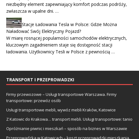
niezbędny element zapewniający komfort podczas podróży,
zwłaszcza w upalne dni. …
Stacje Ładowania Tesla w Polsce: Gdzie Można
Naładować Swój Elektryczny Pojazd?
W miarę rosnącej popularności samochodów elektrycznych,
kluczowym zagadnieniem staje się dostępność stacji
ładowania. Użytkownicy Tesli w Polsce z pewnością …
TRANSPORT I PRZEPROWADZKI
Firmy przewozowe – Usługi transportowe Warszawa. Firmy
transportowe: przewóz osób
Usługi transportowe mebli, wywóz mebli Kraków, Katowice
Z Katowic do Krakowa… transport mebli. Usługi transportowe: tanio
Opróżnianie piwnic i mieszkań – sposób na biznes w Warszawie
Przeprowadzka w Katowicach – koszt przeprowadzki mieszkania.