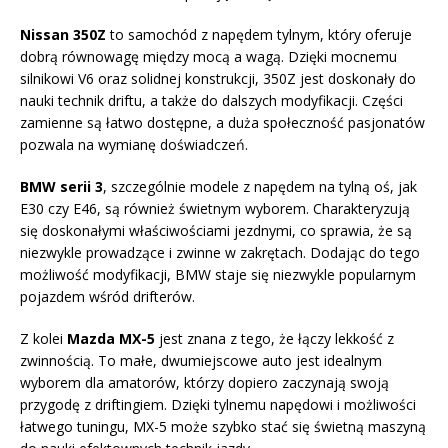
Nissan 350Z
to samochód z napędem tylnym, który oferuje
dobrą równowagę między mocą a wagą. Dzięki mocnemu
silnikowi V6 oraz solidnej konstrukcji, 350Z jest doskonały do
nauki technik driftu, a także do dalszych modyfikacji. Części
zamienne są łatwo dostępne, a duża społeczność pasjonatów
pozwala na wymianę doświadczeń.
BMW serii 3
, szczególnie modele z napędem na tylną oś, jak
E30 czy E46, są również świetnym wyborem. Charakteryzują
się doskonałymi właściwościami jezdnymi, co sprawia, że są
niezwykle prowadzące i zwinne w zakrętach. Dodając do tego
możliwość modyfikacji, BMW staje się niezwykle popularnym
pojazdem wśród drifterów.
Z kolei
Mazda MX-5
jest znana z tego, że łączy lekkość z
zwinnością. To małe, dwumiejscowe auto jest idealnym
wyborem dla amatorów, którzy dopiero zaczynają swoją
przygodę z driftingiem. Dzięki tylnemu napędowi i możliwości
łatwego tuningu, MX-5 może szybko stać się świetną maszyną