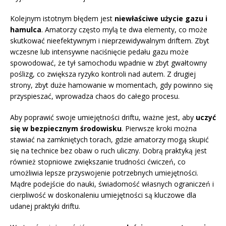
Kolejnym istotnym błędem jest
niewłaściwe użycie gazu i
hamulca
. Amatorzy często mylą te dwa elementy, co może
skutkować nieefektywnym i nieprzewidywalnym driftem. Zbyt
wczesne lub intensywne naciśnięcie pedału gazu może
spowodować, że tył samochodu wpadnie w zbyt gwałtowny
poślizg, co zwiększa ryzyko kontroli nad autem. Z drugiej
strony, zbyt duże hamowanie w momentach, gdy powinno się
przyspieszać, wprowadza chaos do całego procesu.
Aby poprawić swoje umiejętności driftu, ważne jest, aby
uczyć
się w bezpiecznym środowisku
. Pierwsze kroki można
stawiać na zamkniętych torach, gdzie amatorzy mogą skupić
się na technice bez obaw o ruch uliczny. Dobrą praktyką jest
również stopniowe zwiększanie trudności ćwiczeń, co
umożliwia lepsze przyswojenie potrzebnych umiejętności.
Mądre podejście do nauki, świadomość własnych ograniczeń i
cierpliwość w doskonaleniu umiejętności są kluczowe dla
udanej praktyki driftu.