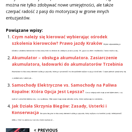
można nie tylko zdobywać nowe umiejętności, ale także
czerpać radość z pasji do motoryzacji w gronie innych
entuzjastów.
Powiązane wpisy:
Czym należy się kierować wybierając ośrodek
szkolenia kierowców? Prawo jazdy Kraków
Wybór odpowiedniego
ośrodka szkolenia kierowców to kluczowy krok na drodze do zdobycia prawa jazdy. W gąszczu ofert i możliwości, łatwo można się...
Akumulator – obsługa akumulatora. Zasiarczenie
akumulatora, ładowarki do akumulatorów Trzebinia
Akumulator to kluczowy element każdego pojazdu, którego sprawność ma bezpośredni wpływ na jego działanie. Często jednak spotykamy się
z problemami, takimi jak...
Samochody Elektryczne vs. Samochody na Paliwa
Kopalne: Która Opcja Jest Lepsza?
Coraz więcej osób staje przed dylematem, czy
wybrać samochód elektryczny, czy spalinowy. Obie opcje mają swoje unikalne cechy, które wpływają na codzienne...
Jak Działa Skrzynia Biegów: Zasady, Usterki i
Konserwacja
Skrzynia biegów to kluczowy element każdego pojazdu, który wpływa na komfort jazdy i efektywność
silnika. Choć na pierwszy rzut oka może wydawać...
PREVIOUS