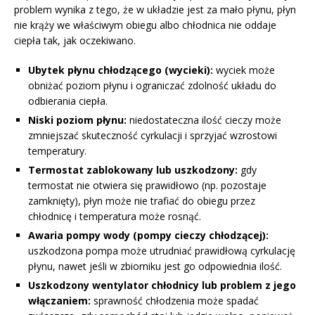
problem wynika z tego, że w układzie jest za mało płynu, płyn
nie krąży we właściwym obiegu albo chłodnica nie oddaje
ciepła tak, jak oczekiwano.
Ubytek płynu chłodzącego (wycieki):
wyciek może
obniżać poziom płynu i ograniczać zdolność układu do
odbierania ciepła.
Niski poziom płynu:
niedostateczna ilość cieczy może
zmniejszać skuteczność cyrkulacji i sprzyjać wzrostowi
temperatury.
Termostat zablokowany lub uszkodzony:
gdy
termostat nie otwiera się prawidłowo (np. pozostaje
zamknięty), płyn może nie trafiać do obiegu przez
chłodnicę i temperatura może rosnąć.
Awaria pompy wody (pompy cieczy chłodzącej):
uszkodzona pompa może utrudniać prawidłową cyrkulację
płynu, nawet jeśli w zbiorniku jest go odpowiednia ilość.
Uszkodzony wentylator chłodnicy lub problem z jego
włączaniem:
sprawność chłodzenia może spadać