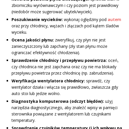
zbiorniczku wyrównawczym i czy poziom jest prawidłowy
(niedobór może sugerować ubytek/wyciek).
Poszukiwanie wycieków:
wykonaj oględziny pod
autem
oraz przy chłodnicy, wężach i złączach pod kątem śladów
wycieku.
Ocena jakości płynu:
zweryfikuj, czy płyn nie jest
zanieczyszczony lub zapchany (zły stan płynu może
ograniczać efektywność chłodzenia).
Sprawdzenie chłodnicy i przepływu powietrza:
oceń,
czy chłodnica nie jest zapchana oraz czy nie ma blokady
przepływu powietrza przez chłodnicę (np. zabrudzenia).
Weryfikacja wentylatora chłodnicy:
sprawdź, czy
wentylator działa i włącza się prawidłowo, zwłaszcza gdy
auto stoi lub jedzie wolno.
Diagnostyka komputerowa (odczyt błędów):
użyj
narzędzia diagnostycznego, aby znaleźć wpisy w pamięci
sterownika powiązane z wentylatorem lub czujnikami
temperatury.
Sprawdzenie czujników temperatury (i ich wpływu na