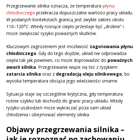
Przegrzewanie silnika oznacza, że temperatura
płynu
chłodniczego
przekracza dopuszczalne wartości pracy układu.
W podanych kontekstach granicą jest zwykle zakres około
110–120°C. Wtedy rosnące ciepło przestaje być „drobne” i
może zwiększać ryzyko poważnych skutków.
Kluczowym zagrożeniem jest możliwość
zagotowania płynu
chłodniczego
. Gdy do tego dojdzie, układ nie odprowadza
ciepła tak jak powinien, co może doprowadzić do
poważnych
awarii silnika
. Przegrzewanie wiąże się też z ryzykiem
zatarcia silnika
oraz z
degradacją oleju silnikowego
, bo
wysoka temperatura obciąża jego właściwości smarne.
Sytuacja staje się szczególnie krytyczna, gdy temperatura
rośnie szybko lub dochodzi do granic pracy układu. Wtedy
ryzyko uszkodzeń może wykraczać poza sam układ
chłodzenia i obejmować elementy silnika.
Objawy przegrzewania silnika –
jak je rozpoznać po zachowaniu