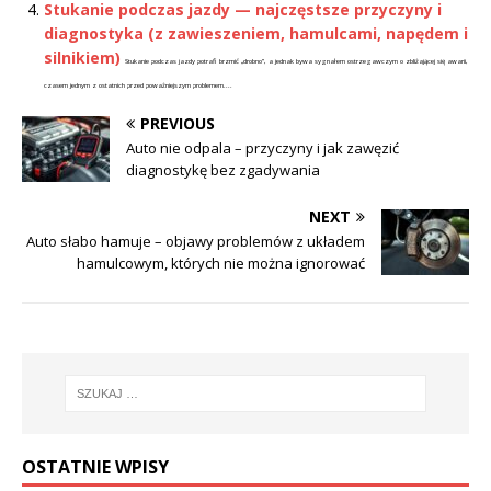
Stukanie podczas jazdy — najczęstsze przyczyny i
diagnostyka (z zawieszeniem, hamulcami, napędem i
silnikiem)
Stukanie podczas jazdy potrafi brzmić „drobno”, a jednak bywa sygnałem ostrzegawczym o zbliżającej się awarii,
czasem jednym z ostatnich przed poważniejszym problemem....
PREVIOUS
Auto nie odpala – przyczyny i jak zawęzić
diagnostykę bez zgadywania
NEXT
Auto słabo hamuje – objawy problemów z układem
hamulcowym, których nie można ignorować
OSTATNIE WPISY