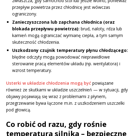
zwłaszcza, gdy samochód stoi lub jedzie wolno, ponieważ
przepływ powietrza przez chłodnicę jest wówczas
ograniczony.
Zanieczyszczona lub zapchana chłodnica (oraz
blokada przepływu powietrza):
brud, naloty, rdza lub
kamień mogą ograniczać wymianę ciepła, a tym samym
skuteczność chłodzenia.
Uszkodzony czujnik temperatury płynu chłodzącego:
błędne odczyty mogą powodować nieprawidłowe
sterowanie pracą elementów układu (np. wentylatora) i
wzrost temperatury.
Usterki w układzie chłodzenia mogą być
powiązane
również ze skutkami w układzie uszczelnień — w sytuacji, gdy
objawy pojawiają się wraz z problemami z płynem,
przegrzewanie bywa łączone m.in. z uszkodzeniem uszczelki
pod głowicą.
Co robić od razu, gdy rośnie
temperatura silnika – bezpieczne