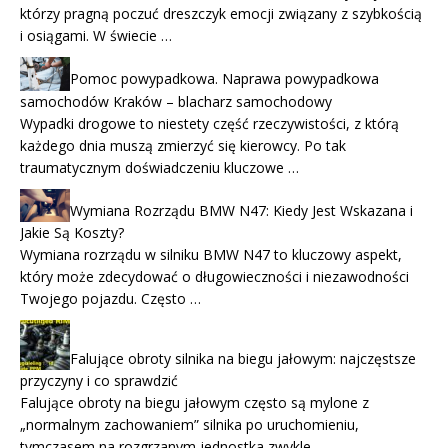
którzy pragną poczuć dreszczyk emocji związany z szybkością
i osiągami. W świecie …
Pomoc powypadkowa. Naprawa powypadkowa
samochodów Kraków – blacharz samochodowy
Wypadki drogowe to niestety część rzeczywistości, z którą
każdego dnia muszą zmierzyć się kierowcy. Po tak
traumatycznym doświadczeniu kluczowe …
Wymiana Rozrządu BMW N47: Kiedy Jest Wskazana i
Jakie Są Koszty?
Wymiana rozrządu w silniku BMW N47 to kluczowy aspekt,
który może zdecydować o długowieczności i niezawodności
Twojego pojazdu. Często …
Falujące obroty silnika na biegu jałowym: najczęstsze
przyczyny i co sprawdzić
Falujące obroty na biegu jałowym często są mylone z
„normalnym zachowaniem” silnika po uruchomieniu,
tymczasem na rozgrzanym jednostka zwykle …