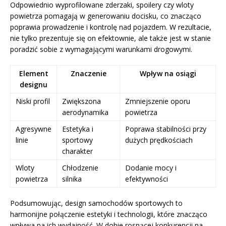
Odpowiednio wyprofilowane zderzaki, spoilery czy wloty
powietrza pomagają w generowaniu docisku, co znacząco
poprawia prowadzenie i kontrolę nad pojazdem. W rezultacie,
nie tylko prezentuje się on efektownie, ale także jest w stanie
poradzić sobie z wymagającymi warunkami drogowymi.
Element
Znaczenie
Wpływ na osiągi
designu
Niski profil
Zwiększona
Zmniejszenie oporu
aerodynamika
powietrza
Agresywne
Estetyka i
Poprawa stabilności przy
linie
sportowy
dużych prędkościach
charakter
Wloty
Chłodzenie
Dodanie mocy i
powietrza
silnika
efektywności
Podsumowując, design samochodów sportowych to
harmonijne połączenie estetyki i technologii, które znacząco
wpływa na ich wydajność. W dobie rosnącej konkurencji na