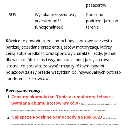
pasażerów
SUV
Wysoka przejezdność,
Rodzinne
przestronność,
podróże, jazda w
funkcjonalność
terenie
Różnice te powodują, że samochody sportowe są często
bardziej pożądane przez entuzjastów motoryzacji, którzy
cenią sobie prędkość oraz sportowy charakter jazdy. Jednak
dla wielu osób luksus i wygoda codziennej jazdy są równie
istotne, co sprawia, że wybór między różnymi typami
pojazdów zależy przede wszystkim od indywidualnych potrzeb
i preferencji kierowców.
Powiązane wpisy:
Zepsuty akumulator. Tanie akumulatory żelowe –
wymiana akumulatorów Kraków
Problemy z akumulatorem mogą przydarzyć się
każdemu kierowcy, a ich objawy często są mylące. Trudności w uruchomieniu silnika, migające kontrolki czy nieprawidłowe...
Najlepsze Rodzinne Samochody na Rok 2023
Wybór idealnego
samochodu dla rodziny to nie lada wyzwanie, zwłaszcza w obliczu tak wielu dostępnych modeli na rynku. Przestronność, bezpieczeństwo