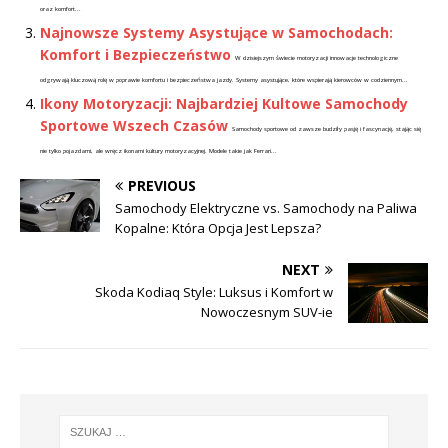
oraz komfort...
Najnowsze Systemy Asystujące w Samochodach:
Komfort i Bezpieczeństwo
W dzisiejszym świecie motoryzacji innowacje technologiczne
odgrywają kluczową rolę w poprawie komfortu i bezpieczeństwa jazdy. Systemy asystujące, które wspierają kierowców w codziennym...
Ikony Motoryzacji: Najbardziej Kultowe Samochody
Sportowe Wszech Czasów
Samochody sportowe od zawsze budziły pasję i fascynację, stając się
nie tylko pojazdami, ale wręcz ikonami kultury motoryzacyjnej. Modele takie jak Ferrari...
PREVIOUS
Samochody Elektryczne vs. Samochody na Paliwa
Kopalne: Która Opcja Jest Lepsza?
NEXT
Skoda Kodiaq Style: Luksus i Komfort w
Nowoczesnym SUV-ie