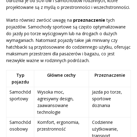
odróżnia je od SUV-ów i samochodów rodzinnych, które
projektowane są z myślą o przestronności i wszechstronności.
Warto również zwrócić uwagę na
przeznaczenie
tych
pojazdów. Samochody sportowe są często optymalizowane
do jazdy po torze wyścigowym lub na drogach o dużych
wymaganiach. Natomiast pojazdy takie jak minivany czy
hatchbacki są przystosowane do codziennego użytku, oferując
maksimum przestrzeni dla pasażerów i bagażu, co jest
niezwykle ważne w rodzinnych podróżach.
Typ
Główne cechy
Przeznaczenie
pojazdu
Samochód
Wysoka moc,
Jazda po torze,
sportowy
agresywny design,
sportowe
zaawansowane
doznania
technologie
Samochód
Komfort, ergonomia,
Codzienne
osobowy
przestronność
użytkowanie,
transport