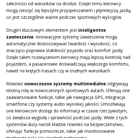
zależności od warunków na drodze. Dzięki temu kierowcy
mogą cieszyć się lepszymi przyspieszaniem i płynniejszą jazdą,
co jest szczególnie ważne podczas sportowych wyścigów.
Drugim kluczowym elementem jest
inteligentne
zawieszenie
. Innowacyjne systemy zawieszenia mogą
automatycznie dostosowywać twardość i wysokość, co
znacząco poprawia stabilność pojazdu oraz komfort jazdy.
Dzięki takim rozwiązaniom kierowcy mają lepszą kontrolę nad
pojazdem, a pasażerowie doświadczają większego komfortu,
nawet na krętych trasach czy w trudnych warunkach.
Również
nowoczesne systemy multimedialne
odgrywają
istotną rolę w nowoczesnych sportowych autach. Oferują one
zaawansowane funkcje, takie jak nawigacja GPS, integracja
smartfona czy systemy audio wysokiej jakości. Umożliwiają
one kierowcom dostęp do informacji w czasie rzeczywistym,
co zwiększa wygodę i sprawność podczas jazdy. Wiele z tych
systemów duży nacisk kładzie również na bezpieczeństwo,
oferując funkcje pomocnicze, takie jak monitorowanie
martwego pola czy asystent parkowania.