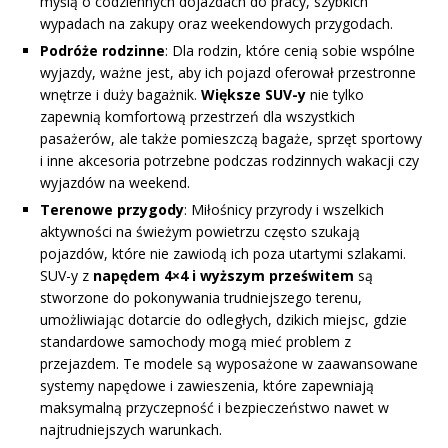
myślą o codziennych dojazdach do pracy, szybkich
wypadach na zakupy oraz weekendowych przygodach.
Podróże rodzinne
: Dla rodzin, które cenią sobie wspólne
wyjazdy, ważne jest, aby ich pojazd oferował przestronne
wnętrze i duży bagażnik.
Większe SUV-y
nie tylko
zapewnią komfortową przestrzeń dla wszystkich
pasażerów, ale także pomieszczą bagaże, sprzęt sportowy
i inne akcesoria potrzebne podczas rodzinnych wakacji czy
wyjazdów na weekend.
Terenowe przygody
: Miłośnicy przyrody i wszelkich
aktywności na świeżym powietrzu często szukają
pojazdów, które nie zawiodą ich poza utartymi szlakami.
SUV-y z
napędem 4×4 i wyższym prześwitem
są
stworzone do pokonywania trudniejszego terenu,
umożliwiając dotarcie do odległych, dzikich miejsc, gdzie
standardowe samochody mogą mieć problem z
przejazdem. Te modele są wyposażone w zaawansowane
systemy napędowe i zawieszenia, które zapewniają
maksymalną przyczepność i bezpieczeństwo nawet w
najtrudniejszych warunkach.