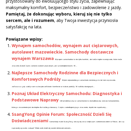
przystosowany do ewoluującego stylu życia, zapewniając
maksymalny komfort, bezpieczeństwo i zadowolenie z jazdy.
Pamiętaj, że dokonując wyboru, kieruj się nie tylko
sercem, ale i rozumem
, aby Twoja inwestycja przyniosła
satysfakcję na lata.
Powiązane wpisy:
Wynajem samochodów, wynajem aut ciężarowych,
autolawet mazowieckie. Samochody dostawcze
wynajem Warszawa
Wynajem samochodów to nie tylko komfort, ale także mądre rozwiązanie, które może
znacznie ułatwić życie zarówno osobom prywatnym, jak i przedsiębiorstwom. W...
Najlepsze Samochody Rodzinne dla Bezpiecznych i
Komfortowych Podróży
Wybór odpowiedniego samochodu rodzinnego to nie lada wyzwanie,
zwłaszcza gdy zależy nam na bezpieczeństwie i komforcie w trakcie podróży. W natłoku dostępnych...
Poznaj Układ Elektryczny Samochodu: Diagnostyka i
Podstawowe Naprawy
Układ elektryczny w samochodzie to skomplikowany zestaw komponentów,
którego zrozumienie jest niezbędne dla każdego kierowcy. Często zaniedbujemy jego znaczenie, dopóki nie napotkamy...
SsangYong Opinie Forum: Społeczność Dzieli Się
Doświadczeniami
Samochody marki SsangYong cieszą się coraz większym zainteresowaniem w Polsce, ale czy
naprawdę są warte zakupu? Wiele osób dzieli się swoimi doświadczeniami...