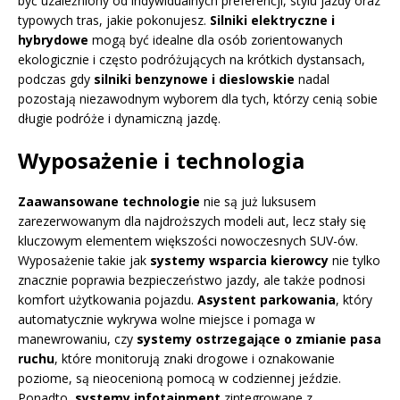
być uzależniony od indywidualnych preferencji, stylu jazdy oraz
typowych tras, jakie pokonujesz.
Silniki elektryczne i
hybrydowe
mogą być idealne dla osób zorientowanych
ekologicznie i często podróżujących na krótkich dystansach,
podczas gdy
silniki benzynowe i dieslowskie
nadal
pozostają niezawodnym wyborem dla tych, którzy cenią sobie
długie podróże i dynamiczną jazdę.
Wyposażenie i technologia
Zaawansowane technologie
nie są już luksusem
zarezerwowanym dla najdroższych modeli aut, lecz stały się
kluczowym elementem większości nowoczesnych SUV-ów.
Wyposażenie takie jak
systemy wsparcia kierowcy
nie tylko
znacznie poprawia bezpieczeństwo jazdy, ale także podnosi
komfort użytkowania pojazdu.
Asystent parkowania
, który
automatycznie wykrywa wolne miejsce i pomaga w
manewrowaniu, czy
systemy ostrzegające o zmianie pasa
ruchu
, które monitorują znaki drogowe i oznakowanie
poziome, są nieocenioną pomocą w codziennej jeździe.
Ponadto,
systemy infotainment
zintegrowane z