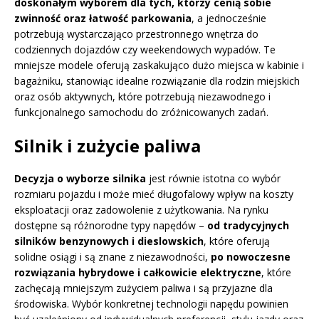
doskonałym wyborem dla tych, którzy cenią sobie
zwinność oraz łatwość parkowania
, a jednocześnie
potrzebują wystarczająco przestronnego wnętrza do
codziennych dojazdów czy weekendowych wypadów. Te
mniejsze modele oferują zaskakująco dużo miejsca w kabinie i
bagażniku, stanowiąc idealne rozwiązanie dla rodzin miejskich
oraz osób aktywnych, które potrzebują niezawodnego i
funkcjonalnego samochodu do zróżnicowanych zadań.
Silnik i zużycie paliwa
Decyzja o wyborze silnika
jest równie istotna co wybór
rozmiaru pojazdu i może mieć długofalowy wpływ na koszty
eksploatacji oraz zadowolenie z użytkowania. Na rynku
dostępne są różnorodne typy napędów –
od tradycyjnych
silników benzynowych i dieslowskich
, które oferują
solidne osiągi i są znane z niezawodności,
po nowoczesne
rozwiązania hybrydowe i całkowicie elektryczne
, które
zachęcają mniejszym zużyciem paliwa i są przyjazne dla
środowiska. Wybór konkretnej technologii napędu powinien