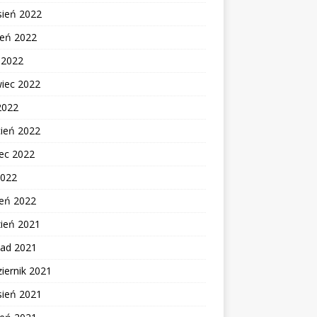
sień 2022
ień 2022
c 2022
wiec 2022
2022
cień 2022
ec 2022
2022
zeń 2022
zień 2021
pad 2021
iernik 2021
sień 2021