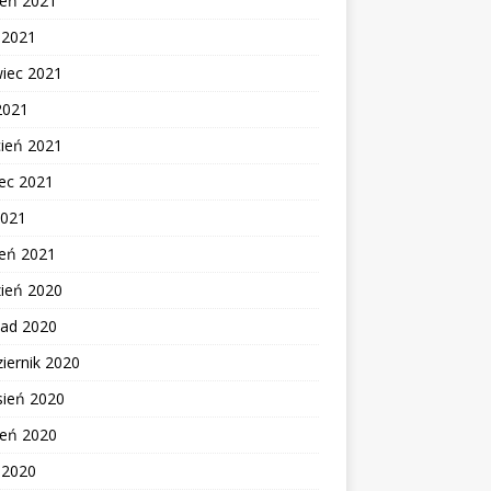
ień 2021
c 2021
wiec 2021
2021
cień 2021
ec 2021
2021
zeń 2021
zień 2020
pad 2020
iernik 2020
sień 2020
ień 2020
c 2020