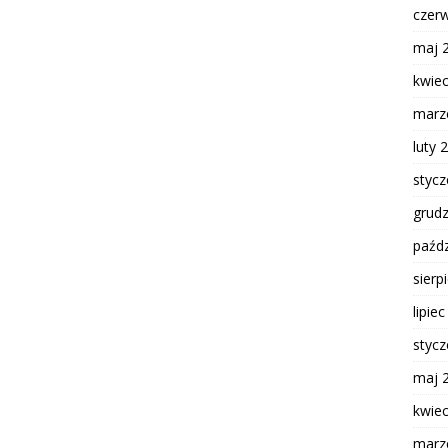
czer
maj 
kwie
marz
luty 
styc
grud
paźdz
sierp
lipie
styc
maj 
kwie
marz