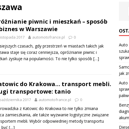
rszawa
óżnianie piwnic i mieszkań – sposób
biznes w Warszawie
OST
listopada 2017
automotofrance.pl
0
Auto 
siejszych czasach, gdy przestrzeń w miastach takich jak
szuka
awa staje się coraz cenniejsza, opróżnianie piwnic i
spraw
kań zyskuje na popularności. To nie tylko sposób
[…]
Samo
jak z
atowic do Krakowa… transport mebli.
Auto 
spraw
ugi transportowe: tanio
pali
października 2017
automotofrance.pl
0
Benzy
rowadzka z Katowic do Krakowa to nie tylko zmiana
diagn
ca zamieszkania, ale także wyzwanie logistyczne związane
akum
nsportem mebli. Wybór odpowiedniej metody transportu
Diese
 być
[…]