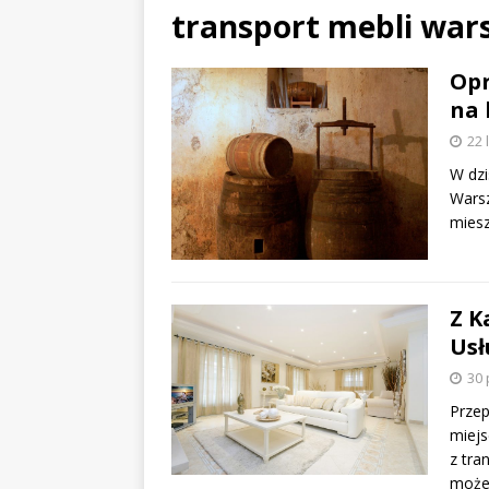
transport mebli wa
Opr
na 
22 
W dzi
Warsz
miesz
Z K
Usł
30 
Przep
miejs
z tra
może