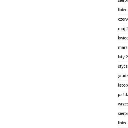
sierp
lipie
czer
maj 
kwie
marz
luty 
styc
grud
listo
paźdz
wrze
sierp
lipie