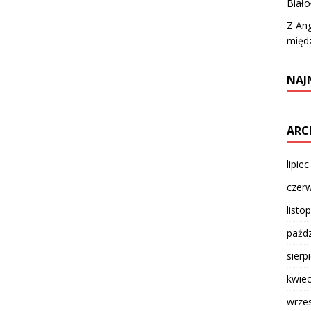
Biało
Z Ang
międ
NAJ
ARC
lipie
czer
listo
paźdz
sierp
kwie
wrze