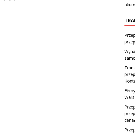
akumu
TRA
Prze
prze
Wyna
samo
Trans
prze
Kont
Firm
Wars
Prze
przep
cena
Prze