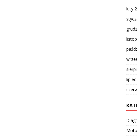
luty 
styc
grud
listo
paźdz
wrze
sierp
lipie
czer
KAT
Diag
Moto