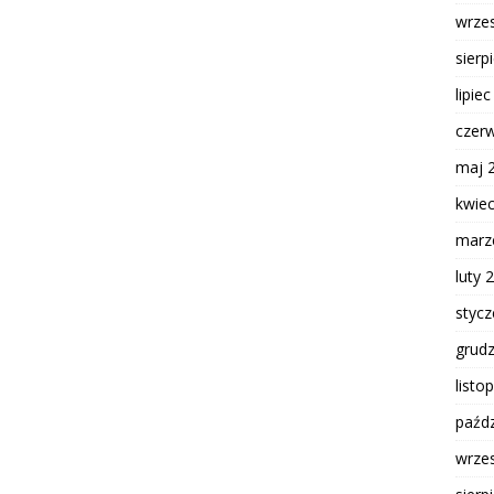
wrze
sierp
lipie
czer
maj 
kwie
marz
luty 
styc
grud
listo
paźdz
wrze