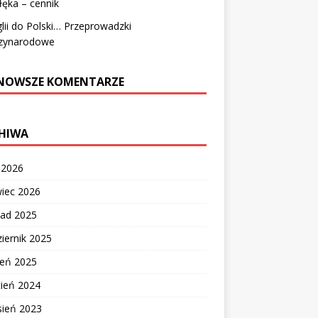
łęka – cennik
lii do Polski… Przeprowadzki
zynarodowe
NOWSZE KOMENTARZE
HIWA
c 2026
wiec 2026
pad 2025
iernik 2025
ień 2025
cień 2024
sień 2023