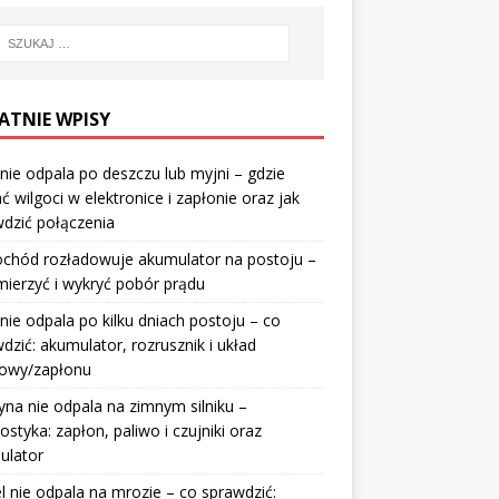
ATNIE WPISY
nie odpala po deszczu lub myjni – gdzie
ć wilgoci w elektronice i zapłonie oraz jak
dzić połączenia
chód rozładowuje akumulator na postoju –
mierzyć i wykryć pobór prądu
nie odpala po kilku dniach postoju – co
dzić: akumulator, rozrusznik i układ
wowy/zapłonu
na nie odpala na zimnym silniku –
ostyka: zapłon, paliwo i czujniki oraz
ulator
l nie odpala na mrozie – co sprawdzić: