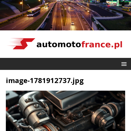
image-1781912737.jpg