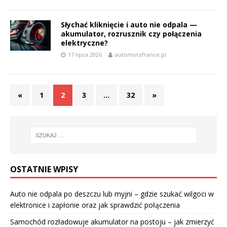
Słychać kliknięcie i auto nie odpala —
akumulator, rozrusznik czy połączenia
elektryczne?
17 lipca 2026
automotofrance.pl
«
1
2
3
…
32
»
OSTATNIE WPISY
Auto nie odpala po deszczu lub myjni – gdzie szukać wilgoci w
elektronice i zapłonie oraz jak sprawdzić połączenia
Samochód rozładowuje akumulator na postoju – jak zmierzyć