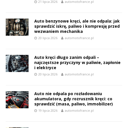
21 lipca 2026
automotofrance.pl
Auto benzynowe kręci, ale nie odpala: jak
sprawdzić iskrę, paliwo i kompresję przed
wezwaniem mechanika
20 lipca 2026
automotofrance.pl
Auto kręci długo zanim odpali –
najczęstsze przyczyny w paliwie, zapłonie
i elektryce
20 lipca 2026
automotofrance.pl
Auto nie odpala po rozładowaniu
akumulatora, gdy rozrusznik kręci: co
sprawdzić (masa, paliwo, immobilizer)
19 lipca 2026
automotofrance.pl