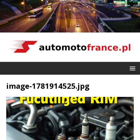
image-1781914525.jpg