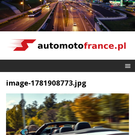
image-1781908773.jpg