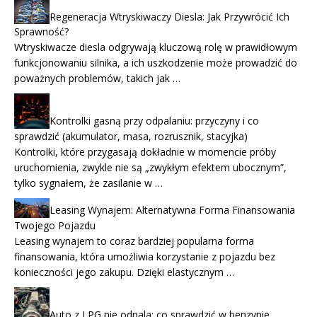
Regeneracja Wtryskiwaczy Diesla: Jak Przywrócić Ich
Sprawność?
Wtryskiwacze diesla odgrywają kluczową rolę w prawidłowym
funkcjonowaniu silnika, a ich uszkodzenie może prowadzić do
poważnych problemów, takich jak …
Kontrolki gasną przy odpalaniu: przyczyny i co
sprawdzić (akumulator, masa, rozrusznik, stacyjka)
Kontrolki, które przygasają dokładnie w momencie próby
uruchomienia, zwykle nie są „zwykłym efektem ubocznym”,
tylko sygnałem, że zasilanie w …
Leasing Wynajem: Alternatywna Forma Finansowania
Twojego Pojazdu
Leasing wynajem to coraz bardziej popularna forma
finansowania, która umożliwia korzystanie z pojazdu bez
konieczności jego zakupu. Dzięki elastycznym …
Auto z LPG nie odpala: co sprawdzić w benzynie,