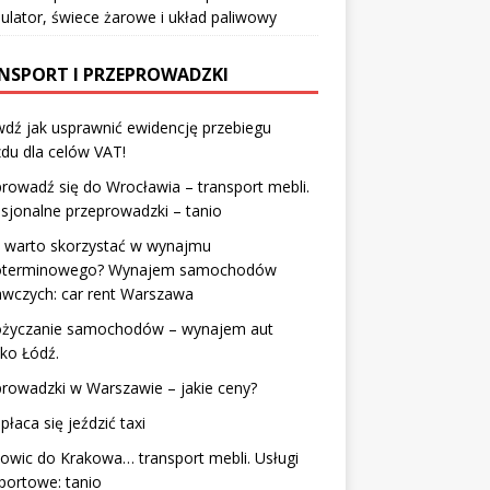
lator, świece żarowe i układ paliwowy
NSPORT I PRZEPROWADZKI
dź jak usprawnić ewidencję przebiegu
du dla celów VAT!
rowadź się do Wrocławia – transport mebli.
sjonalne przeprowadzki – tanio
y warto skorzystać w wynajmu
oterminowego? Wynajem samochodów
awczych: car rent Warszawa
życzanie samochodów – wynajem aut
sko Łódź.
rowadzki w Warszawie – jakie ceny?
płaca się jeździć taxi
owic do Krakowa… transport mebli. Usługi
portowe: tanio