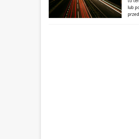
to te
lub p
prze