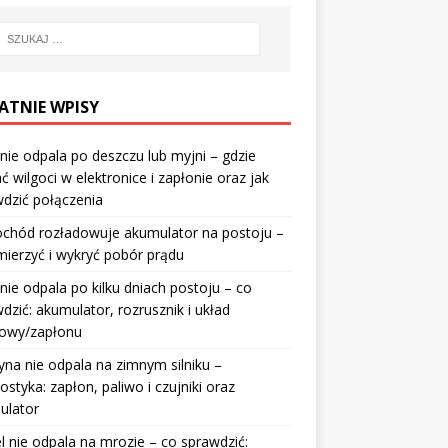
ATNIE WPISY
nie odpala po deszczu lub myjni – gdzie
ć wilgoci w elektronice i zapłonie oraz jak
dzić połączenia
chód rozładowuje akumulator na postoju –
mierzyć i wykryć pobór prądu
nie odpala po kilku dniach postoju – co
dzić: akumulator, rozrusznik i układ
wowy/zapłonu
na nie odpala na zimnym silniku –
ostyka: zapłon, paliwo i czujniki oraz
ulator
l nie odpala na mrozie – co sprawdzić: