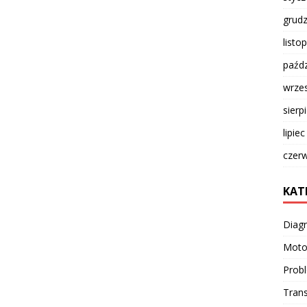
grud
listo
paźdz
wrze
sierp
lipie
czer
KAT
Diag
Moto
Prob
Trans