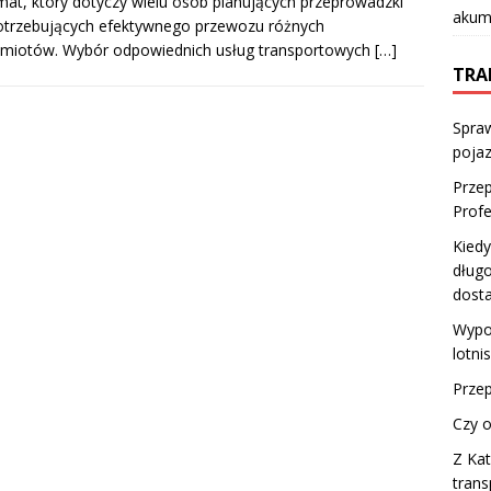
mat, który dotyczy wielu osób planujących przeprowadzki
akumu
otrzebujących efektywnego przewozu różnych
dmiotów. Wybór odpowiednich usług transportowych
[…]
TRA
Spraw
pojaz
Przep
Profe
Kied
dług
dost
Wypo
lotni
Przep
Czy o
Z Kat
trans