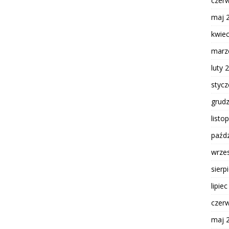
czer
maj 
kwie
marz
luty 
styc
grud
listo
paźdz
wrze
sierp
lipie
czer
maj 