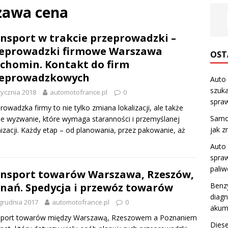
zawa cena
nsport w trakcie przeprowadzki –
eprowadzki firmowe Warszawa
OST
chomin. Kontakt do firm
zeprowadzkowych
Auto 
szuka
tycznia 2018
automotofrance.pl
0
spraw
rowadzka firmy to nie tylko zmiana lokalizacji, ale także
Samo
ne wyzwanie, które wymaga staranności i przemyślanej
jak z
izacji. Każdy etap – od planowania, przez pakowanie, aż
Auto 
spraw
pali
nsport towarów Warszawa, Rzeszów,
nań. Spedycja i przewóz towarów
Benzy
diagn
grudnia 2017
automotofrance.pl
0
akum
sport towarów między Warszawą, Rzeszowem a Poznaniem
Diese