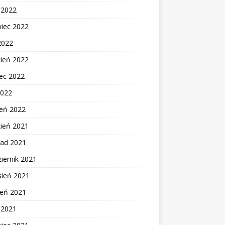
c 2022
wiec 2022
2022
cień 2022
ec 2022
2022
zeń 2022
zień 2021
pad 2021
iernik 2021
sień 2021
ień 2021
c 2021