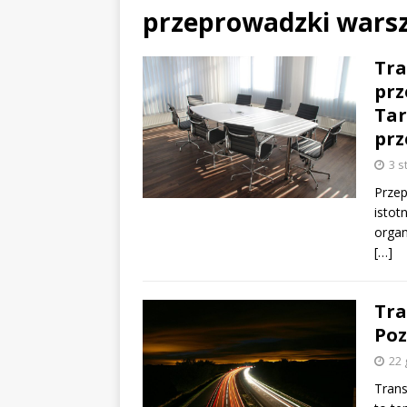
przeprowadzki wars
Tra
prz
Tar
pr
3 s
Przep
istot
organ
[…]
Tra
Poz
22 
Tran