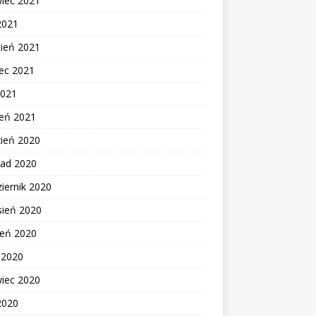
wiec 2021
2021
cień 2021
ec 2021
2021
zeń 2021
zień 2020
pad 2020
iernik 2020
sień 2020
ień 2020
c 2020
wiec 2020
2020