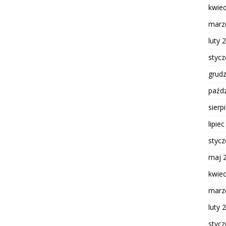
kwie
marz
luty 
styc
grud
paźdz
sierp
lipie
styc
maj 
kwie
marz
luty 
styc