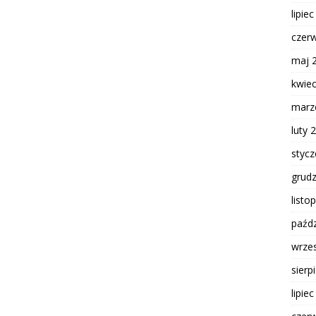
lipie
czer
maj 
kwie
marz
luty 
styc
grud
listo
paźdz
wrze
sierp
lipie