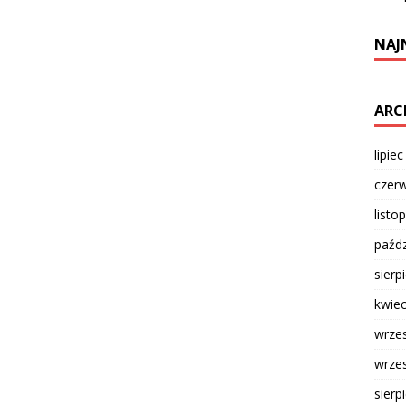
NAJ
ARC
lipie
czer
listo
paźdz
sierp
kwie
wrze
wrze
sierp