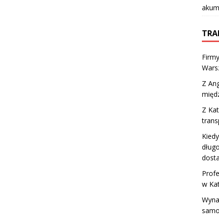
akumu
TRA
Firm
Wars
Z Ang
międ
Z Kat
trans
Kied
dług
dost
Profe
w Ka
Wyna
samo