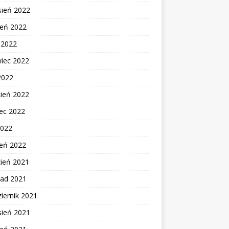
sień 2022
ień 2022
c 2022
wiec 2022
2022
cień 2022
ec 2022
2022
zeń 2022
zień 2021
pad 2021
iernik 2021
sień 2021