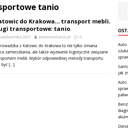
nsportowe tanio
atowic do Krakowa… transport mebli.
ugi transportowe: tanio
OST
października 2017
automotofrance.pl
0
Auto 
rowadzka z Katowic do Krakowa to nie tylko zmiana
szuka
ca zamieszkania, ale także wyzwanie logistyczne związane
spraw
nsportem mebli. Wybór odpowiedniej metody transportu
 być
[…]
Samo
jak z
Auto 
spraw
pali
Benzy
diagn
akum
Diese