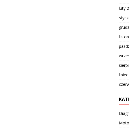
luty 
styc
grud
listo
paźdz
wrze
sierp
lipie
czer
KAT
Diag
Moto