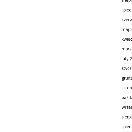
sierp
lipie
czer
maj 
kwie
marz
luty 
styc
grud
listo
paźdz
wrze
sierp
lipie