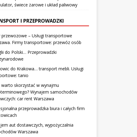
lator, świece żarowe i układ paliwowy
NSPORT I PRZEPROWADZKI
y przewozowe – Usługi transportowe
zawa. Firmy transportowe: przewóz osób
lii do Polski… Przeprowadzki
zynarodowe
owic do Krakowa… transport mebli. Usługi
portowe: tanio
y warto skorzystać w wynajmu
oterminowego? Wynajem samochodów
awczych: car rent Warszawa
sjonalna przeprowadzka biura i całych firm
towicach
jem aut dostawczych, wypożyczalnia
chodów Warszawa