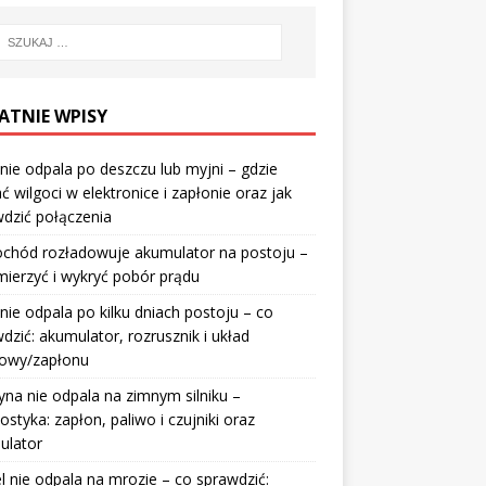
ATNIE WPISY
nie odpala po deszczu lub myjni – gdzie
ć wilgoci w elektronice i zapłonie oraz jak
dzić połączenia
chód rozładowuje akumulator na postoju –
mierzyć i wykryć pobór prądu
nie odpala po kilku dniach postoju – co
dzić: akumulator, rozrusznik i układ
wowy/zapłonu
na nie odpala na zimnym silniku –
ostyka: zapłon, paliwo i czujniki oraz
ulator
l nie odpala na mrozie – co sprawdzić: