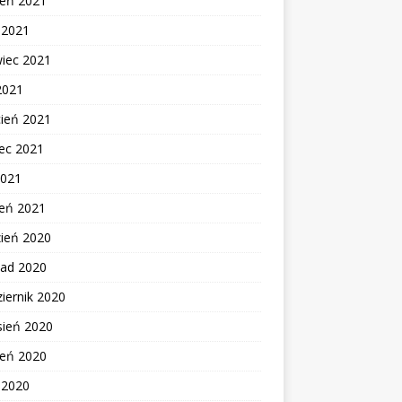
ień 2021
c 2021
wiec 2021
2021
cień 2021
ec 2021
2021
zeń 2021
zień 2020
pad 2020
iernik 2020
sień 2020
ień 2020
c 2020