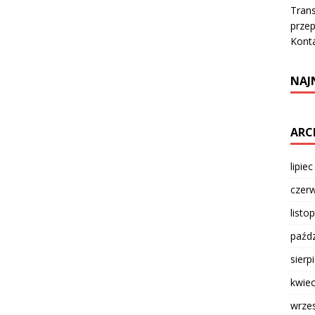
Trans
prze
Kont
NAJ
ARC
lipie
czer
listo
paźdz
sierp
kwie
wrze