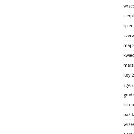
wrze
sierp
lipie
czer
maj 
kwie
marz
luty 
styc
grud
listo
paźdz
wrze