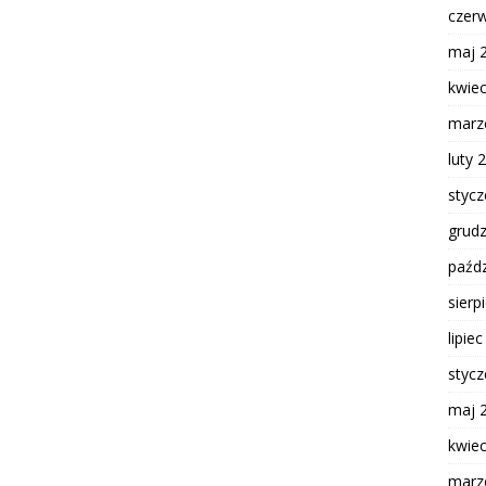
czer
maj 
kwie
marz
luty 
styc
grud
paźdz
sierp
lipie
styc
maj 
kwie
marz