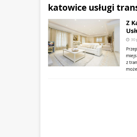
katowice usługi tra
Z K
Usł
30 
Przep
miejs
z tra
może