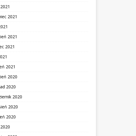
c 2021
wiec 2021
2021
cień 2021
ec 2021
2021
zeń 2021
zień 2020
pad 2020
iernik 2020
sień 2020
ień 2020
c 2020