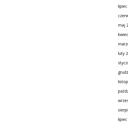
lipie
czer
maj 
kwie
marz
luty 
styc
grud
listo
paźdz
wrze
sierp
lipie