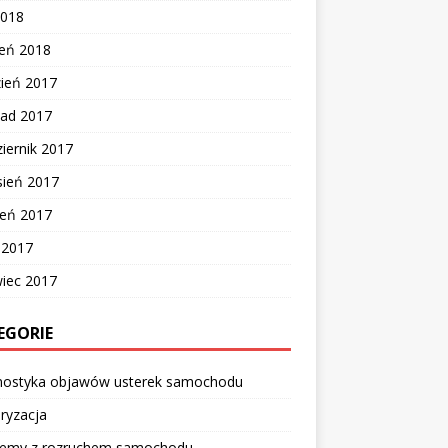
2018
zeń 2018
zień 2017
pad 2017
iernik 2017
sień 2017
ień 2017
c 2017
wiec 2017
EGORIE
nostyka objawów usterek samochodu
ryzacja
lemy z rozruchem samochodu