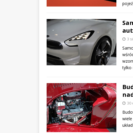
pojeź
Sam
aut
3 s
Samoc
wśród
wzorn
tylko
Bud
na
30 
Budow
wiele
układ