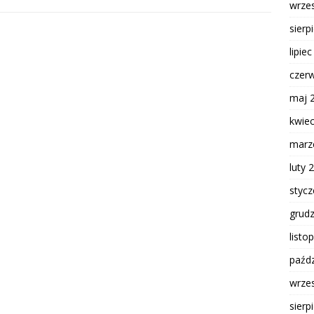
wrze
sierp
lipie
czer
maj 
kwie
marz
luty 
styc
grud
listo
paźdz
wrze
sierp