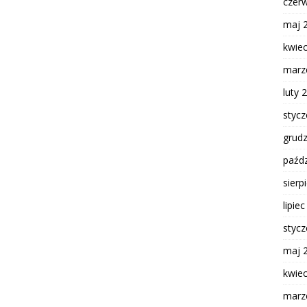
czer
maj 
kwie
marz
luty 
styc
grud
paźdz
sierp
lipie
styc
maj 
kwie
marz