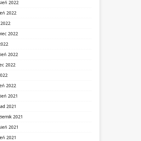
sień 2022
ień 2022
c 2022
wiec 2022
2022
cień 2022
ec 2022
2022
zeń 2022
zień 2021
pad 2021
iernik 2021
sień 2021
ień 2021