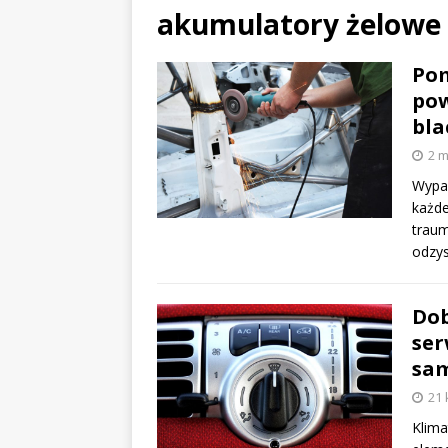
akumulatory żelowe
Po
po
bl
2 m
Wypad
każde
traum
odzy
Dob
ser
sam
21 
Klima