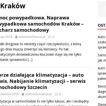
 Kraków
moc powypadkowa. Naprawa
wypadkowa samochodów Kraków –
OST
acharz samochodowy
aja 2018
automotofrance.pl
0
Auto 
szuka
ki drogowe to niestety część rzeczywistości, z którą
spraw
go dnia muszą zmierzyć się kierowcy. Po tak
atycznym doświadczeniu kluczowe staje się nie tylko
Samo
skanie sprawności
[…]
jak z
Auto 
spraw
rze działająca klimatyzacja – auto
pali
wis. Nabijanie klimatyzacji – serwis
ochodowy Szczecin
Benzy
diagn
kwietnia 2018
automotofrance.pl
0
akum
tyzacja w samochodzie to nie tylko luksus, ale i niezbędny
Diese