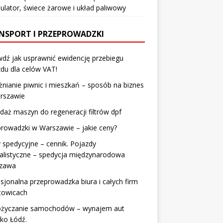
lator, świece żarowe i układ paliwowy
NSPORT I PRZEPROWADZKI
dź jak usprawnić ewidencję przebiegu
du dla celów VAT!
nianie piwnic i mieszkań – sposób na biznes
rszawie
daż maszyn do regeneracji filtrów dpf
rowadzki w Warszawie – jakie ceny?
 spedycyjne – cennik. Pojazdy
alistyczne – spedycja międzynarodowa
zawa
sjonalna przeprowadzka biura i całych firm
towicach
życzanie samochodów – wynajem aut
sko Łódź.