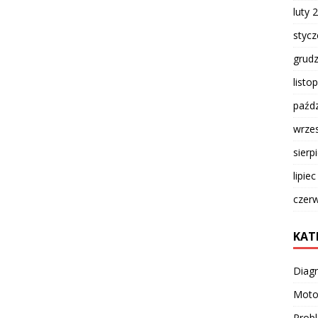
luty 
styc
grud
listo
paźdz
wrze
sierp
lipie
czer
KAT
Diag
Moto
Prob