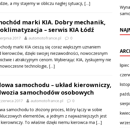
dzie, a my stajemy w obliczu nagłej sytuacji,
[…]
Wyna
samo
ochód marki KIA. Dobry mechanik,
oklimatyzacja – serwis KIA Łódź
NAJ
ierpnia 2017
automotofrance.pl
0
hody marki KIA cieszą się coraz większym uznaniem
ARC
 kierowców, dzięki swojej niezawodności, nowoczesnym
ictwie i atrakcyjnym cenom. Wybierając KIA, zyskujemy nie
lipie
 nowoczesne technologie,
[…]
czer
owa samochodu – układ kierowniczy,
listo
dwozia samochodów osobowych
paźdz
czerwca 2017
automotofrance.pl
0
sierp
a samochodu to złożony proces, który łączy w sobie
kwie
 kluczowych elementów, a jednym z najważniejszych jest
 kierowniczy. To właśnie dzięki niemu kierowca ma
[…]
wrze