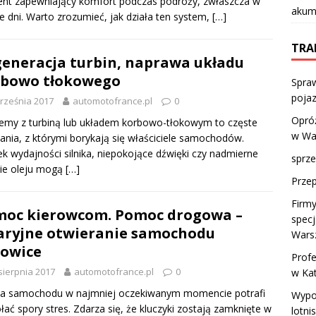
nt zapewniający komfort podczas podróży, zwłaszcza w
akumu
e dni. Warto zrozumieć, jak działa ten system,
[…]
TRA
eneracja turbin, naprawa układu
rbowo tłokowego
Spraw
pojaz
rześnia 2017
automotofrance.pl
0
Opróż
emy z turbiną lub układem korbowo-tłokowym to częste
w Wa
nia, z którymi borykają się właściciele samochodów.
k wydajności silnika, niepokojące dźwięki czy nadmierne
sprze
ie oleju mogą
[…]
Przep
Firmy
oc kierowcom. Pomoc drogowa –
specj
ryjne otwieranie samochodu
Wars
owice
Profe
sierpnia 2017
automotofrance.pl
0
w Ka
ia samochodu w najmniej oczekiwanym momencie potrafi
Wypo
ać spory stres. Zdarza się, że kluczyki zostają zamknięte w
lotni