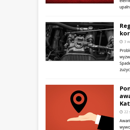
eleme
upaln
Reg
ko
3 w
Probl
wyzwa
Spade
zużyc
Pom
awa
Kat
22 
Awar
wywoł