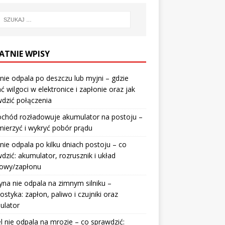
ATNIE WPISY
nie odpala po deszczu lub myjni – gdzie
ć wilgoci w elektronice i zapłonie oraz jak
dzić połączenia
chód rozładowuje akumulator na postoju –
mierzyć i wykryć pobór prądu
nie odpala po kilku dniach postoju – co
dzić: akumulator, rozrusznik i układ
wowy/zapłonu
na nie odpala na zimnym silniku –
ostyka: zapłon, paliwo i czujniki oraz
ulator
l nie odpala na mrozie – co sprawdzić: