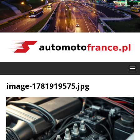
image-1781919575.jpg